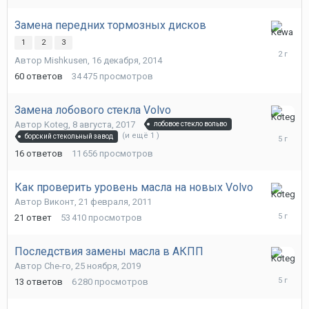
Замена передних тормозных дисков
10
1
2
3
февраля
Автор
Mishkusen
,
16 декабря, 2014
2024
60
ответов
34 475
просмотров
Замена лобового стекла Volvo
29
Автор
Koteg
,
8 августа, 2017
лобовое стекло вольво
июля,
(и ещё 1 )
борский стекольный завод
2021
16
ответов
11 656
просмотров
Как проверить уровень масла на новых Volvo
17
Автор
Виконт
,
21 февраля, 2011
июня,
21
ответ
53 410
просмотров
2021
Последствия замены масла в АКПП
15
Автор
Che-го
,
25 ноября, 2019
марта,
13
ответов
6 280
просмотров
2021