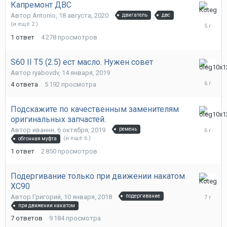
Капремонт ДВС
21
Автор
Antonio
,
18 августа, 2020
двигатель
двс
августа,
(и ещё 2 )
2020
1
ответ
4 278
просмотров
S60 II T5 (2.5) ест масло. Нужен совет
16
Автор
ryabovdv
,
14 января, 2019
декабря,
4
ответа
5 192
просмотра
2019
Подскажите по качественным заменителям
оригинальных запчастей.
16
декабря,
Автор
иваннн
,
6 октября, 2019
ремень
2019
(и ещё 6 )
обгонная муфта
1
ответ
2 850
просмотров
Подергивание только при движении накатом
ХС90
31
июля,
Автор
Григорий
,
10 января, 2018
подергивание
2019
при движении накатом
7
ответов
9 184
просмотра