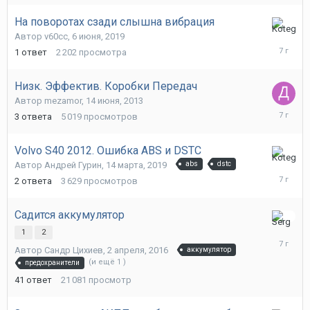
На поворотах сзади слышна вибрация
6
Автор
v60cc
,
6 июня, 2019
июня,
1
ответ
2 202
просмотра
2019
Низк. Эффектив. Коробки Передач
Автор
mezamor
,
14 июня, 2013
15
3
ответа
5 019
просмотров
марта,
2019
Volvo S40 2012. Ошибка ABS и DSTC
14
Автор
Андрей Гурин
,
14 марта, 2019
abs
dstc
марта,
2
ответа
3 629
просмотров
2019
Садится аккумулятор
10
1
2
января,
Автор
Сандр Цихиев
,
2 апреля, 2016
аккумулятор
2019
(и ещё 1 )
предохранители
41
ответ
21 081
просмотр