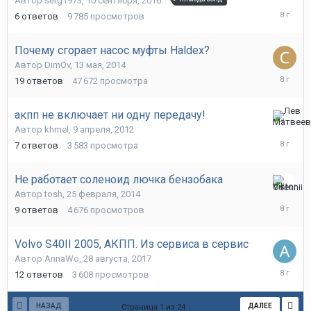
Автор
serg1973
,
10 сентября, 2016
марта,
6
ответов
9 785
просмотров
2018
Почему сгорает насос муфты Haldex?
Автор
DimOv
,
13 мая, 2014
21
19
ответов
47 672
просмотра
февраля
2018
акпп не включает ни одну передачу!
28
Автор
khmel
,
9 апреля, 2012
декабря,
7
ответов
3 583
просмотра
2017
Не работает соленоид лючка бензобака
17
Автор
tosh
,
25 февраля, 2014
декабря,
9
ответов
4 676
просмотров
2017
Volvo S40II 2005, АКПП. Из сервиса в сервис
Автор
AnnaWo
,
28 августа, 2017
30
12
ответов
3 608
просмотров
августа,
2017
НАЗАД
ДАЛЕЕ
Страница 1 из 24