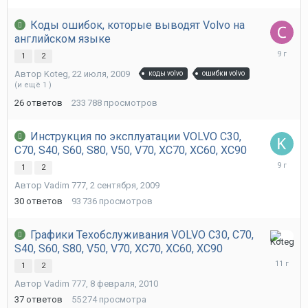
Коды ошибок, которые выводят Volvo на
английском языке
5
1
2
декабря,
Автор
Koteg
,
22 июля, 2009
коды volvo
ошибки volvo
2016
(и ещё 1 )
26
ответов
233 788
просмотров
Инструкция по эксплуатации VOLVO C30,
C70, S40, S60, S80, V50, V70, XC70, XC60, XC90
14
1
2
ноября,
Автор
Vadim 777
,
2 сентября, 2009
2016
30
ответов
93 736
просмотров
Графики Техобслуживания VOLVO C30, C70,
S40, S60, S80, V50, V70, XC70, XC60, XC90
12
февраля
1
2
2015
Автор
Vadim 777
,
8 февраля, 2010
37
ответов
55 274
просмотра