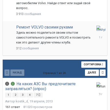
автомобилям Volvo. Найди ответ или задай свой
вопрос.
3 913
сообщения
Ремонт VOLVO своими руками
20
Здесь можно поделиться своим опытом
декабря,
самостоятельного ремонта VOLVO и посмотреть
2024
как это делают другие члены клуба.
312
сообщения
СОРТИРОВКА
НАЗАД
ДАЛЕЕ
Страница 1 из 24
На каких АЗС Вы предпочитаете
заправляться? (опрос)
16
июля,
1
2
3
4
7
2017
Автор
kostik_d
,
19 апреля, 2013
161
ответ
81 020
просмотров