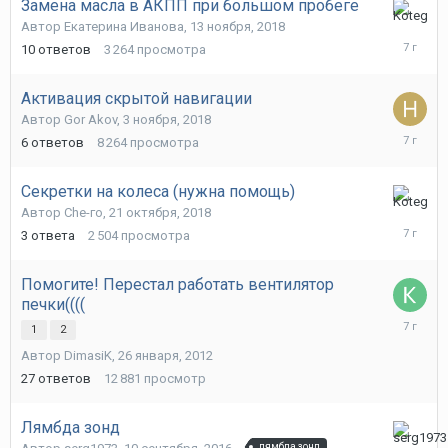
Замена масла в АКПП при большом пробеге
24
Автор
Екатерина Иванова
,
13 ноября, 2018
декабря,
10
ответов
3 264
просмотра
2018
Активация скрытой навигации
Автор
Gor Akov
,
3 ноября, 2018
21
6
ответов
8 264
просмотра
декабря,
2018
Секретки на колеса (нужна помощь)
29
Автор
Che-го
,
21 октября, 2018
октября,
3
ответа
2 504
просмотра
2018
Помогите! Перестал работать вентилятор
печки((((
30
1
2
сентября
Автор
DimasiK
,
26 января, 2012
2018
27
ответов
12 881
просмотр
Лямбда зонд
8
лямбда зонд