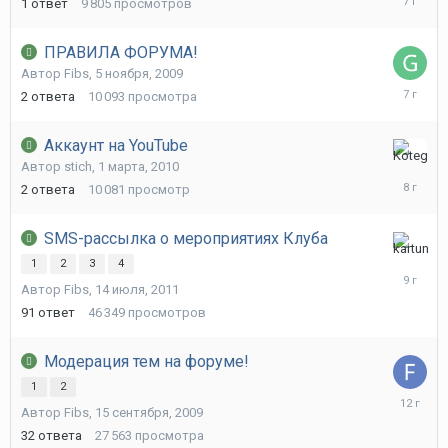
1
ответ
9 805
просмотров
2019
ПРАВИЛА ФОРУМА!
Автор
Fibs
,
5 ноября, 2009
14
2
ответа
10 093
просмотра
ноября,
2018
Аккаунт на YouTube
14
Автор
stich
,
1 марта, 2010
февраля
2
ответа
10 081
просмотр
2018
SMS-рассылка о мероприятиях Клуба
16
1
2
3
4
июля,
Автор
Fibs
,
14 июля, 2011
2017
91
ответ
46 349
просмотров
Модерация тем на форуме!
1
2
26
Автор
Fibs
,
15 сентября, 2009
ноября,
2013
32
ответа
27 563
просмотра