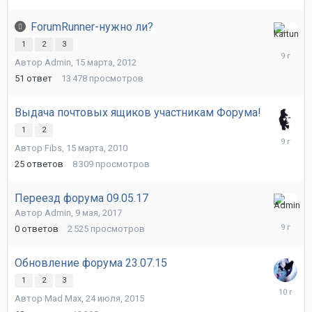
ForumRunner-нужно ли?
15
1
2
3
июля,
Автор
Admin
,
15 марта, 2012
2017
51
ответ
13 478
просмотров
Выдача почтовых ящиков участникам Форума!
1
2
30
Автор
Fibs
,
15 марта, 2010
мая,
2017
25
ответов
8 309
просмотров
Переезд форума 09.05.17
9
Автор
Admin
,
9 мая, 2017
мая,
0
ответов
2 525
просмотров
2017
Обновление форума 23.07.15
1
2
3
12
Автор
Mad Max
,
24 июля, 2015
ноября,