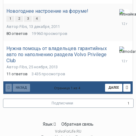
Новогоднее настроение на форуме!
16
1
2
3
4
декабря,
Автор
Fibs
,
13 декабря, 2011
2013
80
ответов
19 960
просмотров
Нужна помощь от владельцев гарантийных
авто по наполнению раздела Volvo Privilege
25
ноября,
Club
2013
Автор
Fibs
,
25 ноября, 2013
11
ответов
3 435
просмотров
НАЗАД
ДАЛЕЕ
Страница 1 из 4
Подписчики
1
Язык
Обратная связь
VolvoForLife.RU