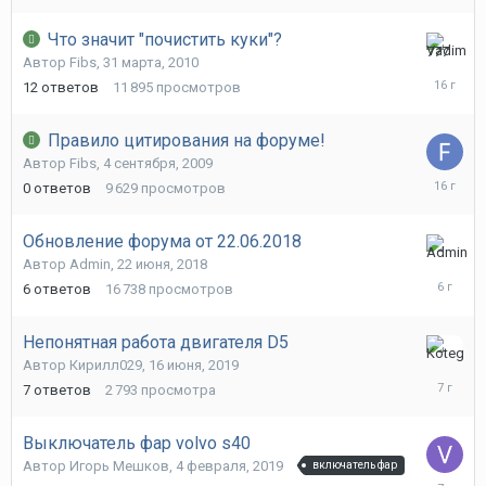
Что значит "почистить куки"?
1
Автор
Fibs
,
31 марта, 2010
апреля,
12
ответов
11 895
просмотров
2010
Правило цитирования на форуме!
Автор
Fibs
,
4 сентября, 2009
4
0
ответов
9 629
просмотров
сентября
2009
Обновление форума от 22.06.2018
14
Автор
Admin
,
22 июня, 2018
января,
6
ответов
16 738
просмотров
2020
Непонятная работа двигателя D5
18
Автор
Кирилл029
,
16 июня, 2019
июня,
7
ответов
2 793
просмотра
2019
Выключатель фар volvo s40
Автор
Игорь Мешков
,
4 февраля, 2019
включатель фар
6