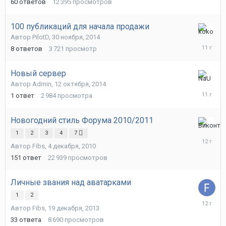
2015
60
ответов
12 395
просмотров
100 публикаций для начала продажи
8
Автор
PilotD
,
30 ноября, 2014
декабря,
8
ответов
3 721
просмотр
2014
Новый сервер
12
Автор
Admin
,
12 октября, 2014
октября,
1
ответ
2 984
просмотра
2014
Новогодний стиль Форума 2010/2011
13
1
2
3
4
7
февраля
Автор
Fibs
,
4 декабря, 2010
2014
151
ответ
22 939
просмотров
Личные звания над аватарками
1
2
20
Автор
Fibs
,
19 декабря, 2013
декабря,
2013
33
ответа
8 690
просмотров