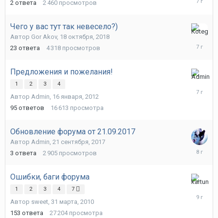
2
ответа
2 460
просмотров
февраля
2019
Чего у вас тут так невесело?)
20
Автор
Gor Akov
,
18 октября, 2018
января,
23
ответа
4 318
просмотров
2019
Предложения и пожелания!
11
1
2
3
4
января,
Автор
Admin
,
16 января, 2012
2019
95
ответов
16 613
просмотра
Обновление форума от 21.09.2017
Автор
Admin
,
21 сентября, 2017
24
3
ответа
2 905
просмотров
сентября
2017
Ошибки, баги форума
19
1
2
3
4
7
июля,
Автор
sweet
,
31 марта, 2010
2017
153
ответа
27 204
просмотра