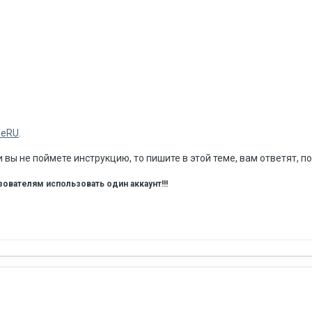
feRU
.
 вы не поймете инструкцию, то пишите в этой теме, вам ответят, п
вателям использовать один аккаунт!!!