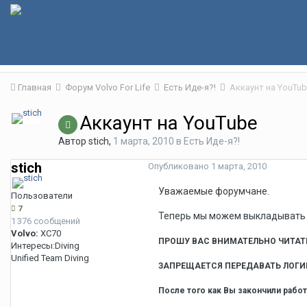
Главная
Форум Volvo For Life
Есть Иде-я?!
Аккаунт на YouTu
Аккаунт на YouTube
Автор
stich
,
1 марта, 2010
в
Есть Иде-я?!
stich
Опубликовано
1 марта, 2010
Уважаемые форумчане.
Пользователи
7
Теперь мы можем выкладывать в
1 376 сообщений
Volvo:
XC70
ПРОШУ ВАС ВНИМАТЕЛЬНО ЧИТАТ
Интересы:
Diving
Unified Team Diving
ЗАПРЕЩАЕТСЯ ПЕРЕДАВАТЬ ЛОГИН
После того как Вы закончили работ