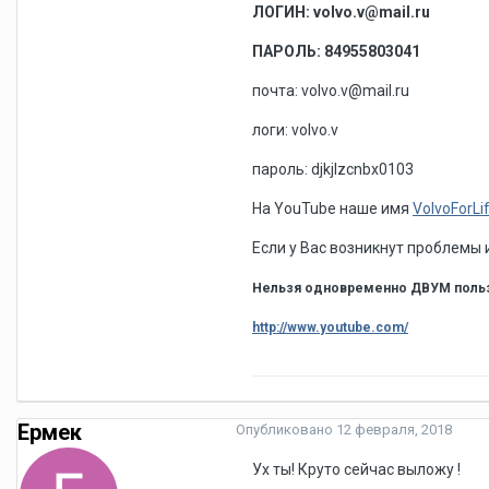
ЛОГИН: volvo.v@mail.ru
ПАРОЛЬ: 84955803041
почта: volvo.v@mail.ru
логи: volvo.v
пароль: djkjlzcnbx0103
На YouTube наше имя
VolvoForLi
Если у Вас возникнут проблемы и
Нельзя одновременно ДВУМ пользо
http://www.youtube.com/
Ермек
Опубликовано
12 февраля, 2018
Ух ты! Круто сейчас выложу !