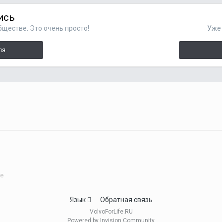
ись
ществе. Это очень просто!
Уже 
ля
be
Язык
Обратная связь
VolvoForLife.RU
Powered by Invision Community