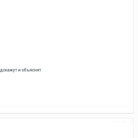
одскажут и объяснят.
Жалоба