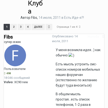
Клуб
а
Автор
Fibs
,
14 июля, 2011
в
Есть Иде-я?!
Страница 1 из 4
1
2
3
4
ДАЛЕЕ
Fibs
Опубликовано
14
Жалоба
июля, 2011
супер-вжик
У меня возникла идея...) как
обычно
Есть мысль устроить смс-
Пользователи
список номеров мобильных
498
наших форумчан
18 046 сообщений
(естественно по желанию
Volvo:
XC90 new
будут туда вноситься)
В общем мысль
простая...есть список
телефонов, 1-2 раза в