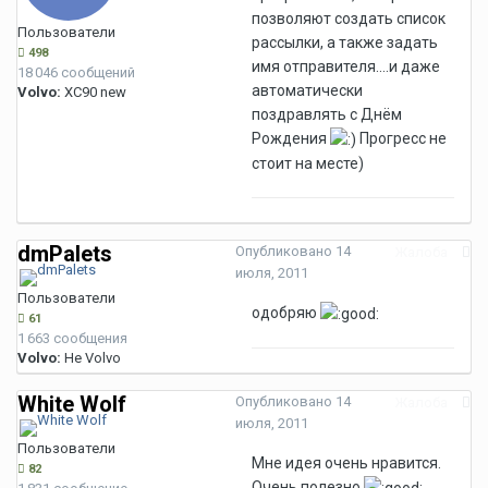
позволяют создать список
Пользователи
рассылки, а также задать
498
имя отправителя....и даже
18 046 сообщений
автоматически
Volvo:
XC90 new
поздравлять с Днём
Рождения
Прогресс не
стоит на месте)
dmPalets
Опубликовано
14
Жалоба
июля, 2011
Пользователи
одобряю
61
1 663 сообщения
Volvo:
Не Volvo
White Wolf
Опубликовано
14
Жалоба
июля, 2011
Пользователи
Мне идея очень нравится.
82
Очень полезно