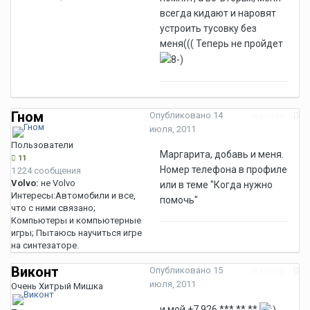
всегда кидают и наровят
устроить тусовку без
меня((( Теперь не пройдет
Гном
Опубликовано
14
Жалоба
июля, 2011
Пользователи
Маргарита, добавь и меня.
11
Номер телефона в профиле
1 224 сообщения
Volvo:
не Volvo
или в теме "Когда нужно
Интересы:
Автомобили и все,
помочь"
что с ними связано;
Компьютеры и компьютерные
игры; Пытаюсь научиться игре
на синтезаторе.
Виконт
Опубликовано
15
Жалоба
июля, 2011
Очень Хитрый Мишка
и мой +7 926 *** ** **