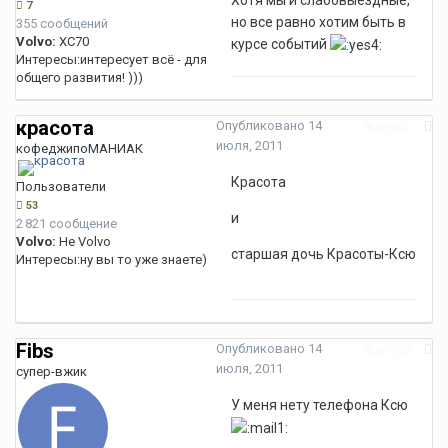
Хотя мы и слабовыездные,
7
но все равно хотим быть в
355 сообщений
Volvo:
XC70
курсе событий
Интересы:
интересует всё - для
общего развития! )))
красота
Опубликовано
14
Жалоба
июля, 2011
кофеджипоМАНИАК
Красота
Пользователи
53
и
2 821 сообщение
Volvo:
Не Volvo
старшая дочь Красоты-Ксю
Интересы:
ну вы то уже знаете)
Fibs
Опубликовано
14
Жалоба
июля, 2011
супер-вжик
У меня нету телефона Ксю