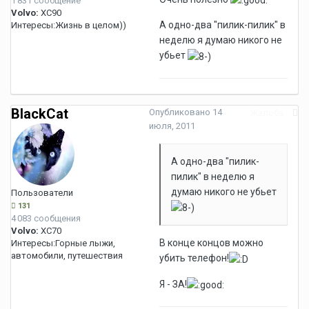
1 831 сообщение
Volvo:
XC90
А одно-два "пилик-пилик" в
Интересы:
Жизнь в целом))
неделю я думаю никого не
убьет
BlackCat
Опубликовано
14
Жалоба
июля, 2011
А одно-два "пилик-
пилик" в неделю я
думаю никого не убьет
Пользователи
131
4 083 сообщения
Volvo:
XC70
В конце концов можно
Интересы:
Горные лыжи,
автомобили, путешествия
убить телефон!
Я - ЗА!