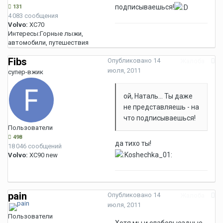
подписываешься!
131
4 083 сообщения
Volvo:
XC70
Интересы:
Горные лыжи,
автомобили, путешествия
Fibs
Опубликовано
14
Жалоба
июля, 2011
супер-вжик
ой, Наталь... Ты даже
не представляешь - на
что подписываешься!
Пользователи
498
да тихо ты!
18 046 сообщений
Volvo:
XC90 new
pain
Опубликовано
14
Жалоба
июля, 2011
Пользователи