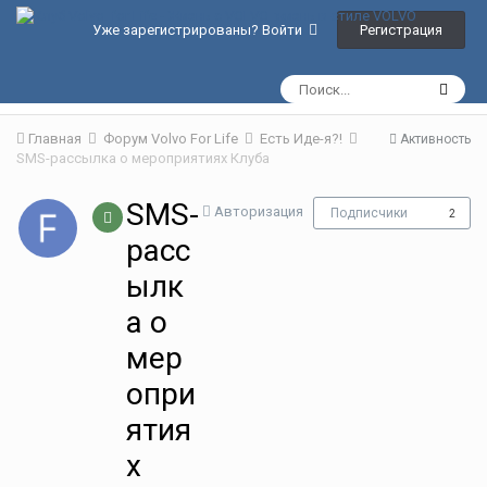
Регистрация
Уже зарегистрированы? Войти
Главная
Форум Volvo For Life
Есть Иде-я?!
Активность
SMS-рассылка о мероприятиях Клуба
SMS-
Авторизация
Подписчики
2
расс
ылк
а о
мер
опри
ятия
х