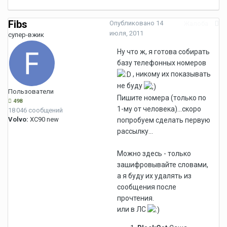
Fibs
Опубликовано
14
Жалоба
июля, 2011
супер-вжик
Ну что ж, я готова собирать
базу телефонных номеров
, никому их показывать
не буду
Пользователи
Пишите номера (только по
498
1-му от человека)...скоро
18 046 сообщений
Volvo:
XC90 new
попробуем сделать первую
рассылку...
Можно здесь - только
зашифровывайте словами,
а я буду их удалять из
сообщения после
прочтения.
или в ЛС