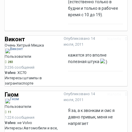
(естественно только в
будни и только в рабочее
время с 10 до 19).
Виконт
Опубликовано
14
Жалоба
июля, 2011
Очень Хитрый Мишка
кажется это вполне
Пользователи
полезная штука
283
3 236 сообщений
Volvo:
XC70
Интересы:
штампы в
загранпаспорте
Гном
Опубликовано
14
Жалоба
июля, 2011
Пользователи
Я за, а к звонкам и смс я
11
давно привык, меня не
1 224 сообщения
Volvo:
не Volvo
напрягает
Интересы:
Автомобили и все,