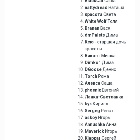
BlackCat
Саша
nattydread
Наташа
красота
Света
White
Wolf
Толя
Branan
Вася
dmPalets
Дима
Ксю
- старшая дочь
красоты
Виконт
Мишка
Dimko1
Дима
DGoose
Денис
Torch
Рома
Алекса
Саша
phoenix
Евгений
Ланка-Светланка
kyk
Кирилл
Sergeg
Ренат
askoy
Игорь
Annushka
Анна
Maverick
Игорь
Klappar
Сергей