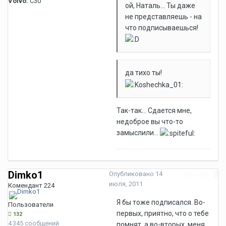
Volvo:
C30
ой, Наталь... Ты даже
не представляешь - на
что подписываешься!
да тихо ты!
Так-так... Сдается мне,
недоброе вы что-то
замыслили...
Dimko1
Опубликовано
14
Жалоба
июля, 2011
Комендант 224
Я бы тоже подписался. Во-
Пользователи
первых, приятно, что о тебе
132
4 345 сообщений
помнят, а во-вторых, меня