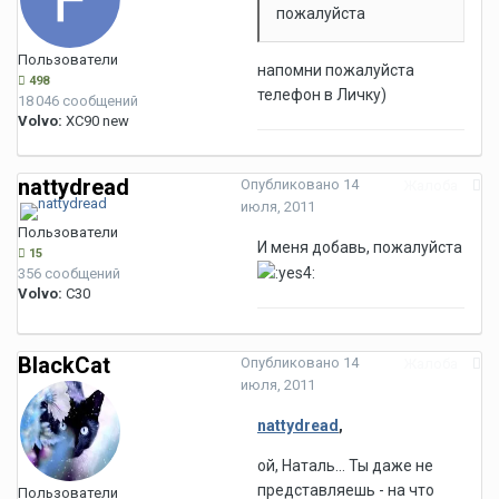
пожалуйста
Пользователи
напомни пожалуйста
498
телефон в Личку)
18 046 сообщений
Volvo:
XC90 new
nattydread
Опубликовано
14
Жалоба
июля, 2011
Пользователи
И меня добавь, пожалуйста
15
356 сообщений
Volvo:
C30
BlackCat
Опубликовано
14
Жалоба
июля, 2011
nattydread
,
ой, Наталь... Ты даже не
представляешь - на что
Пользователи