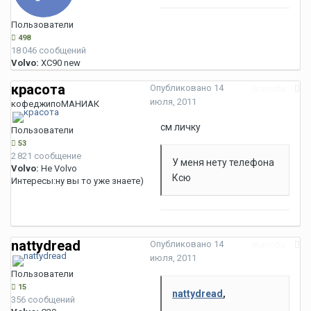
Пользователи
498
18 046 сообщений
Volvo:
XC90 new
красота
Опубликовано
14
Жалоба
июля, 2011
кофеджипоМАНИАК
см личку
Пользователи
53
2 821 сообщение
У меня нету телефона
Volvo:
Не Volvo
Ксю
Интересы:
ну вы то уже знаете)
nattydread
Опубликовано
14
Жалоба
июля, 2011
Пользователи
15
nattydread
,
356 сообщений