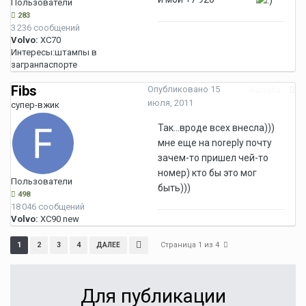
Пользователи
283
3 236 сообщений
Volvo:
XC70
Интересы:
штампы в
загранпаспорте
Fibs
Опубликовано
15
Жалоба
июля, 2011
супер-вжик
Так...вроде всех внесла)))
мне еще на noreply почту
зачем-то пришел чей-то
номер) кто бы это мог
Пользователи
быть)))
498
18 046 сообщений
Volvo:
XC90 new
Страница 1 из 4
1
2
3
4
ДАЛЕЕ
Для публикации