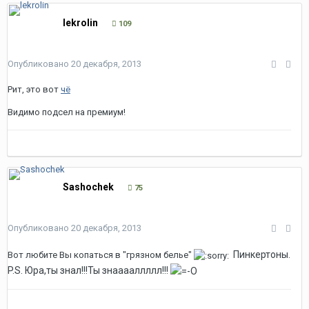
lekrolin
109
Опубликовано
20 декабря, 2013
Рит, это вот
чё
Видимо подсел на премиум!
Sashochek
75
Опубликовано
20 декабря, 2013
Пинкертоны.
Вот любите Вы копаться в "грязном белье"
P.S. Юра,ты знал!!!Ты знааааллллл!!!