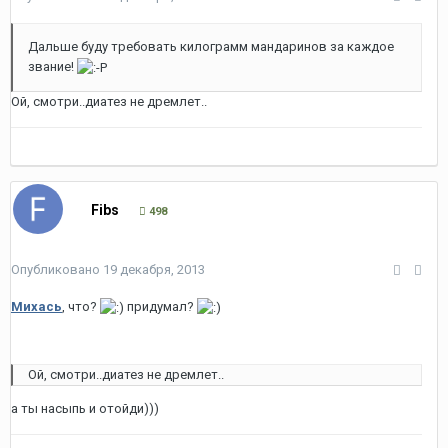
Дальше буду требовать килограмм мандаринов за каждое
звание!
Ой, смотри..диатез не дремлет..
Fibs
498
Опубликовано
19 декабря, 2013
Михась
, что?
придумал?
Ой, смотри..диатез не дремлет..
а ты насыпь и отойди)))