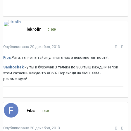
lekrolin
109
Опубликовано
20 декабря, 2013
Fibs
,Рита, ты не пытайся уличить нас в некомпетентности!
Sashochek
,ну ты и буржуин! З телека по 300 тыщ каждый! И при
этом катаешь какую-то ХС60? Переходи на БМВ! Х6М -
рекомендую!
Fibs
498
Опубликовано
20 декабря, 2013