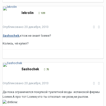
lekrolin
109
Опубликовано
20 декабря, 2013
Sashochek
,ктож не знает loewe?
Колись, чё купил?
Sashochek
75
Опубликовано
20 декабря, 2013
Да пока ограничился покупкой туалетной воды испанской фирмы
Loewe.А про тот Loewe,что ты откопал--ни ухом,ни рылом.