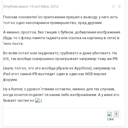
Опубликовано
19 октября, 2012
Поюзав основател`но приложение пришёл к выводу: у него есть
тол`ко одно неоспаримое преимушество, пред другими.
А именно, простое, без танцев с бубном, добавление изображения
(будь то с флэш памяти гаджета или ссылка на картинку в сети) в
тело поста.
Во всём остал`ном скудновато, грубовато и даже убоговато. На
iOS, так вообще совершенно проигрывает например тому же IPB
(жаль тол`ко, что его вообще убрали из AppStore), например на
iPad этот самый IPB выглядит один в один как WEB версия
форума.
Ну а Runner, с удовол`ствием оставлю, именно для тех случаев,
когда хочется поделит`ся каким либо изображением. А у меня это
бывает частен`ко
1