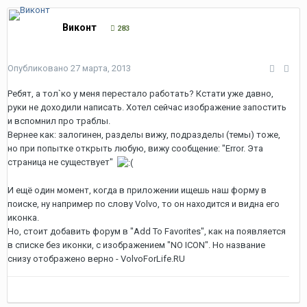
Виконт
283
Опубликовано
27 марта, 2013
Ребят, а тол`ко у меня перестало работать? Кстати уже давно,
руки не доходили написать. Хотел сейчас изображение запостить
и вспомнил про траблы.
Вернее как: залогинен, разделы вижу, подразделы (темы) тоже,
но при попытке открыть любую, вижу сообщение: "Error. Эта
страница не существует"
И ещё один момент, когда в приложении ищешь наш форму в
поиске, ну например по слову Volvo, то он находится и видна его
иконка.
Но, стоит добавить форум в "Add To Favorites", как на появляется
в списке без иконки, с изображением "NO ICON". Но название
снизу отображено верно - VolvoForLife.RU