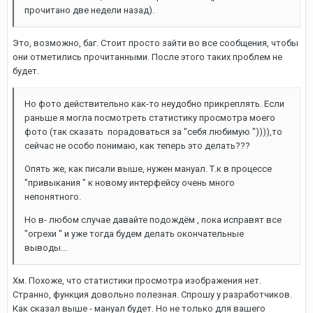
прочитано две недели назад).
Это, возможно, баг. Стоит просто зайти во все сообщения, чтобы
они отметились прочитанными. После этого таких проблем не
будет.
Но фото действительно как-то неудобно прикреплять. Если
раньше я могла посмотреть статистику просмотра моего
фото (так сказать порадоваться за "себя любимую ")))),то
сейчас не особо понимаю, как теперь это делать???
Опять же, как писали выше, нужен мануал. Т.к в процессе
"привыкания " к новому интерфейсу очень много
непонятного.
Но в- любом случае давайте подождём , пока исправят все
"огрехи " и уже тогда будем делать окончательные
выводы...
Хм. Похоже, что статистики просмотра изображения нет.
Странно, функция довольно полезная. Спрошу у разработчиков.
Как сказал выше - мануал будет. Но не только для вашего