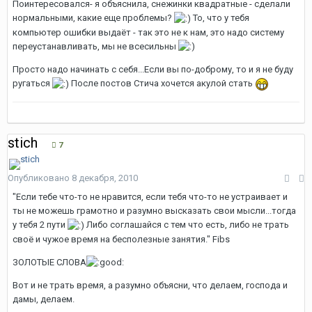
Поинтересовался- я объяснила, снежинки квадратные - сделали
нормальными, какие еще проблемы?
То, что у тебя
компьютер ошибки выдаёт - так это не к нам, это надо систему
переустанавливать, мы не всесильны
Просто надо начинать с себя...Если вы по-доброму, то и я не буду
ругаться
После постов Стича хочется акулой стать
stich
7
Опубликовано
8 декабря, 2010
"Если тебе что-то не нравится, если тебя что-то не устраивает и
ты не можешь грамотно и разумно высказать свои мысли...тогда
у тебя 2 пути
Либо соглашайся с тем что есть, либо не трать
своё и чужое время на бесполезные занятия." Fibs
ЗОЛОТЫЕ СЛОВА
Вот и не трать время, а разумно объясни, что делаем, господа и
дамы, делаем.