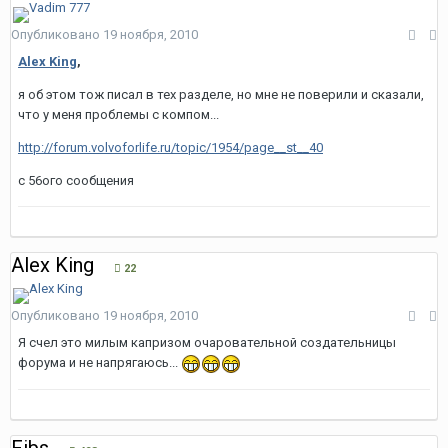
Опубликовано
19 ноября, 2010
Alex King
,
я об этом тож писал в тех разделе, но мне не поверили и сказали,
что у меня проблемы с компом...
http://forum.volvoforlife.ru/topic/1954/page__st__40
с 56ого сообщения
Alex King
22
Опубликовано
19 ноября, 2010
Я счел это милым капризом очаровательной создательницы
форума и не напрягаюсь...