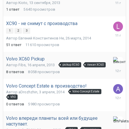
24
Автор
Kioto
,
13 сентября, 2013
августа,
1
ответ
5 640
просмотров
2014
XC90 - не снимут с производства
1
2
3
24
Автор
Евгений Константинов Не
,
26 марта, 2014
августа,
2014
51
ответ
11 610
просмотров
Volvo XC60 Pickup
7
Автор
Fibs
,
16 апреля, 2013
pickup XC60
пикап XC60
апреля,
8
ответов
8 058
просмотров
2014
Volvo Concept Estate в производство!
Автор
aDrozhzhin
,
3 апреля, 2014
Volvo Concept Estate
3
V90
апреля,
0
ответов
5 980
просмотров
2014
Volvo впереди планеты всей или будущее
наступает.
21
марта,