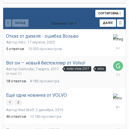
СОРТИРОВКА
НАЗАД
ДАЛЕЕ
Страница 1 из 7
Отказ от дизеля - ошибка Вольво
28
Автор
Inko
,
17 апреля, 2020
июня,
5
ответов
15 530
просмотров
2020
Вот он — новый бестселлер от Volvo!
Автор
Damodar
,
7 марта, 2017
motor show 2017
volvo
29
(и ещё 2 )
октября,
18
ответов
8 183
просмотра
2018
Ещё одна новинка от VOLVO
22
1
2
февраля
Автор
Red Wolf
,
2 декабря, 2015
2018
46
ответов
15 183
просмотра