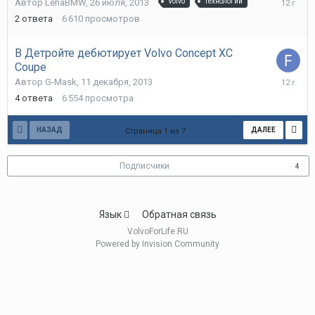
Автор
LehaBMW
,
26 июля, 2013
Volvo
технологии
2014
2
ответа
6 610
просмотров
В Детройте дебютирует Volvo Concept XC
Coupe
11
Автор
G-Mask
,
11 декабря, 2013
декабря,
4
ответа
6 554
просмотра
2013
НАЗАД
ДАЛЕЕ
Страница 1 из 7
Подписчики
4
Язык
Обратная связь
VolvoForLife.RU
Powered by Invision Community