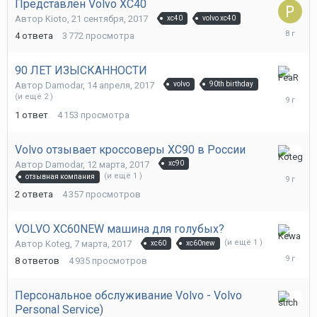
Представлен Volvo XC40
Автор
Kioto
,
21 сентября, 2017
xc40
volvo xc40
24
4
ответа
3 772
просмотра
сентября
2017
90 ЛЕТ ИЗЫСКАННОСТИ
2
Автор
Damodar
,
14 апреля, 2017
volvo
90th birthday
мая,
(и ещё 2 )
2017
1
ответ
4 153
просмотра
Volvo отзывает кроссоверы XC90 в России
4
Автор
Damodar
,
12 марта, 2017
xc90
апреля,
(и ещё 1 )
отзывная компания
2017
2
ответа
4 357
просмотров
VOLVO XC60NEW машина для голубых?
3
(и ещё 1 )
Автор
Koteg
,
7 марта, 2017
xc60
xc60new
апреля,
8
ответов
4 935
просмотров
2017
Персональное обслуживание Volvo - Volvo
Personal Service)
27