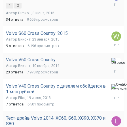
10
1
2
июня,
Автор
Dimko1
,
3 июня, 2015
2015
34
ответа
9 659
просмотров
Volvo S60 Cross Country '2015
Автор
Виконт
,
23 января, 2015
4
9
ответов
6 196
просмотров
февраля
2015
Volvo V60 Cross Country
24
Автор
Виконт
,
10 ноября, 2014
января,
23
ответа
7 978
просмотров
2015
Volvo V40 Cross Country с дизелем обойдется в
1 млн рублей
25
августа,
Автор
Fibs
,
19 июля, 2013
2014
7
ответов
6 501
просмотр
Тест-драйв Volvo 2014: XC60, S60, XC90, XC70 и
S80