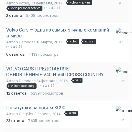
марта,
Автор
Koteg
,
13 февраля, 2017
volvoтульская
2017
(и ещё 1 )
volvo personal service
2
ответа
5 405
просмотров
Volvo Cars — одна из самых этичных компаний
в мире
18
марта,
Автор
Damodar
,
18 марта, 2017
volvo
ethical
2017
(и ещё 2 )
0
ответов
4 133
просмотра
VOLVO CARS ПРЕДСТАВЛЯЕТ
ОБНОВЛЁННЫЕ V40 И V40 CROSS COUNTRY
19
марта,
Автор
Damodar
,
24 февраля, 2016
v40
2016
(и ещё 2 )
v40 cross country
12
ответов
6 239
просмотров
Покатушки на новом ХС90
28
Автор
OlegShv
,
3 апреля, 2014
ХС90
февраля
23
ответа
7 605
просмотров
2016