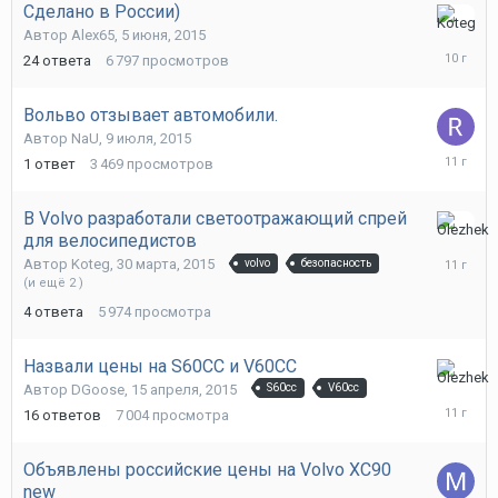
Сделано в России)
17
Автор
Alex65
,
5 июня, 2015
февраля
24
ответа
6 797
просмотров
2016
Вольво отзывает автомобили.
Автор
NaU
,
9 июля, 2015
31
1
ответ
3 469
просмотров
июля,
2015
В Volvo разработали светоотражающий спрей
для велосипедистов
29
июня,
Автор
Koteg
,
30 марта, 2015
volvo
безопасность
2015
(и ещё 2 )
4
ответа
5 974
просмотра
Назвали цены на S60СС и V60СС
29
Автор
DGoose
,
15 апреля, 2015
S60cc
V60cc
июня,
16
ответов
7 004
просмотра
2015
Объявлены российские цены на Volvo XC90
new