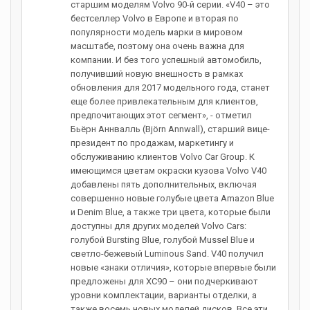
старшим моделям Volvo 90-й серии. «V40 – это
бестселлер Volvo в Европе и вторая по
популярности модель марки в мировом
масштабе, поэтому она очень важна для
компании. И без того успешный автомобиль,
получивший новую внешность в рамках
обновления для 2017 модельного года, станет
еще более привлекательным для клиентов,
предпочитающих этот сегмент», - отметил
Бьёрн Аннвалль (Björn Annwall), старший вице-
президент по продажам, маркетингу и
обслуживанию клиентов Volvo Car Group. К
имеющимся цветам окраски кузова Volvo V40
добавлены пять дополнительных, включая
совершенно новые голубые цвета Amazon Blue
и Denim Blue, а также три цвета, которые были
доступны для других моделей Volvo Cars:
голубой Bursting Blue, голубой Mussel Blue и
светло-бежевый Luminous Sand. V40 получил
новые «знаки отличия», которые впервые были
предложены для XC90 – они подчеркивают
уровни комплектации, варианты отделки, а
также восемь новых моделей дисков. Все эти