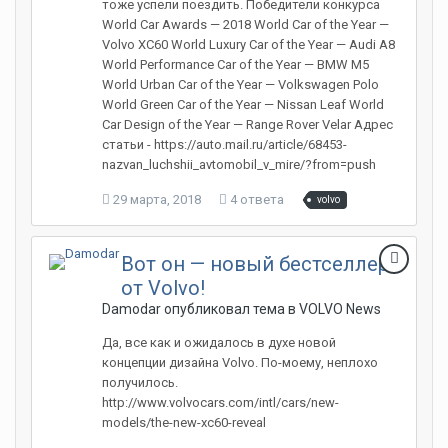
тоже успели поездить. Победители конкурса
World Car Awards — 2018 World Car of the Year —
Volvo XC60 World Luxury Car of the Year — Audi A8
World Performance Car of the Year — BMW M5
World Urban Car of the Year — Volkswagen Polo
World Green Car of the Year — Nissan Leaf World
Car Design of the Year — Range Rover Velar Адрес
статьи - https://auto.mail.ru/article/68453-
nazvan_luchshii_avtomobil_v_mire/?from=push
29 марта, 2018
4 ответа
volvo
Вот он — новый бестселлер
от Volvo!
Damodar опубликовал тема в
VOLVO News
Да, все как и ожидалось в духе новой
концепции дизайна Volvo. По-моему, неплохо
получилось.
http://www.volvocars.com/intl/cars/new-
models/the-new-xc60-reveal