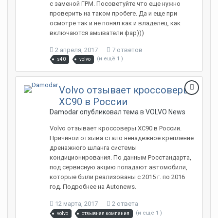
с заменой ГРМ. Посоветуйте что еще нужно
проверить на таком пробеге. Да и еще при
осмотре так и не понял как и владелец, как
включаются амыватели фар)))
2 апреля, 2017
7 ответов
(и ещё 1 )
s40
volvo
Volvo отзывает кроссоверы
XC90 в России
Damodar опубликовал тема в
VOLVO News
Volvo отзывает кроссоверы XC90 в России.
Причиной отзыва стало ненадежное крепление
дренажного шланга системы
кондиционирования. По данным Росстандарта,
под сервисную акцию попадают автомобили,
которые были реализованы с 2015 г. по 2016
год. Подробнее на Autonews.
12 марта, 2017
2 ответа
(и ещё 1 )
volvo
отзывная компания