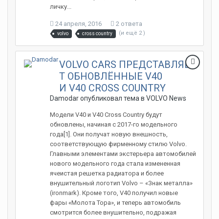
личку...
24 апреля, 2016
2 ответа
(и ещё 2 )
volvo
cross country
VOLVO CARS ПРЕДСТАВЛЯЕ
Т ОБНОВЛЁННЫЕ V40
И V40 CROSS COUNTRY
Damodar опубликовал тема в
VOLVO News
Модели V40 и V40 Cross Country будут
обновлены, начиная с 2017-го модельного
года[1]. Они получат новую внешность,
соответствующую фирменному стилю Volvo.
Главными элементами экстерьера автомобилей
нового модельного года стала измененная
ячеистая решетка радиатора и более
внушительный логотип Volvo – «Знак металла»
(ironmark). Кроме того, V40 получил новые
фары «Молота Тора», и теперь автомобиль
смотрится более внушительно, подражая