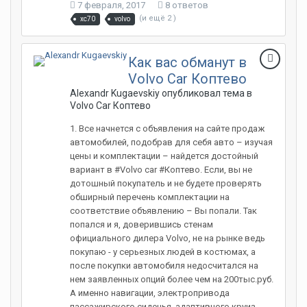
7 февраля, 2017
8 ответов
(и ещё 2 )
xc70
volvo
Как вас обманут в
Volvo Car Коптево
Alexandr Kugaevskiy опубликовал тема в
Volvo Car Коптево
1. Все начнется с объявления на сайте продаж
автомобилей, подобрав для себя авто – изучая
цены и комплектации – найдется достойный
вариант в #Volvo car #Коптево. Если, вы не
дотошный покупатель и не будете проверять
обширный перечень комплектации на
соответствие объявлению – Вы попали. Так
попался и я, доверившись стенам
официального дилера Volvo, не на рынке ведь
покупаю - у серьезных людей в костюмах, а
после покупки автомобиля недосчитался на
нем заявленных опций более чем на 200тыс.руб.
А именно навигации, электропривода
пассажирского сиденья, адаптивного круиз-