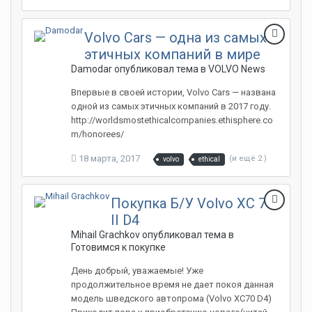
Volvo Cars — одна из самых
этичных компаний в мире
Damodar опубликовал тема в
VOLVO News
Впервые в своей истории, Volvo Cars — названа
одной из самых этичных компаний в 2017 году.
http://worldsmostethicalcompanies.ethisphere.co
m/honorees/
18 марта, 2017
(и ещё 2 )
volvo
ethical
Покупка Б/У Volvo XC 70
II D4
Mihail Grachkov опубликовал тема в
Готовимся к покупке
День добрый, уважаемые! Уже
продолжительное время не дает покоя данная
модель шведского автопрома (Volvo XC70 D4)