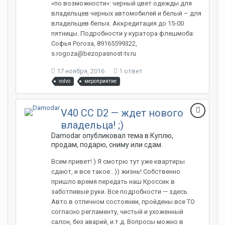
«по возможности»: черный цвет одежды для
владельцев черных автомобилей и белый – для
владельцев белых. Аккредитация до 15-00
пятницы. Подробности у куратора флешмоба:
Софья Рогоза, 89165599322,
s.rogoza@bezopasnost-tv.ru
17 ноября, 2016
1 ответ
volvo
мероприятие
V40 CC D2 — ждет нового
владельца! ;)
Damodar опубликовал тема в
Куплю,
продам, подарю, сниму или сдам.
Всем привет! ) Я смотрю тут уже квартиры
сдают, и все такое...)) жизнь! Собственно
пришло время передать наш Кроссик в
заботливые руки. Все подробности — здесь.
Авто в отличном состоянии, пройдены все ТО
согласно регламенту, чистый и ухоженный
салон, без аварий, и.т.д. Вопросы можно в