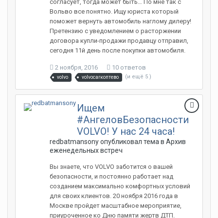
согласует, тогда может быть… По мне так с
Вольво все понятно. Ищу юриста который
поможет вернуть автомобиль наглому дилеру!
Претензию с уведомлением о расторжении
договора купли-продажи продавцу отправил,
сегодня 11й день после покупки автомобиля.
2 ноября, 2016
10 ответов
(и ещё 5 )
volvo
volvocarкоптево
Ищем
#АнгеловБезопасности
VOLVO! У нас 24 часа!
redbatmansony опубликовал тема в
Архив
еженедельных встреч
Вы знаете, что VOLVO заботится о вашей
безопасности, и постоянно работает над
созданием максимально комфортных условий
для своих клиентов. 20 ноября 2016 года в
Москве пройдет масштабное мероприятие,
приуроченное ко Дню памяти жертв ДТП.