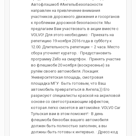
Автофлэшмоб #АнгелыБезопасности
направлен на привлечение внимания
участников дорожного движения и госорганов
к проблемам дорожной безопасности. Мы
предлагаем Вам участвовать в акции вместе с
VOLVO! Для этого необходимо: · Приехать на
репетицию 19 ноября 2016 года в субботу к
12.00. Длительность репетиции – 2 часа. Место
сбора уточняет куратор. · Предустановить
программу Zello на смартфон. · Принять участие
во флешмобе 20 ноября (воскресенье) за
рулём своего автомобиля. Локация:
Университетская площадь, смотровая
площадка МГУ · Быть готовым, что Ваш
автомобиль превратиться в Ангела;)) Его
разрисуют специалисты краской на акриловой
основе со светоотражающим эффектом,
которая легко смоется в автомойке. VOLVO Car
Тульская вам в этом поможет! · В день
флешмоба бензобак вашего автомобиля
должен быть полностью заполнен, а вы
должны быть готовы к интервью. · Дресс-код