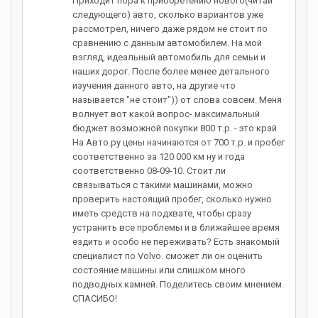
Приходит пора к приобретению нового(читай
следующего) авто, сколько вариантов уже
рассмотрел, ничего даже рядом не стоит по
сравнению с данным автомобилем. На мой
взгляд, идеальный автомобиль для семьи и
наших дорог. После более менее детального
изучения данного авто, на другие что
называется "не стоит")) от слова совсем. Меня
волнует вот какой вопрос- максимальный
бюджет возможной покупки 800 т.р. - это край
На Авто.ру цены начинаются от 700 т.р. и пробег
соответственно за 120 000 км ну и года
соответственно 08-09-10. Стоит ли
связываться с такими машинами, можно
проверить настоящий пробег, сколько нужно
иметь средств на подхвате, чтобы сразу
устранить все проблемы и в ближайшее время
ездить и особо не переживать? Есть знакомый
специалист по Volvo. сможет ли он оценить
состояние машины или слишком много
подводных камней. Поделитесь своим мнением.
СПАСИБО!