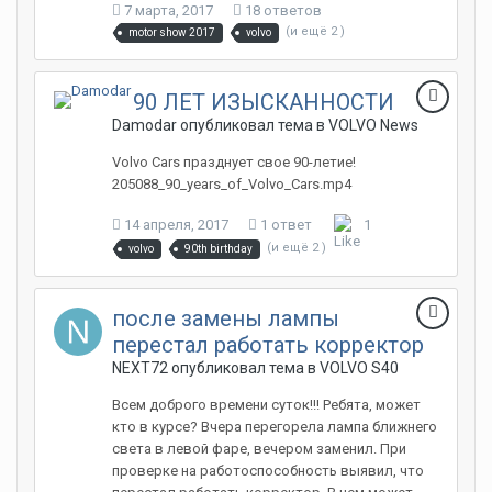
7 марта, 2017
18 ответов
(и ещё 2 )
motor show 2017
volvo
90 ЛЕТ ИЗЫСКАННОСТИ
Damodar опубликовал тема в
VOLVO News
Volvo Cars празднует свое 90-летие!
205088_90_years_of_Volvo_Cars.mp4
14 апреля, 2017
1 ответ
1
(и ещё 2 )
volvo
90th birthday
после замены лампы
перестал работать корректор
NEXT72 опубликовал тема в
VOLVO S40
Всем доброго времени суток!!! Ребята, может
кто в курcе? Вчера перегорела лампа ближнего
света в левой фаре, вечером заменил. При
проверке на работоспособность выявил, что