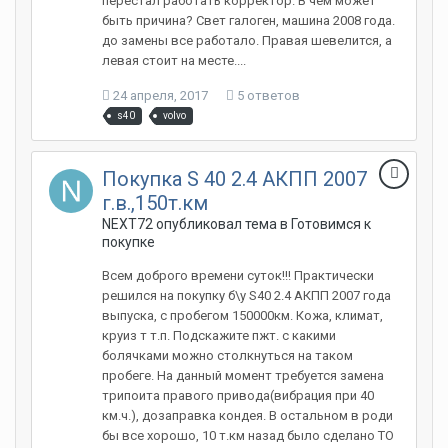
перестал работать корректор. В чем может
быть причина? Свет галоген, машина 2008 года.
до замены все работало. Правая шевелится, а
левая стоит на месте....
24 апреля, 2017
5 ответов
s40
volvo
Покупка S 40 2.4 АКПП 2007
г.в.,150т.км
NEXT72 опубликовал тема в
Готовимся к
покупке
Всем доброго времени суток!!! Практически
решился на покупку б\у S40 2.4 АКПП 2007 года
выпуска, с пробегом 150000км. Кожа, климат,
круиз т т.п. Подскажите пжт. с какими
болячками можно столкнуться на таком
пробеге. На данный момент требуется замена
трипоита правого привода(вибрация при 40
км.ч.), дозаправка кондея. В остальном в роди
бы все хорошо, 10 т.км назад было сделано ТО