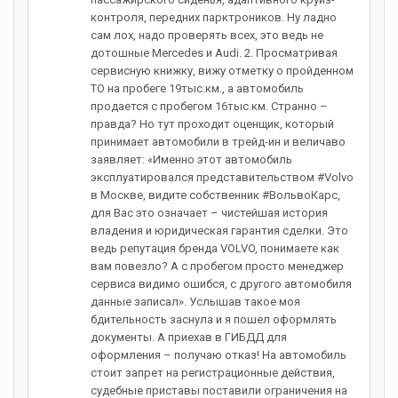
контроля, передних парктроников. Ну ладно
сам лох, надо проверять всех, это ведь не
дотошные Mercedes и Audi. 2. Просматривая
сервисную книжку, вижу отметку о пройденном
ТО на пробеге 19тыс.км., а автомобиль
продается с пробегом 16тыс.км. Странно –
правда? Но тут проходит оценщик, который
принимает автомобили в трейд-ин и величаво
заявляет: «Именно этот автомобиль
эксплуатировался представительством #Volvo
в Москве, видите собственник #ВольвоКарс,
для Вас это означает – чистейшая история
владения и юридическая гарантия сделки. Это
ведь репутация бренда VOLVO, понимаете как
вам повезло? А с пробегом просто менеджер
сервиса видимо ошибся, с другого автомобиля
данные записал». Услышав такое моя
бдительность заснула и я пошел оформлять
документы. А приехав в ГИБДД для
оформления – получаю отказ! На автомобиль
стоит запрет на регистрационные действия,
судебные приставы поставили ограничения на