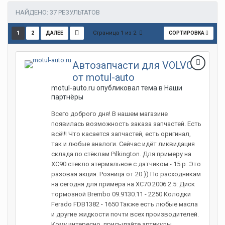
НАЙДЕНО: 37 РЕЗУЛЬТАТОВ
Страница 1 из 2
1
2
СОРТИРОВКА
ДАЛЕЕ
Автозапчасти для VOLVO
от motul-auto
motul-auto.ru опубликовал тема в
Наши
партнёры
Всего доброго дня! В нашем магазине
появилась возможность заказа запчастей. Есть
всё!!! Что касается запчастей, есть оригинал,
так и любые аналоги. Сейчас идёт ликвидация
склада по стёклам Pilkington. Для примеру на
XС90 стекло атермальное с датчиком - 15 р. Это
разовая акция. Розница от 20 )) По расходникам
на сегодня для примера на XC70 2006 2.5: Диск
тормозной Brembo 09.9130.11 - 2250 Колодки
Ferado FDB1382 - 1650 Также есть любые масла
и другие жидкости почти всех производителей.
Кому интересно, присылайте артикулы,