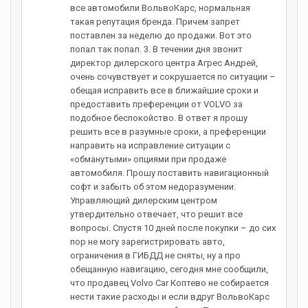
все автомобили ВольвоКарс, нормальная
такая репутация бренда. Причем запрет
поставлен за неделю до продажи. Вот это
попал так попал. 3. В течении дня звонит
директор дилерского центра Агрес Андрей,
очень сочувствует и сокрушается по ситуации –
обещая исправить все в ближайшие сроки и
предоставить преференции от VOLVO за
подобное беспокойство. В ответ я прошу
решить все в разумные сроки, а преференции
направить на исправление ситуации с
«обманутыми» опциями при продаже
автомобиля. Прошу поставить навигационный
софт и забыть об этом недоразумении.
Управляющий дилерским центром
утвердительно отвечает, что решит все
вопросы. Спустя 10 дней после покупки – до сих
пор не могу зарегистрировать авто,
ограничения в ГИБДД не сняты, ну а про
обещанную навигацию, сегодня мне сообщили,
что продавец Volvo Car Коптево не собирается
нести такие расходы и если вдруг ВольвоКарс