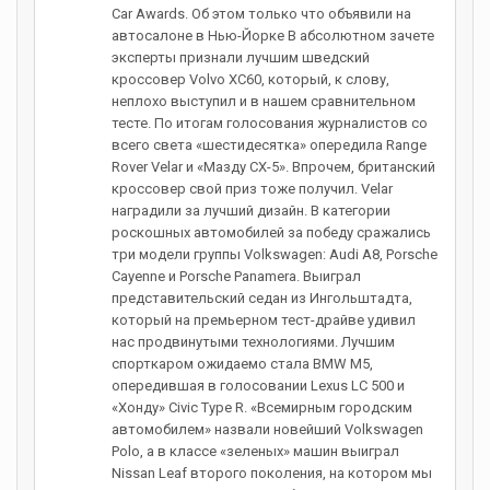
Car Awards. Об этом только что объявили на
автосалоне в Нью-Йорке В абсолютном зачете
эксперты признали лучшим шведский
кроссовер Volvo XC60, который, к слову,
неплохо выступил и в нашем сравнительном
тесте. По итогам голосования журналистов со
всего света «шестидесятка» опередила Range
Rover Velar и «Мазду CX-5». Впрочем, британский
кроссовер свой приз тоже получил. Velar
наградили за лучший дизайн. В категории
роскошных автомобилей за победу сражались
три модели группы Volkswagen: Audi A8, Porsche
Cayenne и Porsche Panamera. Выиграл
представительский седан из Ингольштадта,
который на премьерном тест-драйве удивил
нас продвинутыми технологиями. Лучшим
спорткаром ожидаемо стала BMW M5,
опередившая в голосовании Lexus LC 500 и
«Хонду» Civic Type R. «Всемирным городским
автомобилем» назвали новейший Volkswagen
Polo, а в классе «зеленых» машин выиграл
Nissan Leaf второго поколения, на котором мы