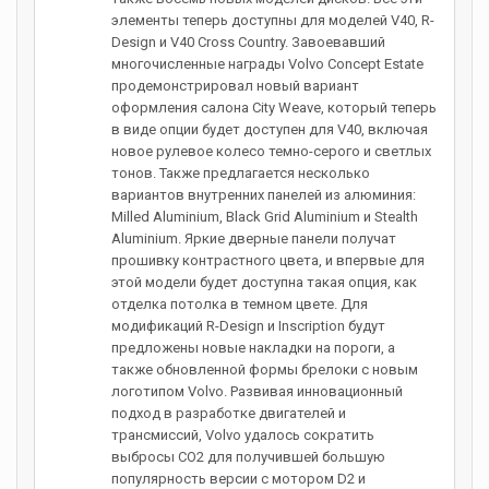
элементы теперь доступны для моделей V40, R-
Design и V40 Cross Country. Завоевавший
многочисленные награды Volvo Concept Estate
продемонстрировал новый вариант
оформления салона City Weave, который теперь
в виде опции будет доступен для V40, включая
новое рулевое колесо темно-серого и светлых
тонов. Также предлагается несколько
вариантов внутренних панелей из алюминия:
Milled Aluminium, Black Grid Aluminium и Stealth
Aluminium. Яркие дверные панели получат
прошивку контрастного цвета, и впервые для
этой модели будет доступна такая опция, как
отделка потолка в темном цвете. Для
модификаций R-Design и Inscription будут
предложены новые накладки на пороги, а
также обновленной формы брелоки с новым
логотипом Volvo. Развивая инновационный
подход в разработке двигателей и
трансмиссий, Volvo удалось сократить
выбросы CO2 для получившей большую
популярность версии с мотором D2 и