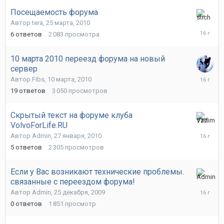
Посещаемость форума
26
Автор
tera
,
25 марта, 2010
марта,
6
ответов
2 083
просмотра
2010
10 марта 2010 переезд форума на новый
сервер
11
Автор
Fibs
,
10 марта, 2010
марта,
19
ответов
3 050
просмотров
2010
Скрытый текст на форуме клуба
VolvoForLife.RU
27
января,
Автор
Admin
,
27 января, 2010
2010
5
ответов
2 305
просмотров
Если у Вас возникают технические проблемы.
связанные с переездом форума!
25
декабря,
Автор
Admin
,
25 декабря, 2009
2009
0
ответов
1 851
просмотр