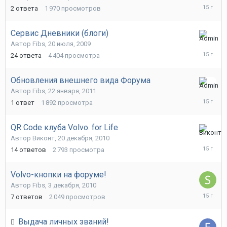
19
2
ответа
1 970
просмотров
марта,
2011
Сервис Дневники (блоги)
4
Автор
Fibs
,
20 июля, 2009
марта,
24
ответа
4 404
просмотра
2011
Обновления внешнего вида Форума
24
Автор
Fibs
,
22 января, 2011
января,
1
ответ
1 892
просмотра
2011
QR Code клуба Volvo. for Life
22
Автор
Виконт
,
20 декабря, 2010
декабря,
14
ответов
2 793
просмотра
2010
Volvo-кнопки на форуме!
Автор
Fibs
,
3 декабря, 2010
7
7
ответов
2 049
просмотров
декабря,
2010
Выдача личных званий!