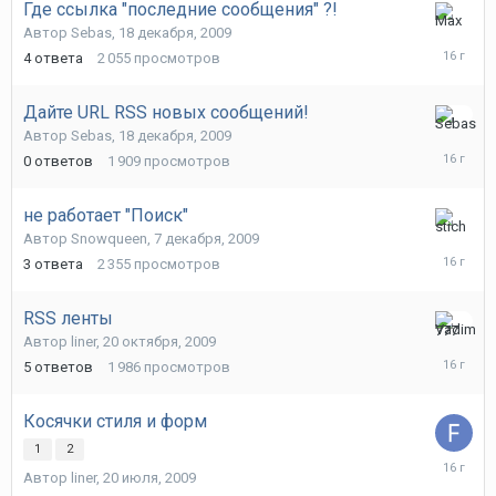
Где cсылка "последние cообщения" ?!
18
Автор
Sebas
,
18 декабря, 2009
декабря,
4
ответа
2 055
просмотров
2009
Дайте URL RSS новых сообщений!
18
Автор
Sebas
,
18 декабря, 2009
декабря,
0
ответов
1 909
просмотров
2009
не работает "Поиск"
7
Автор
Snowqueen
,
7 декабря, 2009
декабря,
3
ответа
2 355
просмотров
2009
RSS ленты
20
Автор
liner
,
20 октября, 2009
октября,
5
ответов
1 986
просмотров
2009
Косячки стиля и форм
1
2
17
Автор
liner
,
20 июля, 2009
октября,