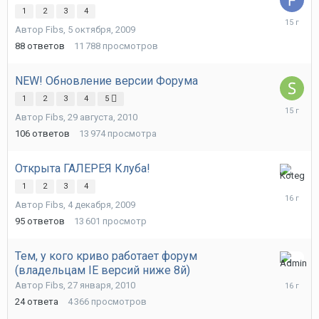
1
2
3
4
2
Автор
Fibs
,
5 октября, 2009
декабря,
2010
88
ответов
11 788
просмотров
NEW! Обновление версии Форума
1
2
3
4
5
1
Автор
Fibs
,
29 августа, 2010
декабря,
2010
106
ответов
13 974
просмотра
Открыта ГАЛЕРЕЯ Клуба!
2
1
2
3
4
июня,
Автор
Fibs
,
4 декабря, 2009
2010
95
ответов
13 601
просмотр
Тем, у кого криво работает форум
(владельцам IE версий ниже 8й)
26
марта,
Автор
Fibs
,
27 января, 2010
2010
24
ответа
4 366
просмотров