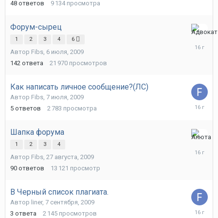
2009
48
ответов
9 134
просмотра
Форум-сырец
25
1
2
3
4
6
сентября
Автор
Fibs
,
6 июля, 2009
2009
142
ответа
21 970
просмотров
Как написать личное сообщение?(ЛС)
Автор
Fibs
,
7 июля, 2009
11
5
ответов
2 783
просмотра
сентября
2009
Шапка форума
9
1
2
3
4
сентября
Автор
Fibs
,
27 августа, 2009
2009
90
ответов
13 121
просмотр
В Черный список плагиата.
Автор
liner
,
7 сентября, 2009
7
3
ответа
2 145
просмотров