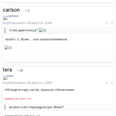
carlson
9
Опубликовано
28 августа, 2009
тоже дамочка.ру?
:wacko: о, боже ... они зааапаланиииили ...
tera
35
Опубликовано
28 августа, 2009
Обождите пару часов, пришлю обновление.
Добавлено:28.8.2009, 13:01
можно я его переадрессую Жене?
первый раз слышу. =)