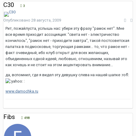
С30
3
Опубликовано
28 августа, 2009
Рит, пожайлуста, услышь нас: убери эту фразу "рамок нет". Мне
все время приходит ассоцияция: "света нет - электричество
кончилось", "рамок нет - приходите завтра", такой постсоветская
палатка в подмосковье, торгующая рамками... то, что рамое нет -
факт очевидный, ибо клуб открыт для всех желающих,
объединенных одной идеей, любовью, отношением, называй это
как хочешь и не стоит на этом акцентировать внимание...
да, вспомнил, где я видел эту девушку слева на нашей шапке :rofl:
:
www.damochka.ru
Fibs
498