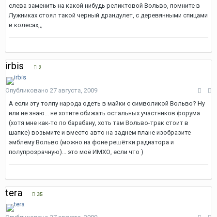
слева заменить на какой нибудь реликтовой Вольво, помните в
Лужниках стоял такой черный драндулет, с деревянными спицами
в колесах,,,
irbis
2
Опубликовано
27 августа, 2009
А если эту толпу народа одеть в майки с символикой Вольво? Ну
или не знаю... не хотите обижать остальных участников форума
(хотя мне как-то по барабану, хоть там Вольво-трак стоит в
шапке) возьмите и вместо авто на заднем плане изобразите
эмблему Вольво (можно на фоне решётки радиатора и
полупрозрачную)... это моё ИМХО, если что )
tera
35