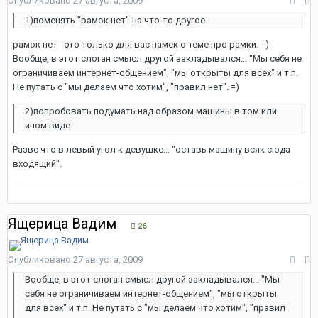
Опубликовано
27 августа, 2009
1)поменять "рамок нет"-на что-то другое
рамок нет - это только для вас намек о теме про рамки. =)
Вообще, в этот слоган смысл другой закладывался... "Мы себя не
ограничиваем интернет-общением", "мы открыты для всех" и т.п.
Не путать с "мы делаем что хотим", "правил нет". =)
2)попробовать подумать над образом машины в том или
ином виде
Разве что в левый угол к девушке... "оставь машину всяк сюда
входящий".
Ящерица Вадим
26
Опубликовано
27 августа, 2009
Вообще, в этот слоган смысл другой закладывался... "Мы
себя не ограничиваем интернет-общением", "мы открыты
для всех" и т.п. Не путать с "мы делаем что хотим", "правил