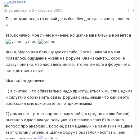
Опубликовано
27 августа, 2009
Так получилось, что целый день был без доступа к инету... зашел
и...
это, конечно, мое личное мнение, но шапка
мне ОЧЕНЬ нравится
:yahoo:
Женя, Марго вам большущее спасибо! С этой шапкой у меня
появилось ощущение жизни на форуме. Она какая-то... короче,
сразу понятно, что нас здесь много, что мы вместе и форум - это
прежде всего люди.
Мысли/предложения:
1) я считаю, что обязательно надо прислушаться к мысли Вадима
и силуэтно обозначить связь форума с машинами - то как он это
изобразил мне кажется вполне приемлемым
2) рамок нет - у всех опрошенных мной (по предложению Вовки)
вызвало однозначную реакцию: а) резануло глаз б) вызвало
вопрос про анархию... короче, размещенный на рамках на машине
этот слоган логичен, в шапке форума оказался некстати... век
живи - век учись