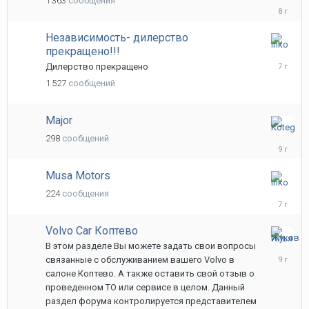
1 363
сообщения
апреля,
2018
Независимость- дилерство
прекращено!!!
27
мая,
Дилерство прекращено
2019
1 527
сообщений
Major
27
298
сообщений
сентября
2016
Musa Motors
27
224
сообщения
мая,
2019
Volvo Car Коптево
18
В этом разделе Вы можете задать свои вопросы
апреля,
связанные с обслуживанием вашего Volvo в
2017
салоне Коптево. А также оставить свой отзыв о
проведенном ТО или сервисе в целом. Данный
раздел форума контролируется представителем