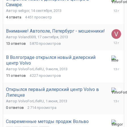
Самаре.
26
октября,
Автор
seligor
,
14 сентября, 2013
2013
4
ответа
4 451
просмотр
Внимание! Автополе, Петербург - мошенники!
Автор
Voland009
,
17 сентября, 2013
18
13
ответов
5 870
просмотров
сентября
2013
В Волгограде открылся новый дилерский
центр Volvo
23
июля,
Автор
VolvoForLifeRU
,
9 июля, 2013
2013
11
ответов
4 227
просмотров
Открылся первый дилерский центр Volvo в
Липецке
1
июня,
Автор
VolvoForLifeRU
,
1 июня, 2013
2013
0
ответов
2 714
просмотра
Современные методы продаж Вольво
13