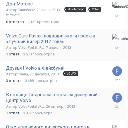
Дон-Моторс
23
Автор
Tanisha92
,
23 июня, 2014
Дон-Моторс
Volvo
июня,
(и ещё 8 )
2014
0
ответов
3 139
просмотров
Volvo Cars Russia подводит итоги проекта
«Лучший дилер 2012 года»
28
февраля
Автор
VolvoForLifeRU
,
7 апреля, 2013
2014
1
ответ
3 530
просмотров
Друзья ! Volvo в Фейсбуке!
Автор
Yliana
,
23 декабря, 2013
VOLVO
24
3
ответа
3 488
просмотров
декабря,
2013
В столице Татарстана открылся дилерский
центр Volvo
28
Автор
VolvoForLifeRU
,
26 октября, 2013
октября,
1
ответ
3 072
просмотра
2013
Открытие нового дилерского центра в