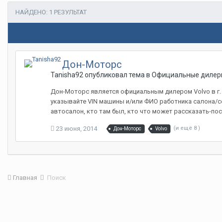
НАЙДЕНО: 1 РЕЗУЛЬТАТ
Дон-Моторс
Tanisha92 опубликовал тема в
Официальные дилер
Дон-Моторс является официальным дилером Volvo в г.
указывайте VIN машины и/или ФИО работника салона/сер
автосалон, кто там был, кто что может рассказать-по
23 июня, 2014
(и ещё 8 )
Дон-Моторс
Volvo
Главная
Поиск