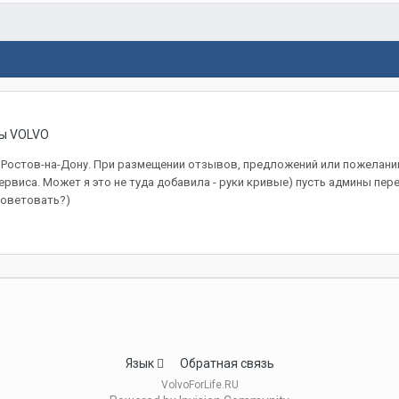
ы VOLVO
 Ростов-на-Дону. При размещении отзывов, предложений или пожеланий
виса. Может я это не туда добавила - руки кривые) пусть админы перен
советовать?)
Язык
Обратная связь
VolvoForLife.RU