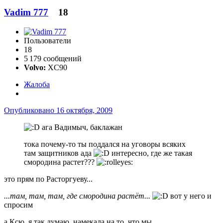
Vadim 777
18
Пользователи
18
5 179 сообщений
Volvo:
XC90
Жалоба
Опубликовано
16 октября, 2009
ага Вадимыч, баклажан
тока почему-то ты поддался на уговоры всяких
там защитников ада
интересно, где же такая
смородина растет???
это прям по Расторгуеву...
...там, там, там, где смородина растёт...
вот у него и
спросим
а Ксю, я так думаю, намекала на то, что мы