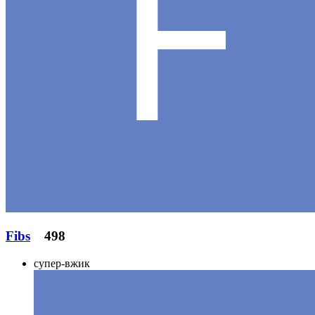
Fibs
498
супер-вжик