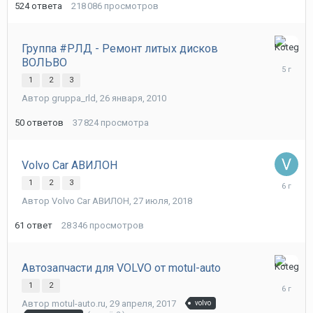
524
ответа
218 086
просмотров
Группа #РЛД - Ремонт литых дисков
17
ВОЛЬВО
июня,
2021
1
2
3
Автор
gruppa_rld
,
26 января, 2010
50
ответов
37 824
просмотра
Volvo Car АВИЛОН
20
1
2
3
февраля
Автор
Volvo Car АВИЛОН
,
27 июля, 2018
2020
61
ответ
28 346
просмотров
Автозапчасти для VOLVO от motul-auto
23
ноября,
1
2
2019
Автор
motul-auto.ru
,
29 апреля, 2017
volvo