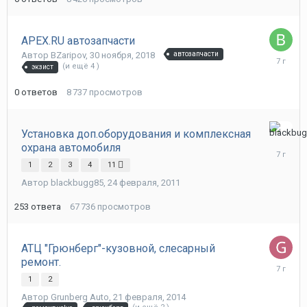
APEX.RU автозапчасти
Автор
BZaripov
,
30 ноября, 2018
автозапчасти
30
(и ещё 4 )
экзист
ноября,
2018
0
ответов
8 737
просмотров
Установка доп.оборудования и комплексная
4
охрана автомобиля
ноября,
2018
1
2
3
4
11
Автор
blackbugg85
,
24 февраля, 2011
253
ответа
67 736
просмотров
АТЦ "Грюнберг"-кузовной, слесарный
ремонт.
15
октября,
1
2
2018
Автор
Grunberg Auto
,
21 февраля, 2014