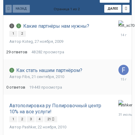
НАЗАД
ДАЛЕЕ
Страница 1 из 2
Какие партнёры нам нужны?
16
января,
1
2
2012
Автор
Koteg
,
27 ноября, 2009
29
ответов
48 282
просмотра
Как стать нашим партнёром?
Автор
Fibs
,
21 сентября, 2010
21
сентября
0
ответов
19 443
просмотра
2010
Автополировка ру Полировочный центр
31
10% на все услуги!
июля
1
2
3
4
21
Автор
Pashker
,
22 ноября, 2010