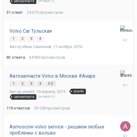
(и ещё 2 )
автозапчасти
31
ответ
24 375
просмотров
Volvo Car Тульская
16
октября,
1
2
3
4
2019
Автор
Иван Савельев
,
11 ноября, 2016
82
ответа
34 930
просмотров
Автозапчасти Volvo в Москве #Анарх
5
октября,
1
2
3
4
5
2019
Автор
anarkh
,
14 апреля, 2013
anarkh
(и ещё 6 )
автозапчасти
119
ответов
39 128
просмотров
Asmoscow volvo service - решаем любые
проблемы с вольво
26