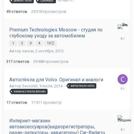
(и ещё 2 )
ремонт volvo
грюнберг
49
ответов
29 318
просмотров
Premium Technologies Moscow - студия по
28
глубокому уходу за автомобилем
апреля,
2018
1
2
3
4
13
Автор
sancar
,
2 октября, 2012
317
ответов
39 488
просмотров
Автостёкла для Volvo. Оригинал и аналоги
Автор
Sevovish
,
9 июля, 2014
автостекло volvo
9
замена стекла вольво
апреля,
2018
17
ответов
17 411
просмотр
Интернет-магазин
30
автоаксессуаров(видеорегистраторы,
октября,
радар-детекторы, навигаторы) Car-Radar.ru
2017