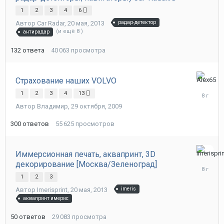
1
2
3
4
6
Автор
Car Radar
,
20 мая, 2013
радар-детектор
(и ещё 8 )
антирадар
132
ответа
40 063
просмотра
Страхование наших VOLVO
13
сентября
1
2
3
4
13
2017
Автор
Владимир
,
29 октября, 2009
300
ответов
55 625
просмотров
Иммерсионная печать, аквапринт, 3D
7
декорирование [Москва/Зеленоград]
сентября
2017
1
2
3
Автор
Imerisprint
,
20 мая, 2013
imeris
аквапринт имерис
50
ответов
29 083
просмотра