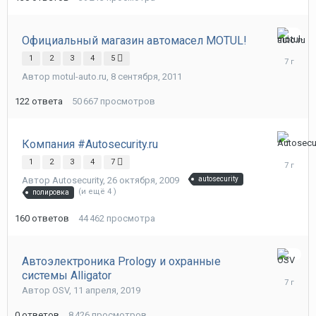
Официальный магазин автомасел MOTUL!
12
1
2
3
4
5
июля,
2019
Автор
motul-auto.ru
,
8 сентября, 2011
122
ответа
50 667
просмотров
Компания #Autosecurity.ru
27
мая,
1
2
3
4
7
2019
Автор
Autosecurity
,
26 октября, 2009
autosecurity
(и ещё 4 )
полировка
160
ответов
44 462
просмотра
Автоэлектроника Prology и охранные
11
системы Alligator
апреля,
Автор
OSV
,
11 апреля, 2019
2019
0
ответов
8 426
просмотров