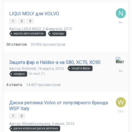
LIQUI MOLY для VOLVO
24
1
2
3
июля,
Автор
LIQUI MOLY
,
2 февраля, 2015
2017
масла авто косметик
присадк
50
ответов
30 936
просмотров
Защита фар и Haldex-а на S80, XC70, XC90
18
Автор
Rotmistr
,
16 марта, 2014
защита фары
ноября,
(и ещё 2 )
халдекс
2016
4
ответа
14 437
просмотров
Диски реплика Volvo от популярного бренда
WSP Italy
13
июля,
1
2
2015
Автор
Wheelscompany
,
3 июня, 2013
диски колесные диски реплика