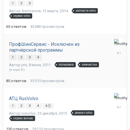
сентября
1
2
3
2019
Автор
Asmoscow
,
12 марта, 2014
запчасти volvo
сервис volvo
65
ответов
45 680
просмотров
ПрофШинСервис - Исключен из
8
партнёрской программы
августа,
2019
1
2
3
4
Автор
pts
,
8 июня, 2011
полировка
химчистка
(и ещё 8 )
85
ответов
35 515
просмотров
АТЦ RusVolvo
8
августа,
1
2
3
4
6
2019
Автор
rusvolvo
,
25 декабря, 2015
ремонт volvo
сервис вольво
130
ответов
39 213
просмотра