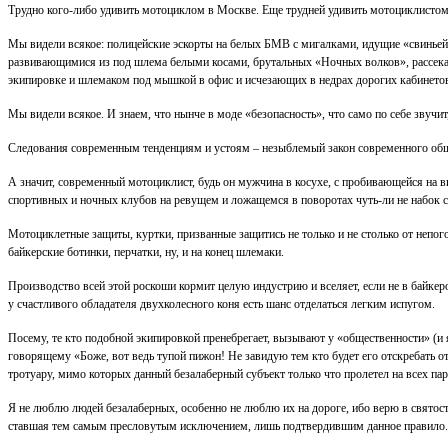
Трудно кого-либо удивить мотоциклом в Москве. Еще трудней удивить мотоциклистом
Мы видели всякое: полицейские эскорты на белых БМВ с мигалками, идущие «свиньей»
развивающимися из под шлема белыми косами, брутальных «Ночных волков», рассека
экипировке и шлемаком под мышкой в офис и исчезающих в недрах дорогих кабинетов
Мы видели всякое. И знаем, что нынче в моде «безопасность», что само по себе звучи
Следования современным тенденциям и устоям – незыблемый закон современного общ
А значит, современный мотоциклист, будь он мужчина в косухе, с пробивающейся на
спортивных и ночных клубов на ревущем и ложащемся в поворотах чуть-ли не набок сп
Мотоциклетные защиты, куртки, призванные защитись не только и не столько от непог
байкерские ботинки, перчатки, ну, и на конец шлемаки.
Производство всей этой роскоши кормит целую индустрию и вселяет, если не в байкер
у счастливого обладателя двухколесного коня есть шанс отделаться легким испугом.
Посему, те кто подобной экипировкой пренебрегает, вызывают у «общественности» (и 
говорящему «Боже, вот ведь тупой пижон! Не завидую тем кто будет его отскребать 
тротуару, мимо которых данный безалаберный субъект только что пролетел на всех пар
Я не люблю людей безалаберных, особенно не люблю их на дороге, ибо верю в святост
ставшая тем самым пресловутым исключением, лишь подтвердившим данное правило.