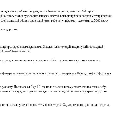
егающую их стройные фигуры, как лайковая перчатка, девушек-байкерш с
я» бизнесменов и руководителей всех мастей, врывающихся в полной мотоциклетной
м свой лощеный образ, говорящий «моя рабочая униформа – костюмы за 5000 евро».
ашим дорогам.
олнце хромированными деталями Харлее, или молодой, подтянутый завсегдатай
ой самой безопасности.
и руки, кожаные штаны, сделанные с той же целью, что и куртки, сапоги или
 эфемерную надежду на то, что «в случае чего, не приведи Господи, тьфу-тьфу-тьфу»
разному. По шкале от 0 до 10, где ноль = молчаливому закатыванию глаз к небу,
исленного в слух, как правило соседям по машине, общественному транспорту или
, не вызывала у меня положительного интереса. Однако сегодня произошла встреча,