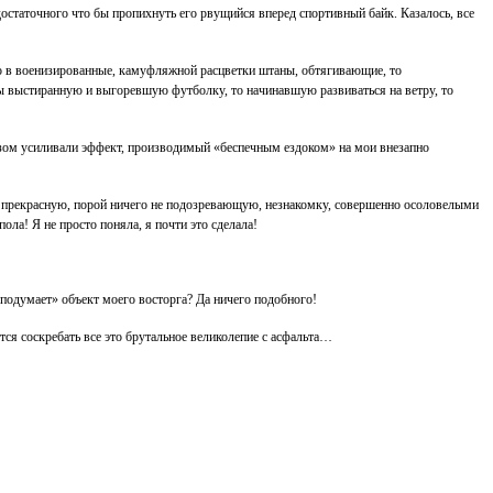
остаточного что бы пропихнуть его рвущийся вперед спортивный байк. Казалось, все
го в военизированные, камуфляжной расцветки штаны, обтягивающие, то
ы выстиранную и выгоревшую футболку, то начинавшую развиваться на ветру, то
азом усиливали эффект, производимый «беспечным ездоком» на мои внезапно
я прекрасную, порой ничего не подозревающую, незнакомку, совершенно осоловелыми
ла! Я не просто поняла, я почти это сделала!
 подумает» объект моего восторга? Да ничего подобного!
тся соскребать все это брутальное великолепие с асфальта…