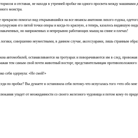
тормозя и отставая, не находя в утренней пробке ни одного просвета между машинами д
зного монстра.
не прекрасно помогал вид открывавшийся на все нюансы анатомии лихого ездока, одето
лукружия его пятой точки опоры и когда-то красную, а теперь, казалось видавшую вид
накаченных, но напряженных и непрерывно работающих мышц на спине и плечах!
я логики, совершенно неуместными, в данном случае, аксессуарами, лишь странным обр
кна автомобилей, останавливаются на тротуарах и поворачиваются им в след, провожа
ражая тем самым свой почти животный восторг, представительницам противоположного по
зко себя одернула: «Не смей!»
седи по пробке? Вы думаете я остановила себя потому-что испугалась того «что обо мне
люлюкания упадет от неожиданности со своего железного чудовища и потом кому-то приде