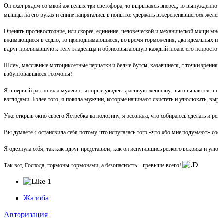
Он ехал рядом со мной аж целых три светофора, то вырываясь вперед, то вынужденно 
мышцы на его руках и спине напрягались в попытке удержать взъерепенившегося желе
Оценить противостояние, или скорее, единение, человеческой и механической мощи м
вжимающиеся в седло, то приподнимающиеся, во время торможения, два идеальных по
вдруг прилипавшую к телу владельца и обрисовывающую каждый нюанс его непросто 
Шлем, массивные мотоциклетные перчатки и белые бутсы, казавшиеся, с точки зрени
взбунтовавшиеся гормоны!
Я в первый раз поняла мужчин, которые увидев красивую женщину, высовываются в о
взглядами. Более того, я поняла мужчин, которые начинают свистеть и улюлюкать, вы
Уже открыв окно своего Ястребка на половину, я осознала, что собираюсь сделать и ре
Вы думаете я остановила себя потому-что испугалась того «что обо мне подумают» со
Я одернула себя, так как вдруг представила, как он испугавшись резкого вскрика и у
Так вот, Господа, гормоны-гормонами, а безопасность – превыше всего!
1
Жалоба
Авторизация