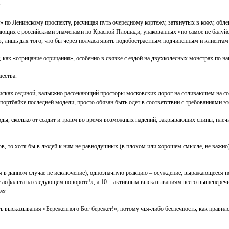
.
 по Ленинскому проспекту, расчищая путь очередному кортежу, затянутых в кожу, обл
ющих с российскими знаменами по Красной Площади, упакованных «по самое не балуйс
, лишь для того, что бы через полчаса явить подобострастным подчиненным и клиента
т, как «отрицание отрицания», особенно в связке с ездой на двухколесных монстрах по н
ества.
 висках сединой, вальяжно рассекающий просторы московских дорог на отливающем на с
ортбайке последней модели, просто обязан быть одет в соответствии с требованиями эт
оды, сколько от ссадит и травм во время возможных падений, закрывающих спины, плечи 
ов, то хотя бы в людей к ним не равнодушных (в плохом или хорошем смысле, не важно)
я в данном случае не исключение), однозначную реакцию – осуждение, выражающееся по 
от асфальта на следующем повороте!», а 10 = активным высказываниям всего вышепереч
ах.
ь высказывания «Береженного Бог бережет!», потому чья-либо беспечность, как правило