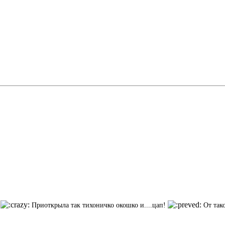
а
Приоткрыла так тихоничко окошко и....цап!
От так