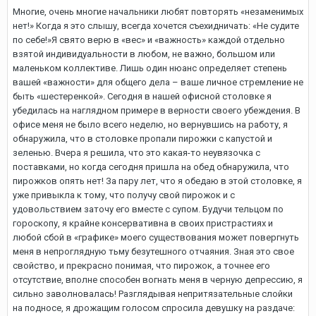
Многие, очень многие начальники любят повторять «незаменимых
нет!» Когда я это слышу, всегда хочется съехидничать: «Не судите
по себе!»Я свято верю в «вес» и «важность» каждой отдельно
взятой индивидуальности в любом, не важно, большом или
маленьком коллективе. Лишь один нюанс определяет степень
вашей «важности» для общего дела – ваше личное стремление не
быть «шестеренкой». Сегодня в нашей офисной столовке я
убедилась на наглядном примере в верности своего убеждения. В
офисе меня не было всего неделю, но вернувшись на работу, я
обнаружила, что в столовке пропали пирожки с капустой и
зеленью. Вчера я решила, что это какая-то неувязочка с
поставками, но когда сегодня пришла на обед обнаружила, что
пирожков опять нет! За пару лет, что я обедаю в этой столовке, я
уже привыкла к тому, что получу свой пирожок и с
удовольствием заточу его вместе с супом. Будучи тельцом по
гороскопу, я крайне консервативна в своих пристрастиях и
любой сбой в «графике» моего существования может повергнуть
меня в непроглядную тьму безутешного отчаяния. Зная это свое
свойство, и прекрасно понимая, что пирожок, а точнее его
отсутствие, вполне способен вогнать меня в черную депрессию, я
сильно заволновалась! Разглядывая непритязательные слойки
на подносе, я дрожащим голосом спросила девушку на раздаче: