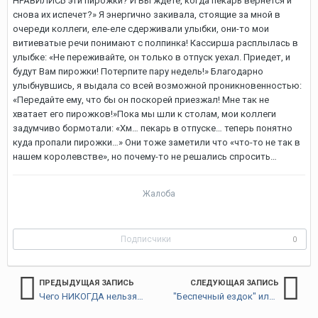
НРАВИЛИСЬ эти пирожки? И Вы ждете, когда пекарь вернется и
снова их испечет?» Я энергично закивала, стоящие за мной в
очереди коллеги, еле-еле сдерживали улыбки, они-то мои
витиеватые речи понимают с полпинка! Кассирша расплылась в
улыбке: «Не переживайте, он только в отпуск уехал. Приедет, и
будут Вам пирожки! Потерпите пару недель!» Благодарно
улыбнувшись, я выдала со всей возможной проникновенностью:
«Передайте ему, что бы он поскорей приезжал! Мне так не
хватает его пирожков!»Пока мы шли к столам, мои коллеги
задумчиво бормотали: «Хм… пекарь в отпуске… теперь понятно
куда пропали пирожки…» Они тоже заметили что «что-то не так в
нашем королевстве», но почему-то не решались спросить…
Жалоба
Подписчики
0
ПРЕДЫДУЩАЯ ЗАПИСЬ
СЛЕДУЮЩАЯ ЗАПИСЬ
Чего НИКОГДА нельзя говорить женщине…
"Беспечный ездок" или "Безопасность превыше всего!"