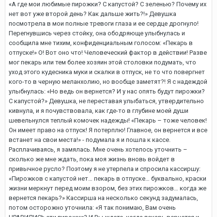
«А где мои любимые пирожки? С капустой? С зеленью? Почему их
нет вот уже второй день? Как дальше жить?!» Девушка
посмотрела в мои полные тревоги глаза и ее сердце дрогнуло!
Перегнувшись через стойку, она ободряюще улыбнулась и
сообщила мне тихим, конфиденциальным голосом: «Пекарь в
отпуске!» О! Вот оно что! Человеческий фактор в действии! Разве
мог пекарь или тем более хозяин этой столовки подумать, что
уход этого кудесника муки и скалки в отпуск, не то что повергнет
кого-то в черную меланхолию, но вообще заметят?! Я с надеждой
улыбнулась: «Но ведь он вернется? И у нас опять будут пирожки?
С капустой?» Девушка, не переставая улыбаться, утвердительно
кивнула, и я почувствовала, как где-то в глубине моей души
шевельнулся теплый комочек надежды! «Пекарь – тоже человек!
Он имеет право на отпуск! Я потерплю! Главное, он вернется и все
встанет на свои места!» - подумала я и пошла к кассе.
Расплачиваясь, я замялась. Мне очень хотелось уточнить –
сколько же мне ждать, пока моя жизнь вновь войдет в
привычное русло? Поэтому я не утерпела и спросила кассиршу:
«Пирожков с капустой нет… пекарь в отпуске… буквально, краски
жизни меркнут перед моим взором, без этих пирожков… когда же
вернется пекарь?» Кассирша на несколько секунд задумалась,
потом осторожно уточнила: «Я так понимаю, Вам очень