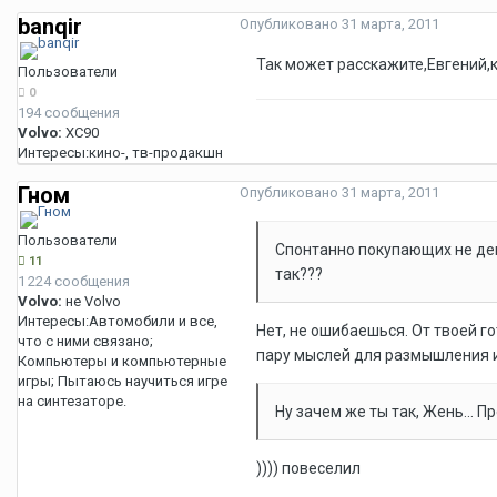
banqir
Опубликовано
31 марта, 2011
Так может расскажите,Евгений,
Пользователи
0
194 сообщения
Volvo:
XC90
Интересы:
кино-, тв-продакшн
Гном
Опубликовано
31 марта, 2011
Пользователи
Спонтанно покупающих не де
11
так???
1 224 сообщения
Volvo:
не Volvo
Интересы:
Автомобили и все,
Нет, не ошибаешься. От твоей г
что с ними связано;
пару мыслей для размышления и 
Компьютеры и компьютерные
игры; Пытаюсь научиться игре
на синтезаторе.
Ну зачем же ты так, Жень... Пр
)))) повеселил