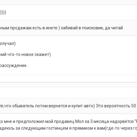
)))
вным продажам есть в инете ) забивай в поисковик, да читай
получал)
ий что-то новое скажет)
 рассуждение.
,что обыватель потом вернется и купит авто) Это вероятность 50 
о мне и предположил мой продавец.Мол за 3 месяца надорвётся ''Г
надеюсь за следующим гостинцем я прямиком к вам(где-то через г