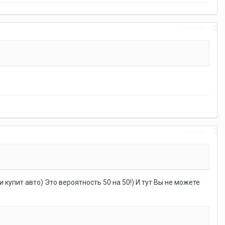
Жалоба
Жалоба
купит авто) Это вероятность 50 на 50!) И тут Вы не можете