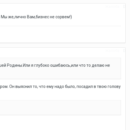
Жалоба
 Мы же,лично Вам,бизнес не сорвем!)
Жалоба
й Родины.Или я глубоко ошибаюсь,или что то делаю не
ром. Он выяснил то, что ему надо было, посадил в твою голову