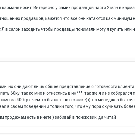
в кармане носит. Интересно у самих продавцов часто 2 млн в карма
отношению продавцов, кажется что все они катаются как минимум на
Л в салон заходить чтобы продавцы понимали могу я купить или 
ми, но они дают лишь общее представление о готовности клиента на
упать 60ку. так ко мне и отнеслись в ин***. так же я и не собиралс
кламы за 400тр с чем-то бывает. но в сказке))). но менеджер был 
ал в своем поведении и толики того, что ему пора окучивать боле
ым продажам есть в инете ) забивай в поисковик, да читай