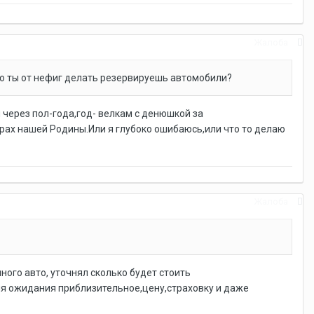
Жалоба
сто ты от нефиг делать резервируешь автомобили?
 через пол-года,год- велкам с денюшкой за
ах нашей Родины.Или я глубоко ошибаюсь,или что то делаю
Жалоба
нного авто, уточнял сколько будет стоить
мя ожидания приблизительное,цену,страховку и даже