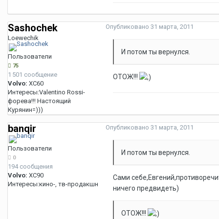
Sashochek
Опубликовано
31 марта, 2011
Loewechik
И потом ты вернулся.
Пользователи
75
1 501 сообщение
ОТОЖ!!!
Volvo:
XC60
Интересы:
Valentino Rossi-
форева!!! Настоящий
Курянин=)))
banqir
Опубликовано
31 марта, 2011
Пользователи
И потом ты вернулся.
0
194 сообщения
Volvo:
XC90
Сами себе,Евгений,противоречит
Интересы:
кино-, тв-продакшн
ничего предвидеть)
ОТОЖ!!!