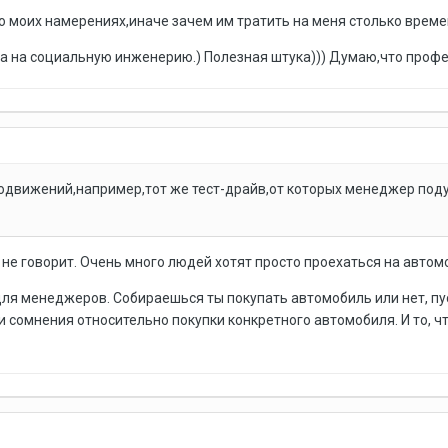
о моих намерениях,иначе зачем им тратить на меня столько време
два на социальную инженерию.) Полезная штука))) Думаю,что про
лодвижений,например,тот же тест-драйв,от которых менеджер под
 не говорит. Очень много людей хотят просто проехаться на автомо
 для менеджеров. Собираешься ты покупать автомобиль или нет, пу
и сомнения относительно покупки конкретного автомобиля. И то, ч