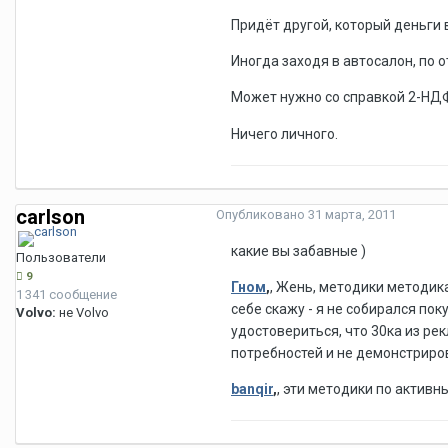
Придёт другой, который деньги 
Иногда заходя в автосалон, по 
Может нужно со справкой 2-НДФ
Ничего личного.
carlson
Опубликовано
31 марта, 2011
какие вы забавные )
Пользователи
9
Гном
,
, Жень, методики методика
1 341 сообщение
себе скажу - я не собирался пок
Volvo:
не Volvo
удостовериться, что 30ка из ре
потребностей и не демонстриров
banqir
,
, эти методики по активн