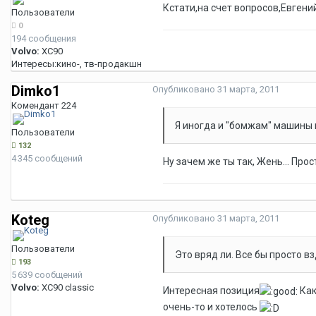
Кстати,на счет вопросов,Евгений
Пользователи
0
194 сообщения
Volvo:
XC90
Интересы:
кино-, тв-продакшн
Dimko1
Опубликовано
31 марта, 2011
Комендант 224
Я иногда и "бомжам" машины 
Пользователи
132
4 345 сообщений
Ну зачем же ты так, Жень... Прост
Koteg
Опубликовано
31 марта, 2011
Пользователи
Это вряд ли. Все бы просто в
193
5 639 сообщений
Volvo:
XC90 classic
Интересная позиция
Как
очень-то и хотелось