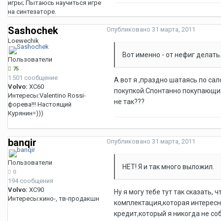
игры; Пытаюсь научиться игре
на синтезаторе.
Sashochek
Опубликовано
31 марта, 2011
Loewechik
Вот именно - от нефиг делат
Пользователи
75
1 501 сообщение
А вот я ,праздно шатаясь по са
Volvo:
XC60
покупкой.Спонтанно покупающих
Интересы:
Valentino Rossi-
не так???
форева!!! Настоящий
Курянин=)))
banqir
Опубликовано
31 марта, 2011
Пользователи
НЕТ! Я и так много выложил.
0
194 сообщения
Volvo:
XC90
Ну я могу тебе тут так сказать,
Интересы:
кино-, тв-продакшн
комплектация,которая интересн
кредит,который я никогда не со