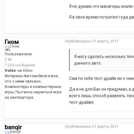
Я не думаю,что манагеры знали 
Я в свое время потратил года 
Гном
Опубликовано
31 марта, 2011
Пользователи
Я могу сделать несколько те
11
данного авто.
1 224 сообщения
Volvo:
не Volvo
Интересы:
Автомобили и все,
Сам по себе тест-драйв ни о чем
что с ними связано;
Компьютеры и компьютерные
Да и не для Вас он придуман, а
игры; Пытаюсь научиться игре
всего лишь способ развеять тво
на синтезаторе.
тест-драйве.
banqir
Опубликовано
31 марта, 2011