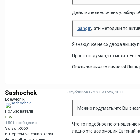
Действительно,очень улыбнуло!)
banqir
,
, эти методики по акти
Я знаю,я же не со двора вышку 
Просто подумал,что может Евген
Опять же,ничего личного! Лишь
Sashochek
Опубликовано
31 марта, 2011
Loewechik
Можно подумать,что Вы знаете
Пользователи
75
1 501 сообщение
Что то подобное по отношению к
Volvo:
XC60
ладно это всё эмоции.Евгений,
Интересы:
Valentino Rossi-
форева!!! Настоящий