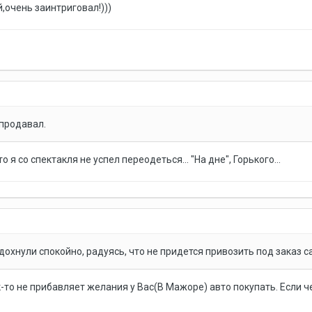
,очень заинтриговал!)))
продавал.
о я со спектакля не успел переодеться... "На дне", Горького...
здохнули спокойно, радуясь, что не придется привозить под заказ
-то не прибавляет желания у Вас(В Мажоре) авто покупать. Если ч