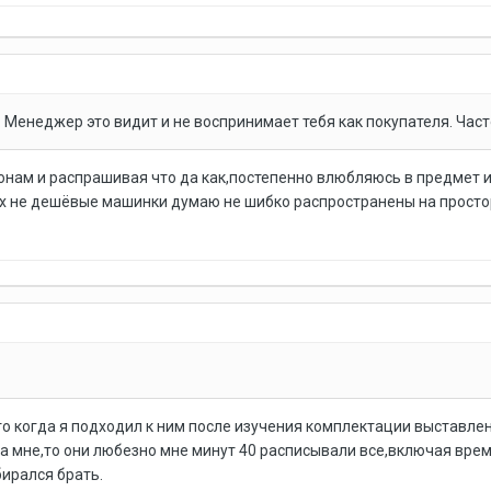
ь. Менеджер это видит и не воспринимает тебя как покупателя. Ча
лонам и распрашивая что да как,постепенно влюбляюсь в предмет и
 не дешёвые машинки думаю не шибко распространены на простор
 что когда я подходил к ним после изучения комплектации выставле
а мне,то они любезно мне минут 40 расписывали все,включая вре
бирался брать.