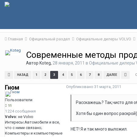
Главная
Официальный раздел
Официальные дилеры VOLVO
Современные методы про
Автор
Koteg
,
28 января, 2011
в
Официальные дилеры 
1
2
3
4
5
6
7
8
НАЗАД
ДАЛЕЕ
Гном
Опубликовано
31 марта, 2011
Пользователи
Расскажешь? Так,чисто для об
11
1 224 сообщения
Хотя бы один вопрос раскрой
Volvo:
не Volvo
Интересы:
Автомобили и все,
что с ними связано;
НЕТ! Я и так много выложил.
Компьютеры и компьютерные