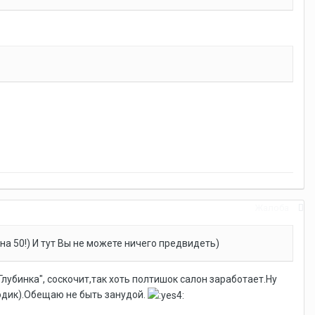
Жалоба
на 50!) И тут Вы не можете ничего предвидеть)
лубинка", соскочит,так хоть полтишок салон заработает.Ну
одик).Обещаю не быть занудой.