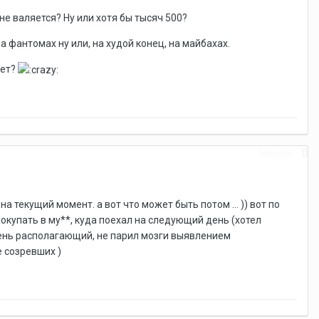
не валяется? Ну или хотя бы тысяч 500?
 фантомах ну или, на худой конец, на майбахах.
нет?
Жалоба
 текущий момент. а вот что может быть потом ... )) вот по
я покупать в му**, куда поехал на следующий день (хотел
очень располагающий, не парил мозги выявлением
е созревших )