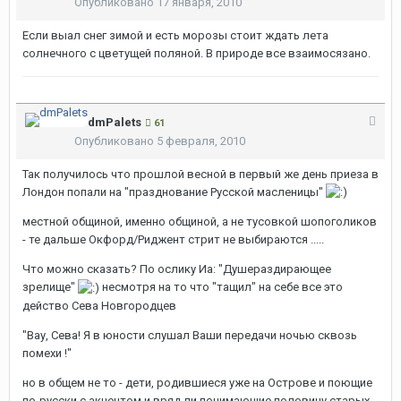
Опубликовано
17 января, 2010
Если выал снег зимой и есть морозы стоит ждать лета
солнечного с цветущей поляной. В природе все взаимосязано.
dmPalets
61
Опубликовано
5 февраля, 2010
Так получилось что прошлой весной в первый же день приеза в
Лондон попали на "празднование Русской масленицы"
местной общиной, именно общиной, а не тусовкой шопоголиков
- те дальше Окфорд/Риджент стрит не выбираются .....
Что можно сказать? По ослику Иа: "Душераздирающее
зрелище"
несмотря на то что "тащил" на себе все это
действо Сева Новгородцев
"Вау, Сева! Я в юности слушал Ваши передачи ночью сквозь
помехи !"
но в общем не то - дети, родившиеся уже на Острове и поющие
по-русски с акцентом и вряд ли понимающие половину старых