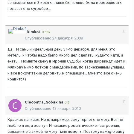
запаковаться в 3 кофты, лишь бы только была возможность
полазать по сугробам...
Dimko1
132
Опубликовано
24 декабря, 2009
Да... И самый идеальный день 31-го декабря, для меня, это
метель, и чтобы надо было много дел сделать, куда-то идти, и
ехать... Помните сцену в Иронии Судьбы, когда Ширвиндт идет к
Мягкову мимо лотков с мандаринами, по заснеженным улицам,
и все вокруг такие деловитые, спешащие... Мне это все очень
нравится)
Cleopatra_Sobakina
3
Опубликовано
13 января, 2010
Красиво написал. Но я, например, зиму терпеть не могу. Вот не
люблю я ее, и все тут. И никакие романтические настроения,
связанные с зимой не могут мне помочь. Поэтому каждую зиму