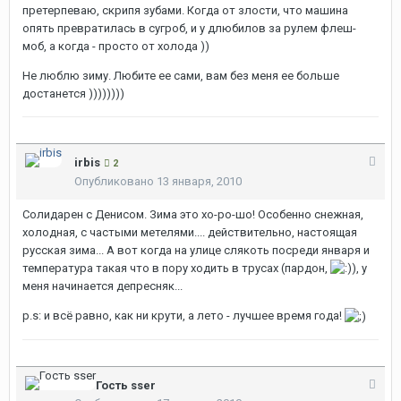
претерпеваю, скрипя зубами. Когда от злости, что машина
опять превратилась в сугроб, и у длюбилов за рулем флеш-
моб, а когда - просто от холода ))
Не люблю зиму. Любите ее сами, вам без меня ее больше
достанется ))))))))
irbis
2
Опубликовано
13 января, 2010
Солидарен с Денисом. Зима это хо-ро-шо! Особенно снежная,
холодная, с частыми метелями.... действительно, настоящая
русская зима... А вот когда на улице слякоть посреди января и
температура такая что в пору ходить в трусах (пардон,
), у
меня начинается депресняк...
p.s: и всё равно, как ни крути, а лето - лучшее время года!
Гость sser