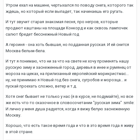
Утром ехал на машине, чертыхался по поводу снега, которого так
ждешь, но который если выпадет, так начинаешь его ругать.
И тут звучит старая знакомая песня, про негров, которые
продают каштаны на площади Конкорд и как сквозь лампочек
салют бредет бесснежный Новый год
А героиня - она хоть бывшая, но подданная русская. И ей снится
Москва белым-бела.
И тут я понимаю, что ни за что на свете не хочу променять нашу
русскую зиму и заснеженный город, деревья в инее и румянец от
мороза на щеках, на прилизанный европейский мэрикристмас...
ну, не принимаю я Новый год без снега, сугробов и морозца... и
пускай проехать сложно, ветер и т.д.
Хотя снег бывает не только у нас (я в курсе, не подумайте), но все
же есть что-то сказочное в словосочетании "русская зима" :smile:
И лично у меня душа радуется, когда я вижу белую заснеженную
Москву.
Хорошо, что есть такое время года и что в это время года я живу
в этой стране.