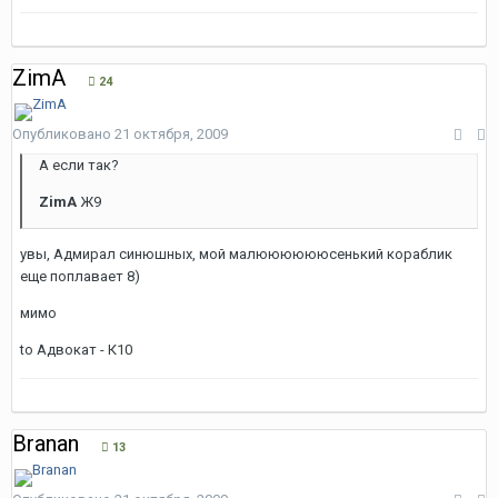
ZimA
24
Опубликовано
21 октября, 2009
А если так?
ZimA
Ж9
увы, Адмирал синюшных, мой малююююююсенький кораблик
еще поплавает 8)
мимо
to Адвокат - К10
Branan
13