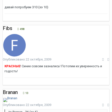
давай попробуем З10 (зэ 10)
Fibs
498
Опубликовано
22 октября, 2009
КРАСНЫЕ
! Синие совсем зазнались! Потопим их уверенность и
годость!
Branan
13
Опубликовано
22 октября, 2009
to Branan - З6 (зэ 6)