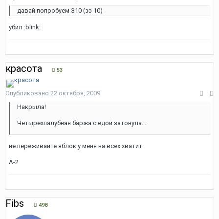
давай попробуем З10 (зэ 10)
убил :blink:
красота
53
Опубликовано
22 октября, 2009
Накрыла!
Четырехпалубная баржа с едой затонула...
не переживайте яблок у меня на всех хватит
А-2
Fibs
498