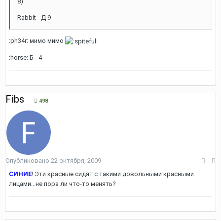
8)
Rabbit - Д 9
:ph34r: мимо мимо
:horse: Б - 4
Fibs
498
Опубликовано
22 октября, 2009
СИНИЕ
! Эти красные сидят с такими довольными красными
лицами...не пора ли что-то менять?