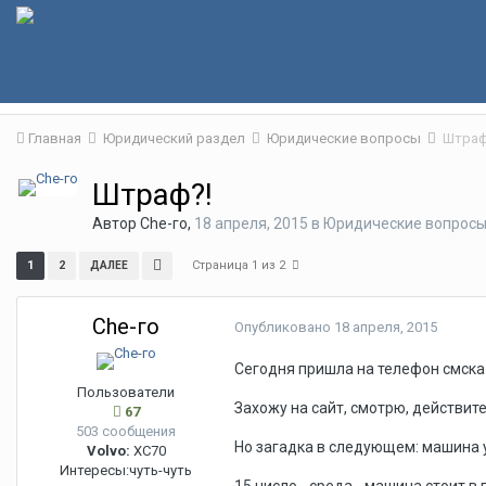
Главная
Юридический раздел
Юридические вопросы
Штраф
Штраф?!
Автор
Che-го
,
18 апреля, 2015
в
Юридические вопрос
Страница 1 из 2
1
2
ДАЛЕЕ
Che-го
Опубликовано
18 апреля, 2015
Сегодня пришла на телефон смска 
Пользователи
Захожу на сайт, смотрю, действител
67
503 сообщения
Но загадка в следующем: машина у
Volvo:
XC70
Интересы:
чуть-чуть