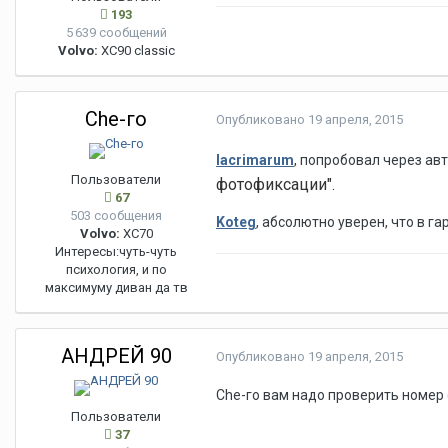
193
5 639 сообщений
Volvo:
XC90 classic
Che-го
Опубликовано
19 апреля, 2015
lacrimarum
, попробовал через авт
Пользователи
фотофиксации".
67
503 сообщения
Koteg
, абсолютно уверен, что в г
Volvo:
XC70
Интересы:
чуть-чуть
психология, и по
максимуму диван да тв
АНДРЕЙ 90
Опубликовано
19 апреля, 2015
Che-го вам надо проверить номер 
Пользователи
37