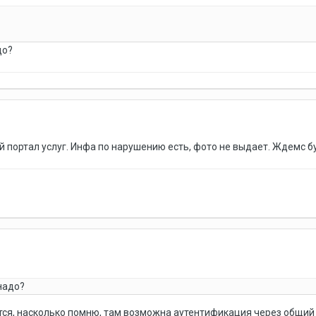
до?
й портал услуг. Инфа по нарушению есть, фото не выдает. Ждемс б
надо?
тся, насколько помню, там возможна аутентификация через общий 