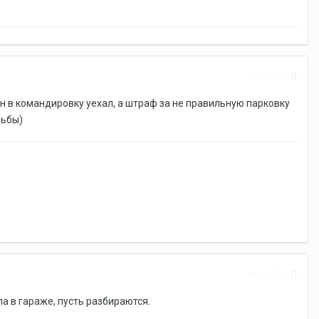
Жалоба
н в командировку уехал, а штраф за не правильную парковку
дьбы)
Жалоба
 в гараже, пусть разбираются.