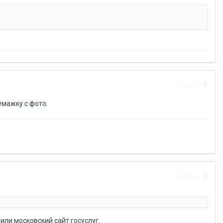
Жалоба
умажку с фото.
Жалоба
или московский сайт госуслуг.