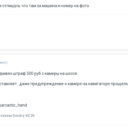
 отпишусь что там за машина и номер на фото.
ено)
привез штраф 500 руб с камеры на шоссе.
ставляет...даже предупреждение о камере на навигаторе прощел
телем Dmitry XC70