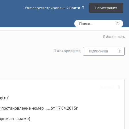
Регистрация
Уже зарегистрированы? Войти
Активность
Авторизация
Подписчики
2
Жалоба
i.ru"
остановление номер ...... от 17.04.2015г.
время в гараже).