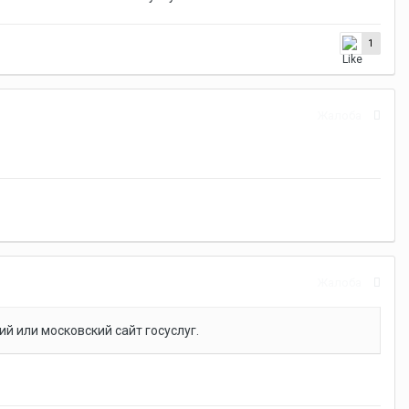
1
Жалоба
Жалоба
й или московский сайт госуслуг.