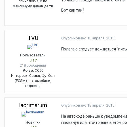
15 число - среда - машина стоит в
психология, и по
максимуму диван да тв
Вот как так?
TVU
Опубликовано
18 апреля, 2015
Полагаю следует дождаться "письм
Пользователи
17
218 сообщений
Volvo:
XC90
Интересы:
Семья, Футбол
(FCSM), автомобили,
гаджеты
lacrimarum
Опубликовано
18 апреля, 2015
На автокоде раньше к уведомлени
Новички
глюканул или что-то еще в этом ро