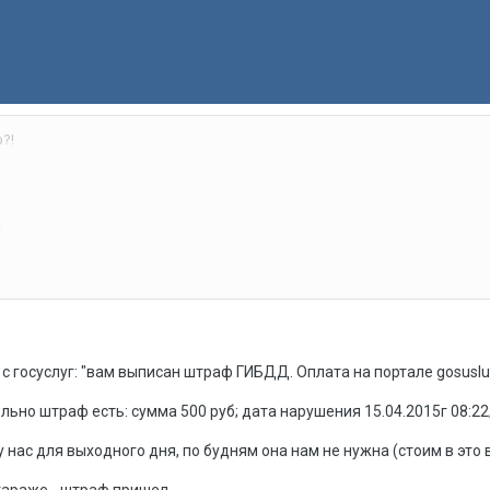
?!
ы
с госуслуг: "вам выписан штраф ГИБДД. Оплата на портале gosuslug
ьно штраф есть: сумма 500 руб; дата нарушения 15.04.2015г 08:22; п
 нас для выходного дня, по будням она нам не нужна (стоим в это 