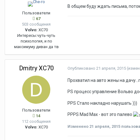
В общем буду ждать письма, потом
Пользователи
67
503 сообщения
Volvo:
XC70
Интересы:
чуть-чуть
психология, и по
максимуму диван да тв
Dmitry XC70
Опубликовано
21 апреля, 2015
(измен
Прохватил на авто жены на дачу...
PS процесс управление Вольво до
PPS Стало накладно нарушать )))
Пользователи
PPPS Mad Max - вот это палево
14
112 сообщения
Изменено
21 апреля, 2015
пользова
Volvo:
XC70