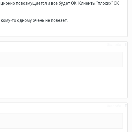
диционно повозмущается и все будет ОК. Клиенты "плохих" СК
 кому-то одному очень не повезет.
Жалоба
Жалоба