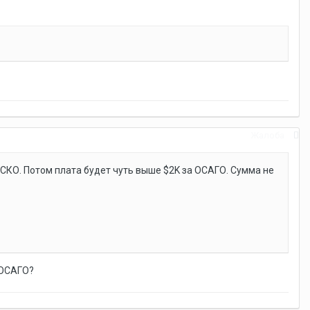
Жалоба
АСКО. Потом плата будет чуть выше $2K за ОСАГО. Сумма не
 ОСАГО?