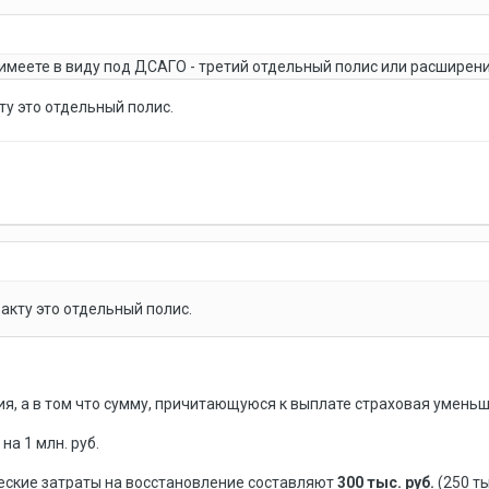
 имеете в виду под ДСАГО - третий отдельный полис или расшире
у это отдельный полис.
акту это отдельный полис.
я, а в том что сумму, причитающуюся к выплате страховая уменьш
а 1 млн. руб.
еские затраты на восстановление составляют
300 тыс. руб.
(250 тыс