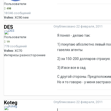
Пользователи
498
18 046 сообщений
Volvo:
XC90 new
DES
Опубликовано
22 февраля, 2011
Я понял - делаю так:
Пользователи
19
1) покупаю абсолютно левый пол
778 сообщений
газелях агенты.
Volvo:
XC70
Интересы:
разносторонние
2) за 150-200 долларов страхую
3) И все все в сад.
С другой стороны. Предположим 
Но я то говорю - у меня застрахов
Koteg
Опубликовано
22 февраля, 2011