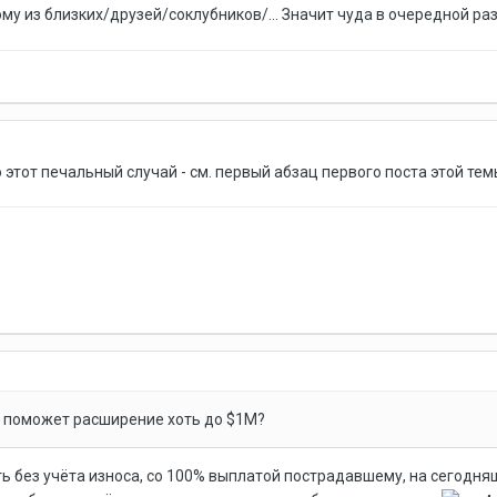
ому из близких/друзей/соклубников/... Значит чуда в очередной ра
 этот печальный случай - см. первый абзац первого поста этой тем
ии поможет расширение хоть до $1М?
 без учёта износа, со 100% выплатой пострадавшему, на сегодняш