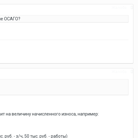
Жалоба
ние ОСАГО?
Жалоба
ит на величину начисленного износа, например:
. руб. - з/ч, 50 тыс. руб. - работы)