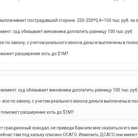
ыплачивает пострадавшей стороне: 250-250*0,4=150 тыс. руб. за з/ч
омент: суд обязывает виновника доплатить разницу 100 тыс. руб.
все по закону, с учетом реального износа деньги выплачены в полн
поможет расширение хоть до $1М?
 момент: суд обязывает виновника доплатить разницу 100 тыс. руб
 - все по закону, с учетом реального износа деньги выплачены в п
ии поможет расширение хоть до $1М?
дет грандиозный скандал, не приведи Вам или мне оказаться его в
сейчас там под кальку списано ОСАГО. Изменить ДСАГО они имеют 