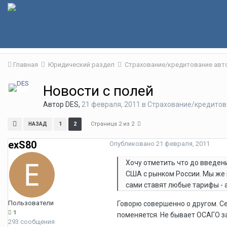
Главная
Юридический раздел
Страхование/кредитование ав
Новости с полей
Автор
DES
,
21 февраля, 2011
в
Страхование/кредитов
Страница 2 из 2
1
2
НАЗАД
exS80
Опубликовано
21 февраля, 2011
Хочу отметить что до введен
США с рынком России. Мы же 
сами ставят любые тарифы - 
Пользователи
Говорю совершенно о другом. Се
1
поменяется. Не бывает ОСАГО за
293 сообщения