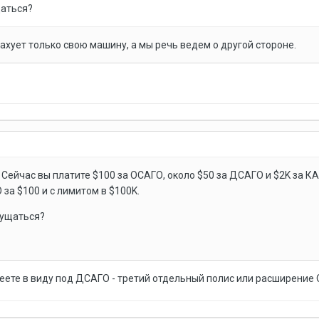
щаться?
трахует только свою машину, а мы речь ведем о другой стороне.
 Сейчас вы платите $100 за ОСАГО, около $50 за ДСАГО и $2K за К
за $100 и с лимитом в $100K.
мущаться?
меете в виду под ДСАГО - третий отдельный полис или расширение