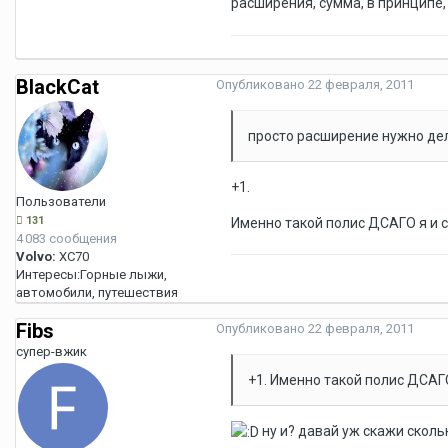
расширения, сумма, в принципе,
BlackCat
Опубликовано
22 февраля, 2011
просто расширение нужно дел
+1.
Пользователи
131
Именно такой полис ДСАГО я и с
4 083 сообщения
Volvo:
XC70
Интересы:
Горные лыжи,
автомобили, путешествия
Fibs
Опубликовано
22 февраля, 2011
супер-вжик
+1. Именно такой полис ДСАГО
ну и? давай уж скажи скольк