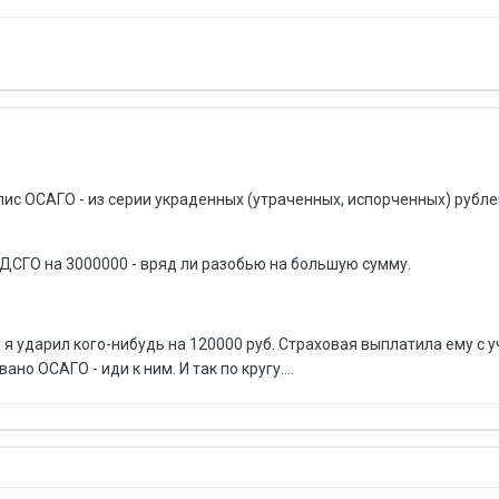
ис ОСАГО - из серии украденных (утраченных, испорченных) рублей
 ДСГО на 3000000 - вряд ли разобью на большую сумму.
я ударил кого-нибудь на 120000 руб. Страховая выплатила ему с у
ано ОСАГО - иди к ним. И так по кругу....