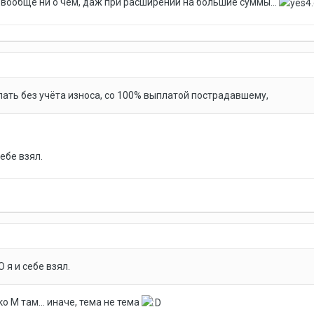
 вообще ни о чём, даж при расширении на большие суммы...
ать без учёта износа, со 100% выплатой пострадавшему,
ебе взял.
 я и себе взял.
о М там... иначе, тема не тема