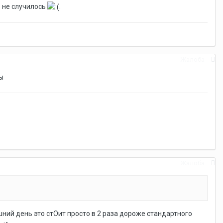
з не случилось
.
Жалоба
ы
Жалоба
ний день это стОит просто в 2 раза дороже стандартного