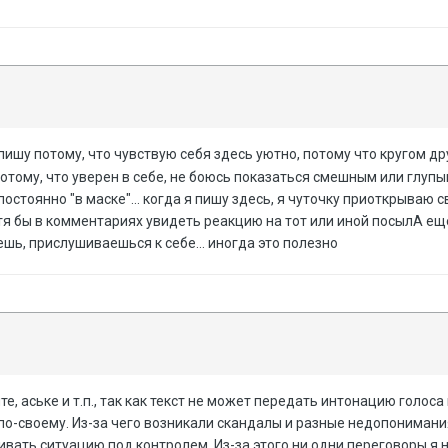
пишу потому, что чувствую себя здесь уютно, потому что кругом др
тому, что уверен в себе, не боюсь показаться смешным или глупым
 постоянно "в маске"... когда я пишу здесь, я чуточку приоткрыва
отя бы в комментариях увидеть реакцию на тот или иной посылА ещ
шь, прислушиваешься к себе... иногда это полезно
, аське и т.п., так как текст не может передать интонацию голоса 
о-своему. Из-за чего возникали скандалы и разные недопонимания
живать ситуацию под контролем. Из-за этого ни одни переговоры я 