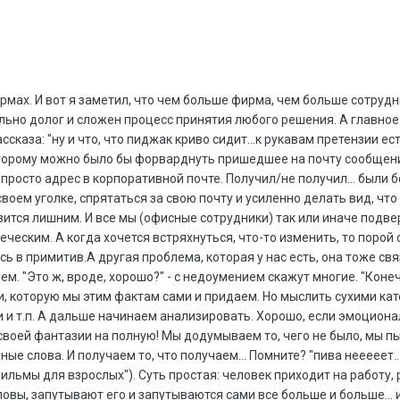
ирмах. И вот я заметил, что чем больше фирма, чем больше сотру
ьно долог и сложен процесс принятия любого решения. А главное 
каза: "ну и что, что пиджак криво сидит...к рукавам претензии ес
оторому можно было бы форварднуть пришедшее на почту сообщение.
 просто адрес в корпоративной почте. Получил/не получил... были
своем уголке, спрятаться за свою почту и усиленно делать вид, ч
вится лишним. И все мы (офисные сотрудники) так или иначе подв
ческим. А когда хочется встряхнуться, что-то изменить, то порой
сь в примитив.А другая проблема, которая у нас есть, она тоже св
 "Это ж, вроде, хорошо?" - с недоумением скажут многие. "Конечно
и, которую мы этим фактам сами и придаем. Но мыслить сухими к
 т.п. А дальше начинаем анализировать. Хорошо, если эмоционал
своей фантазии на полную! Мы додумываем то, чего не было, мы п
ные слова. И получаем то, что получаем... Помните? "пива нееееет.
ильмы для взрослых"). Суть простая: человек приходит на работу, р
оловы, запутывают его и запутываются сами все больше и больше...