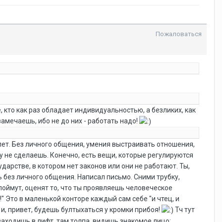
Пожаловаться
, кто как раз обладает индивидуальностью, а безликих, как
замечаешь, ибо не до них - работать надо!
лет. Без личного общения, умения выстраивать отношения,
ту не сделаешь. Конечно, есть вещи, которые регулируются
дарстве, в котором нет законов или они не работают. Ты,
ь без личного общения. Написал письмо. Сними трубку,
 поймут, оценят то, что ты проявляешь человеческое
" Это в маленькой конторе каждый сам себе "и чтец, и
 и, привет, будешь бултыхаться у кромки прибоя!
Тч тут
 заходишь в лифт, там толпа, видишь знакомое лицо: