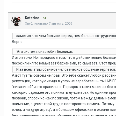
Katerina
51
Опубликовано
7 августа, 2009
заметил, что чем больше фирма, чем больше сотруднико
Верно.
Эта система она любит безликих.
И это верно. Но парадокс в том, что в действительно больш
песок или ил то намывает барханами, то смывает. Этот проц
И за всем этим обычное человеческое общение теряется,
А вот тут ты совсем не прав. Это тебе скажет любой рабо
репутации, которую «сидя в углу» не заработаешь, ты НИЧЕ
"писаниной" и это правильно. Порядок в таких махинах без 
как юрист, должен это понимать лучше всех. Но одними про
позвони, спроси чо-как по жизни, потом между делом намекн
внимание, оценят твой труд и постараются помочь. Потому-ч
жнец, и на дуде игрец", а в большом офисе, как в океане в
без подвешенного языка, общения в курилке, столовке, да п