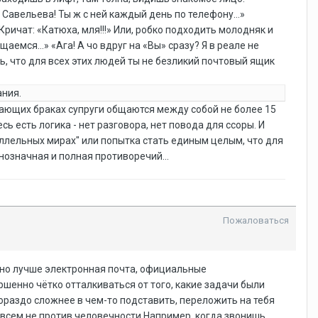
на Савельева! Ты ж с ней каждый день по телефону…»
 Кричат: «Катюха, мля!!!» Или, робко подходить молодняк и
аемся…» «Ага! А чо вдруг на «Вы» сразу? Я в реале не
ь, что для всех этих людей ты не безликий почтовый ящик
ания.
рающих браках супруги общаются между собой не более 15
есь есть логика - нет разговора, нет повода для ссоры. И
аллельных мирах" или попытка стать единым целым, что для
нозначная и полная противоречий...
Пожаловаться
овно лучше электронная почта, официальные
ршенно чётко отталкиваться от того, какие задачи были
гораздо сложнее в чем-то подставить, переложить на тебя
овсем не против человечности.Например, когда звонишь