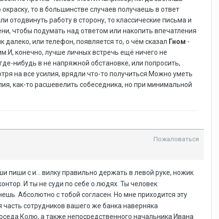
 окраску, то в большинстве случаев получаешь в ответ
ли отодвинуть работу в сторону, то классические письма и
ени, чтобы подумать над ответом или накопить впечатления
 далеко, или телефон, появляется то, о чём сказал
Гном
-
м.И, конечно, лучше личных встречь ещё ничего не
 где-нибудь в не напряжной обстановке, или попросить,
мотря на все усилия, врядли что-то получиться.Можно уметь
илия, как-то расшевелить собеседника, но при минимальной
Пожаловаться
/ши пиши с и... вилку правильно держать в левой руке, ножик
нтор. И ты не суди по себе о людях. Ты человек
нешь. Абсолютно с тобой согласен. Но мне приходится эту
я часть сотрудников вашего же банка наверняка
 соседа Колю, а также непосредственного начальника Ивана