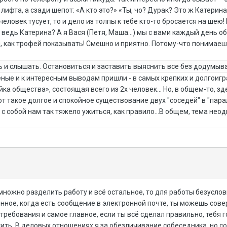
 лифта, а сзади шепот: «А кто это?» «Ты, чо? Дурак? Это ж Катери
человек тусует, то и дело из толпы к тебе кто-то бросается на шею!
 ведь Катерина? А я Вася (Петя, Маша…) мы с вами каждый день общ
, как трофей показывать! Смешно и приятно. Потому-что понимаеш
ть и слышать. Остановиться и заставить выяснить все без додумыв
еные и к интересным выводам пришли - в самых крепких и долгоиг
чейка общества», состоящая всего из 2х человек… Но, в общем-то, зд
т такое долгое и спокойное существование двух "соседей" в "пар
 собой нам так тяжело ужиться, как правило...В общем, тема неод
множно разделить работу и всё остальное, то для работы безусл
енное, когда есть сообщение в электронной почте, ты можешь сове
ребования и самое главное, если ты всё сделал правильно, тебя 
тить. В деловых отношениях я за обезличивание собеседника, но с