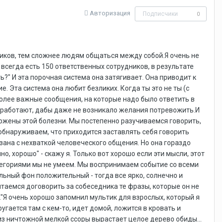
Авторизация
Подписчики
0
дников, тем сложнее людям общаться между собой.Я очень не
всегда есть 150 ответственных сотрудников, в результате
ть?" И эта порочная система она затягивает. Она приводит к
 Эта система она любит безликих. Когда ты это не ты (с
 более важные сообщения, на которые надо было ответить в
то работают, дабы даже не возникало желания потревожить.И
ержены этой болезни. Мы постепенно разучиваемся говорить,
 обнаруживаем, что приходится заставлять себя говорить
язана с нехваткой человеческого общения. Но она гораздо
, хорошо" - скажу я. Только вот хорошо если эти мысли, этот
атегориями мы не умеем. Мы воспринимаем событие со всеми
ьный фон положительный - тогда все ярко, солнечно и
ытаемся договорить за собеседника те фразы, которые он не
.."Я очень хорошо запомнил мультик для взрослых, который я
угается там с кем-то, идет домой, ложится в кровать и
 из ничтожной мелкой ссоры вырастает целое дерево обиды...