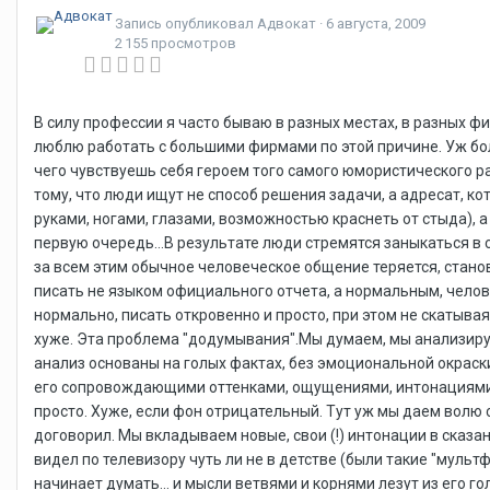
Запись опубликовал
Адвокат
·
6 августа, 2009
2 155 просмотров
В силу профессии я часто бываю в разных местах, в разных ф
люблю работать с большими фирмами по этой причине. Уж бол
чего чувствуешь себя героем того самого юмористического расс
тому, что люди ищут не способ решения задачи, а адресат, к
руками, ногами, глазами, возможностью краснеть от стыда), а
первую очередь...В результате люди стремятся заныкаться в 
за всем этим обычное человеческое общение теряется, стано
писать не языком официального отчета, а нормальным, челове
нормально, писать откровенно и просто, при этом не скатывая
хуже. Эта проблема "додумывания".Мы думаем, мы анализируем.
анализ основаны на голых фактах, без эмоциональной окраск
его сопровождающими оттенками, ощущениями, интонациями и
просто. Хуже, если фон отрицательный. Тут уж мы даем волю 
договорил. Мы вкладываем новые, свои (!) интонации в сказан
видел по телевизору чуть ли не в детстве (были такие "мультф
начинает думать... и мысли ветвями и корнями лезут из его г