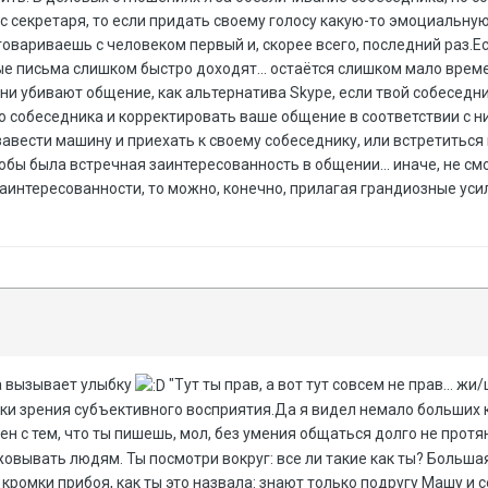
 секретаря, то если придать своему голосу какую-то эмоциальную
говариваешь с человеком первый и, скорее всего, последний раз.Ес
ные письма слишком быстро доходят... остаётся слишком мало врем
ни убивают общение, как альтернатива Skype, если твой собеседник
 собеседника и корректировать ваше общение в соответствии с ни
завести машину и приехать к своему собеседнику, или встретиться
тобы была встречная заинтересованность в общении... иначе, не с
заинтересованности, то можно, конечно, прилагая грандиозные ус
да вызывает улыбку
"Тут ты прав, а вот тут совсем не прав... жи
ки зрения субъективного восприятия.Да я видел немало больших ко
ен с тем, что ты пишешь, мол, без умения общаться долго не протя
овывать людям. Ты посмотри вокруг: все ли такие как ты? Больша
 кромки прибоя, как ты это назвала: знают только подругу Машу и