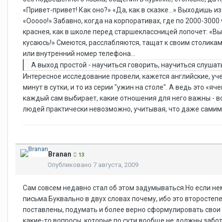
«Привет-привет! Как оно?» «Да, как в сказке…» Выходишь из
«Ооооо!» Забавно, когда на корпоративах, где по 2000-3000 
краснея, как в школе перед старшеклассницей лопочет: «Вы
кусаюсь!» Смеются, расслабляются, тащат к своим столикам
или внутренний номер телефона…
А выход простой - научиться говорить, научиться слуша
Интересное исследование провели, кажется английские, уч
минут в сутки, и то из серии "ужин на столе". А ведь это «я
каждый сам выбирает, какие отношения для него важны - во
людей практически невозможно, учитывая, что даже самим с
Branan
13
Опубликовано
7 августа, 2009
Сам совсем недавно стал об этом задумываться.Но если не
письма.Буквально в двух словах почему, ибо это второстеп
поставлены, подумать и более верно сформулировать свои т
какие-то вопросы, которые по сути вообще не должны забо