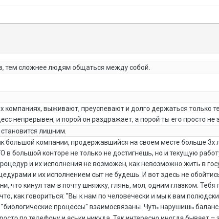
в, тем сложнее людям общаться между собой.
их компаниях, выживают, преуспевают и долго держаться только те
есс непрерывен, и порой он раздражает, а порой ты его просто не 
 становится лишним.
тник большой компании, продержавшийся на своем месте больше 3х 
ГО в большой конторе не только не достигнешь, но и текущую рабо
процедур и их исполнения не возможен, как невозможно жить в госу
цедурами и их исполнением сыт не будешь. И вот здесь не обойтис
и, что кинул там в почту шняжку, глянь, мол, одним глазком. Тебя
то, как говориться: "Вы к нам по человечески и мы к вам полюдски!
се "биологические процессы" взаимосвязаны. Чуть нарушишь баланс
росто по телефону и аськи никуда. Так интересно иногда бывает –