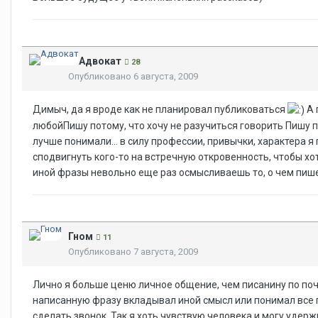
Адвокат
28
Опубликовано
6 августа, 2009
Димыч, да я вроде как не планировал публиковаться
А 
любойПишу потому, что хочу не разучиться говорить Пишу по
лучше понимали... в силу профессии, привычки, характера я
сподвигнуть кого-то на встречную откровенность, чтобы х
иной фразы невольно еще раз осмысливаешь то, о чем пише
Гном
11
Опубликовано
7 августа, 2009
Лично я больше ценю личное общение, чем писанину по почте
написанную фразу вкладывал иной смысл или понимал все п
сделать звонок. Так я хоть чувствую человека и могу удер