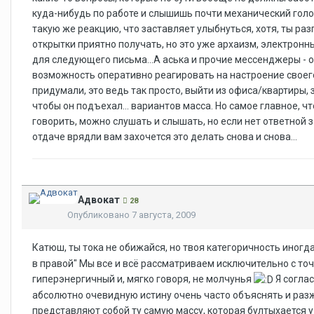
куда-нибудь по работе и слышишь почти механический голос
такую же реакцию, что заставляет улыбнуться, хотя, ты раз
открытки приятно получать, но это уже архаизм, электрон
для следующего письма...А аська и прочие мессенджеры - о
возможность оперативно реагировать на настроение своего
придумали, это ведь так просто, выйти из офиса/квартиры, 
чтобы он подъехал... вариантов масса. Но самое главное, ч
говорить, можно слушать и слышать, но если нет ответной 
отдаче врядли вам захочется это делать снова и снова...
Адвокат
28
Опубликовано
7 августа, 2009
Катюш, ты тока не обижайся, но твоя категоричность иног
в правой" Мы все и всё рассматриваем исключительно с точ
гиперэнергичный и, мягко говоря, не молчунья
Я соглас
абсолютно очевидную истину очень часто объяснять и разж
представляют собой ту самую массу, которая бултыхается у