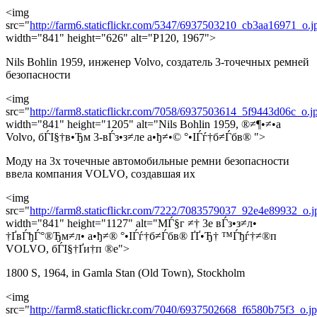
<img
src="
http://farm6.staticflickr.com/5347/6937503210_cb3aa16971_o.j
width="841" height="626" alt="P120, 1967">
Nils Bohlin 1959, инженер Volvo, создатель 3-точечных ремней
безопасности
<img
src="
http://farm8.staticflickr.com/7058/6937503614_5f9443d06c_o.j
width="841" height="1205" alt="Nils Bohlin 1959, ®≠¶•≠•а
Volvo, бЃІ§†в•Ђм 3-вЃз•з≠ле а•ђ≠•© °•ІЃѓ†б≠Ѓбв® ">
Моду на 3х точечные автомобильные ремни безопасности
ввела компания VOLVO, создавшая их
<img
src="
http://farm8.staticflickr.com/7222/7083579037_92e4e89932_o.j
width="841" height="1127" alt="МЃ§г ≠† 3е вЃз•з≠л•
†ҐвЃђЃ°®Ђм≠л• а•ђ≠® °•ІЃѓ†б≠Ѓбв® ҐҐ•Ђ† ™Ѓђѓ†≠®п
VOLVO, бЃІ§†Ґи†п ®е">
1800 S, 1964, in Gamla Stan (Old Town), Stockholm
<img
src="
http://farm8.staticflickr.com/7040/6937502668_f6580b75f3_o.j