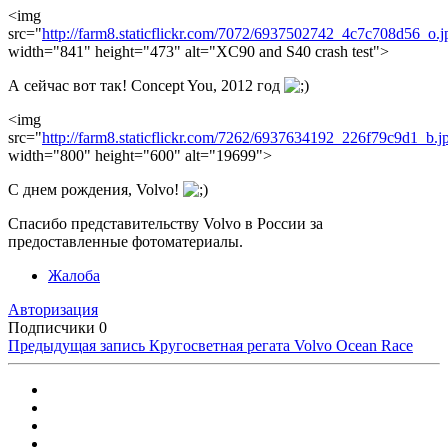
<img
src="
http://farm8.staticflickr.com/7072/6937502742_4c7c708d56_o.j
width="841" height="473" alt="XC90 and S40 crash test">
А сейчас вот так! Concept You, 2012 год
<img
src="
http://farm8.staticflickr.com/7262/6937634192_226f79c9d1_b.j
width="800" height="600" alt="19699">
С днем рождения, Volvo!
Спасибо представительству Volvo в России за
предоставленные фотоматериалы.
Жалоба
Авторизация
Подписчики
0
Предыдущая запись
Кругосветная регата Volvo Ocean Race