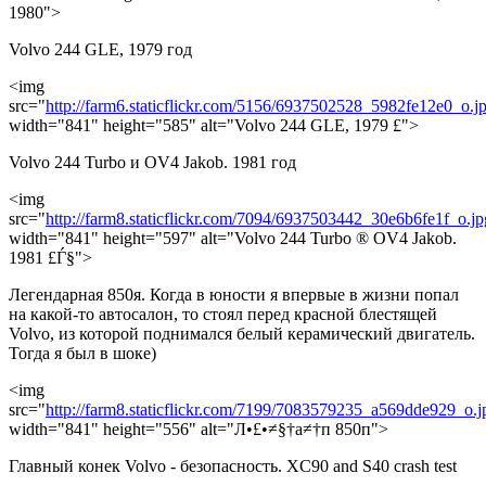
1980">
Volvo 244 GLE, 1979 год
<img
src="
http://farm6.staticflickr.com/5156/6937502528_5982fe12e0_o.j
width="841" height="585" alt="Volvo 244 GLE, 1979 £">
Volvo 244 Turbo и OV4 Jakob. 1981 год
<img
src="
http://farm8.staticflickr.com/7094/6937503442_30e6b6fe1f_o.jp
width="841" height="597" alt="Volvo 244 Turbo ® OV4 Jakob.
1981 £Ѓ§">
Легендарная 850я. Когда в юности я впервые в жизни попал
на какой-то автосалон, то стоял перед красной блестящей
Volvo, из которой поднимался белый керамический двигатель.
Тогда я был в шоке)
<img
src="
http://farm8.staticflickr.com/7199/7083579235_a569dde929_o.j
width="841" height="556" alt="Л•£•≠§†а≠†п 850п">
Главный конек Volvo - безопасность. XC90 and S40 crash test