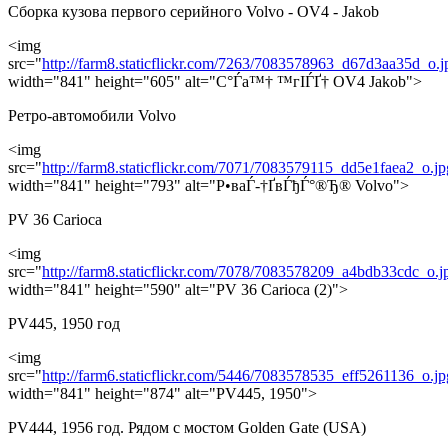
Сборка кузова первого серийного Volvo - OV4 - Jakob
<img
src="
http://farm8.staticflickr.com/7263/7083578963_d67d3aa35d_o.j
width="841" height="605" alt="С°Ѓа™† ™гІЃҐ† OV4 Jakob">
Ретро-автомобили Volvo
<img
src="
http://farm8.staticflickr.com/7071/7083579115_dd5e1faea2_o.jp
width="841" height="793" alt="Р•ваЃ-†ҐвЃђЃ°®Ђ® Volvo">
PV 36 Carioca
<img
src="
http://farm8.staticflickr.com/7078/7083578209_a4bdb33cdc_o.j
width="841" height="590" alt="PV 36 Carioca (2)">
PV445, 1950 год
<img
src="
http://farm6.staticflickr.com/5446/7083578535_eff5261136_o.jp
width="841" height="874" alt="PV445, 1950">
PV444, 1956 год. Рядом с мостом Golden Gate (USA)