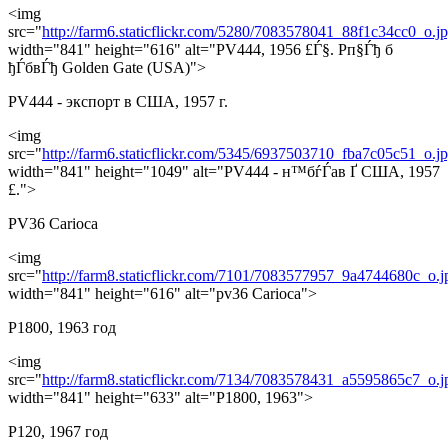
<img
src="
http://farm6.staticflickr.com/5280/7083578041_88f1c34cc0_o.j
width="841" height="616" alt="PV444, 1956 £Ѓ§. Рп§Ѓђ б
ђЃбвЃђ Golden Gate (USA)">
PV444 - экспорт в США, 1957 г.
<img
src="
http://farm6.staticflickr.com/5345/6937503710_fba7c05c51_o.j
width="841" height="1049" alt="PV444 - н™бѓЃав Ґ США, 1957
£.">
PV36 Carioca
<img
src="
http://farm8.staticflickr.com/7101/7083577957_9a4744680c_o.j
width="841" height="616" alt="pv36 Carioca">
P1800, 1963 год
<img
src="
http://farm8.staticflickr.com/7134/7083578431_a5595865c7_o.j
width="841" height="633" alt="P1800, 1963">
P120, 1967 год