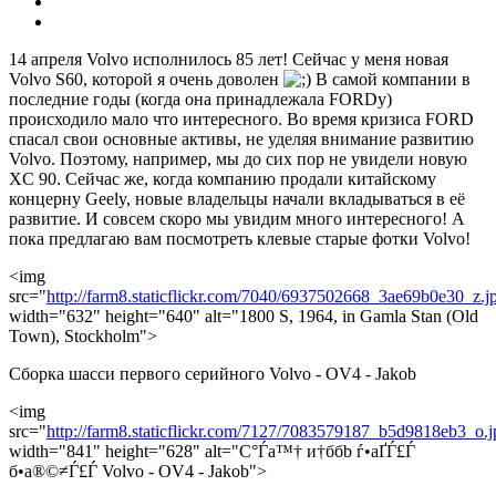
14 апреля Volvo исполнилось 85 лет! Сейчас у меня новая
Volvo S60, которой я очень доволен
В самой компании в
последние годы (когда она принадлежала FORDу)
происходило мало что интересного. Во время кризиса FORD
спасал свои основные активы, не уделяя внимание развитию
Volvo. Поэтому, например, мы до сих пор не увидели новую
XC 90. Сейчас же, когда компанию продали китайскому
концерну Geely, новые владельцы начали вкладываться в её
развитие. И совсем скоро мы увидим много интересного! А
пока предлагаю вам посмотреть клевые старые фотки Volvo!
<img
src="
http://farm8.staticflickr.com/7040/6937502668_3ae69b0e30_z.j
width="632" height="640" alt="1800 S, 1964, in Gamla Stan (Old
Town), Stockholm">
Сборка шасси первого серийного Volvo - OV4 - Jakob
<img
src="
http://farm8.staticflickr.com/7127/7083579187_b5d9818eb3_o.j
width="841" height="628" alt="С°Ѓа™† и†ббb ѓ•аҐЃ£Ѓ
б•а®©≠Ѓ£Ѓ Volvo - OV4 - Jakob">