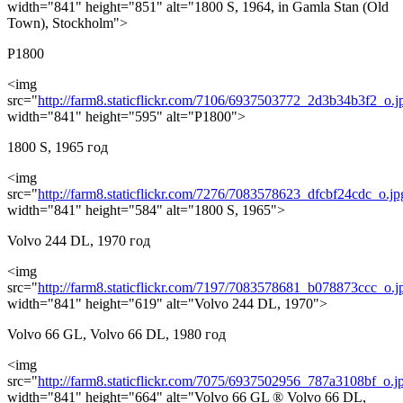
width="841" height="851" alt="1800 S, 1964, in Gamla Stan (Old
Town), Stockholm">
P1800
<img
src="
http://farm8.staticflickr.com/7106/6937503772_2d3b34b3f2_o.j
width="841" height="595" alt="P1800">
1800 S, 1965 год
<img
src="
http://farm8.staticflickr.com/7276/7083578623_dfcbf24cdc_o.jp
width="841" height="584" alt="1800 S, 1965">
Volvo 244 DL, 1970 год
<img
src="
http://farm8.staticflickr.com/7197/7083578681_b078873ccc_o.j
width="841" height="619" alt="Volvo 244 DL, 1970">
Volvo 66 GL, Volvo 66 DL, 1980 год
<img
src="
http://farm8.staticflickr.com/7075/6937502956_787a3108bf_o.j
width="841" height="664" alt="Volvo 66 GL ® Volvo 66 DL,