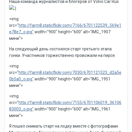
Наша команда журналистов и блогеров от Volvo Car Rus
<img
src="
http://farm8.staticflickr.com/7166/6701122539_569e1
e78e7_o.jpg"
width="900" height="600" alt="IMG_1907
мини">
На следующий день состоялся старт третьего этапа
гонки. Участников торжественно провожали на пирсе.
<img
src="
http://farm8.staticflickr.com/7030/6701121523_d2a5e
0b5a0_o.jpg"
width="900" height="600" alt="IMG_1951
мини">
<img
src="
http://farm8.staticflickr.com/7155/6701106019_36106
83003_o.jpg"
width="900" height="600" alt="IMG_1961
мини">
Я пошел снимать старт на лодку вместе с фотографами.