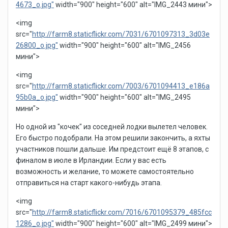
4673_o.jpg"
width="900" height="600" alt="IMG_2443 мини">
<img
src="
http://farm8.staticflickr.com/7031/6701097313_3d03e
26800_o.jpg"
width="900" height="600" alt="IMG_2456
мини">
<img
src="
http://farm8.staticflickr.com/7003/6701094413_e186a
95b0a_o.jpg"
width="900" height="600" alt="IMG_2495
мини">
Но одной из "кочек" из соседней лодки вылетел человек.
Его быстро подобрали. На этом решили закончить, а яхты
участников пошли дальше. Им предстоит ещё 8 этапов, с
финалом в июле в Ирландии. Если у вас есть
возможность и желание, то можете самостоятельно
отправиться на старт какого-нибудь этапа.
<img
src="
http://farm8.staticflickr.com/7016/6701095379_485fcc
1286_o.jpg"
width="900" height="600" alt="IMG_2499 мини">