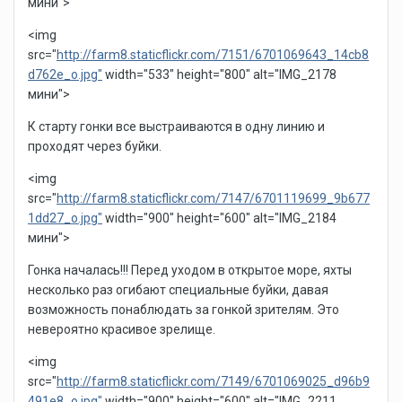
мини">
<img
src="
http://farm8.staticflickr.com/7151/6701069643_14cb8
d762e_o.jpg"
width="533" height="800" alt="IMG_2178
мини">
К старту гонки все выстраиваются в одну линию и
проходят через буйки.
<img
src="
http://farm8.staticflickr.com/7147/6701119699_9b677
1dd27_o.jpg"
width="900" height="600" alt="IMG_2184
мини">
Гонка началась!!! Перед уходом в открытое море, яхты
несколько раз огибают специальные буйки, давая
возможность понаблюдать за гонкой зрителям. Это
невероятно красивое зрелище.
<img
src="
http://farm8.staticflickr.com/7149/6701069025_d96b9
491e8_o.jpg"
width="900" height="600" alt="IMG_2211