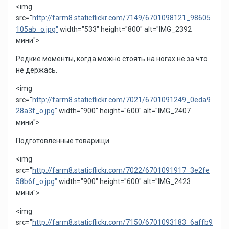
<img
src="
http://farm8.staticflickr.com/7149/6701098121_98605
105ab_o.jpg"
width="533" height="800" alt="IMG_2392
мини">
Редкие моменты, когда можно стоять на ногах не за что
не держась.
<img
src="
http://farm8.staticflickr.com/7021/6701091249_0eda9
28a3f_o.jpg"
width="900" height="600" alt="IMG_2407
мини">
Подготовленные товарищи.
<img
src="
http://farm8.staticflickr.com/7022/6701091917_3e2fe
58b6f_o.jpg"
width="900" height="600" alt="IMG_2423
мини">
<img
src="
http://farm8.staticflickr.com/7150/6701093183_6affb9