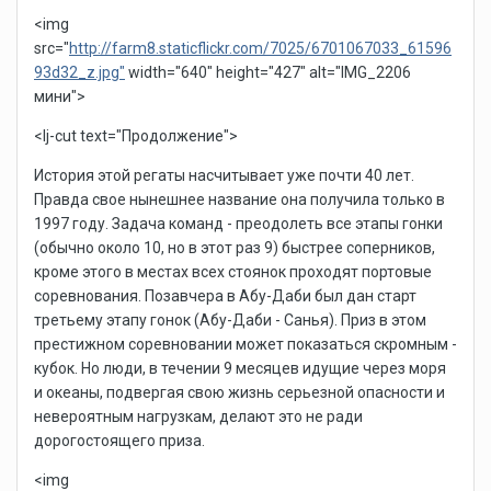
<img
src="
http://farm8.staticflickr.com/7025/6701067033_61596
93d32_z.jpg"
width="640" height="427" alt="IMG_2206
мини">
<lj-cut text="Продолжение">
История этой регаты насчитывает уже почти 40 лет.
Правда свое нынешнее название она получила только в
1997 году. Задача команд - преодолеть все этапы гонки
(обычно около 10, но в этот раз 9) быстрее соперников,
кроме этого в местах всех стоянок проходят портовые
соревнования. Позавчера в Абу-Даби был дан старт
третьему этапу гонок (Абу-Даби - Санья). Приз в этом
престижном соревновании может показаться скромным -
кубок. Но люди, в течении 9 месяцев идущие через моря
и океаны, подвергая свою жизнь серьезной опасности и
невероятным нагрузкам, делают это не ради
дорогостоящего приза.
<img