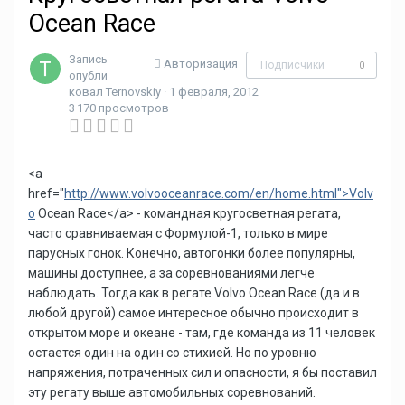
Ocean Race
Запись
Авторизация
Подписчики
0
опубли
ковал
Ternovskiy
·
1 февраля, 2012
3 170 просмотров
<a
href="
http://www.volvooceanrace.com/en/home.html">Volv
o
Ocean Race</a> - командная кругосветная регата,
часто сравниваемая с Формулой-1, только в мире
парусных гонок. Конечно, автогонки более популярны,
машины доступнее, а за соревнованиями легче
наблюдать. Тогда как в регате Volvo Ocean Race (да и в
любой другой) самое интересное обычно происходит в
открытом море и океане - там, где команда из 11 человек
остается один на один со стихией. Но по уровню
напряжения, потраченных сил и опасности, я бы поставил
эту регату выше автомобильных соревнований.