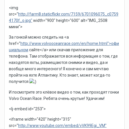
<img
src="
http://farm8.staticflickr.com/7159/6701096075_c0759
4170f_o.jpg"
width="900" height="600" alt="IMG_2508
мини">
За гонкой можно следить на <a
href="
http://www.volvooceanrace.com/en/home.html">офи
циальном
сайте</a> или скачав приложение для
телефона. Там отображается вся информация о том, где
находятся яхты, размещаются снимки и видео, да и
вообще много интересного! Я конечно и сам мечтаю
пройти на яхте Атлантику. Кто знает, может когда-то
получится
И посмотрите это клёвое видео о том, как проходят гонки
Volvo Ocean Race. Ребята очень крутые! Удачи им!
<lj-embed id="253">
<iframe width="420" height="315"
src="
http://www.youtube.com/embed/vVK99Egi_VM"