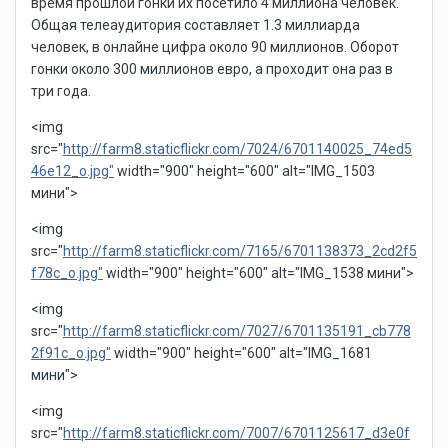
время прошлой гонки их посетило 4 миллиона человек.
Общая телеаудитория составляет 1.3 миллиарда
человек, в онлайне цифра около 90 миллионов. Оборот
гонки около 300 миллионов евро, а проходит она раз в
три года.
<img
src="
http://farm8.staticflickr.com/7024/6701140025_74ed5
46e12_o.jpg"
width="900" height="600" alt="IMG_1503
мини">
<img
src="
http://farm8.staticflickr.com/7165/6701138373_2cd2f5
f78c_o.jpg"
width="900" height="600" alt="IMG_1538 мини">
<img
src="
http://farm8.staticflickr.com/7027/6701135191_cb778
2f91c_o.jpg"
width="900" height="600" alt="IMG_1681
мини">
<img
src="
http://farm8.staticflickr.com/7007/6701125617_d3e0f