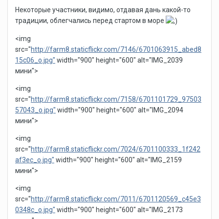
Некоторые участники, видимо, отдавая дань какой-то
традиции, облегчались перед стартом в море
<img
src="
http://farm8.staticflickr.com/7146/6701063915_abed8
15c06_o.jpg"
width="900" height="600" alt="IMG_2039
мини">
<img
src="
http://farm8.staticflickr.com/7158/6701101729_97503
57043_o.jpg"
width="900" height="600" alt="IMG_2094
мини">
<img
src="
http://farm8.staticflickr.com/7024/6701100333_1f242
af3ec_o.jpg"
width="900" height="600" alt="IMG_2159
мини">
<img
src="
http://farm8.staticflickr.com/7011/6701120569_c45e3
0348c_o.jpg"
width="900" height="600" alt="IMG_2173