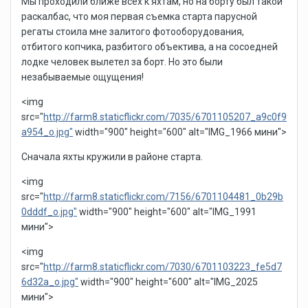
Мы проходили ближе всех к яхтам, но на борту был такой
раскалбас, что моя первая съемка старта парусной
регаты стоила мне залитого фотооборудования,
отбитого копчика, разбитого объектива, а на сосоедней
лодке человек вылетел за борт. Но это были
незабываемые ощущения!
<img
src="
http://farm8.staticflickr.com/7035/6701105207_a9c0f9
a954_o.jpg"
width="900" height="600" alt="IMG_1966 мини">
Сначала яхты кружили в районе старта.
<img
src="
http://farm8.staticflickr.com/7156/6701104481_0b29b
0dddf_o.jpg"
width="900" height="600" alt="IMG_1991
мини">
<img
src="
http://farm8.staticflickr.com/7030/6701103223_fe5d7
6d32a_o.jpg"
width="900" height="600" alt="IMG_2025
мини">