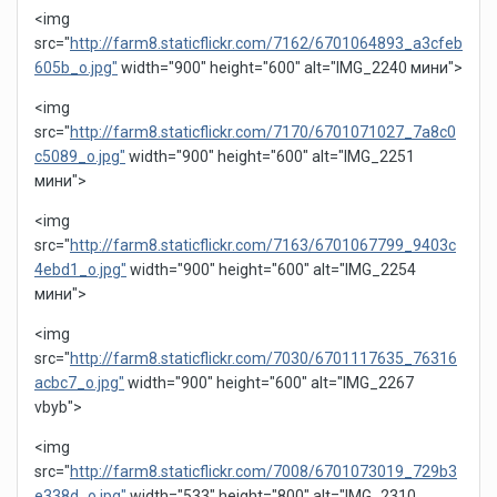
<img
src="
http://farm8.staticflickr.com/7162/6701064893_a3cfeb
605b_o.jpg"
width="900" height="600" alt="IMG_2240 мини">
<img
src="
http://farm8.staticflickr.com/7170/6701071027_7a8c0
c5089_o.jpg"
width="900" height="600" alt="IMG_2251
мини">
<img
src="
http://farm8.staticflickr.com/7163/6701067799_9403c
4ebd1_o.jpg"
width="900" height="600" alt="IMG_2254
мини">
<img
src="
http://farm8.staticflickr.com/7030/6701117635_76316
acbc7_o.jpg"
width="900" height="600" alt="IMG_2267
vbyb">
<img
src="
http://farm8.staticflickr.com/7008/6701073019_729b3
e338d_o.jpg"
width="533" height="800" alt="IMG_2310