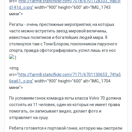
src="
http://farm8.staticflickr.com/7018/6701128333_9ab3f
d141d_o.jpg"
width="900" height="600" alt="IMG_1743
мини">
Регаты - очень престижные мероприятия, на которых
часто можно встретить звезд мировой величины,
известных политиков и богатейших людей мира. Я
столкнулся там с Тони Блэром, поклонником парусного
спорта, правда сфотографировать успел лишь его нос
<img
src="
http://farm8.staticflickr.com/7171/6701130653_74fa5
6ea61_o.jpg"
width="900" height="600" alt="IMG_1704
мини">
По условиям гонок команда яхты класса Volvo 70 должна
состоять из 11 человек, один из которых не имеет права
помогать, он записывает видео, делает фото и
отправляет на сушу.
Ребята готовятся к портовой гонке, которую мы смотрели