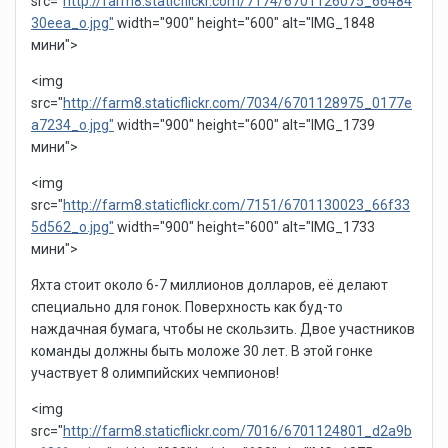
src="
http://farm8.staticflickr.com/7174/6701126075_66484
30eea_o.jpg"
width="900" height="600" alt="IMG_1848
мини">
<img
src="
http://farm8.staticflickr.com/7034/6701128975_0177e
a7234_o.jpg"
width="900" height="600" alt="IMG_1739
мини">
<img
src="
http://farm8.staticflickr.com/7151/6701130023_66f33
5d562_o.jpg"
width="900" height="600" alt="IMG_1733
мини">
Яхта стоит около 6-7 миллионов долларов, её делают
специально для гонок. Поверхность как буд-то
наждачная бумага, чтобы не скользить. Двое участников
команды должны быть моложе 30 лет. В этой гонке
участвует 8 олимпийских чемпионов!
<img
src="
http://farm8.staticflickr.com/7016/6701124801_d2a9b