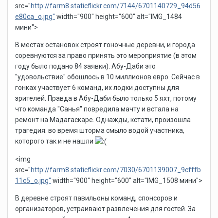
src="
http://farm8.staticflickr.com/7144/6701140729_94d56
e80ca_o.jpg"
width="900" height="600" alt="IMG_1484
мини">
В местах остановок строят гоночные деревни, и города
соревнуются за право принять это мероприятие (в этом
году было подано 84 заявки). Абу-Даби это
"удовольствие" обошлось в 10 миллионов евро. Сейчас в
гонках участвует 6 команд, их лодки доступны для
зрителей. Правда в Абу-Даби было только 5 яхт, потому
что команда "Санья" повредила мачту и встала на
ремонт на Мадагаскаре. Однажды, кстати, произошла
трагедия: во время шторма смыло водой участника,
которого так и не нашли
<img
src="
http://farm8.staticflickr.com/7030/6701139007_9cfffb
11c5_o.jpg"
width="900" height="600" alt="IMG_1508 мини">
В деревне строят павильоны команд, спонсоров и
организаторов, устраивают развлечения для гостей. За