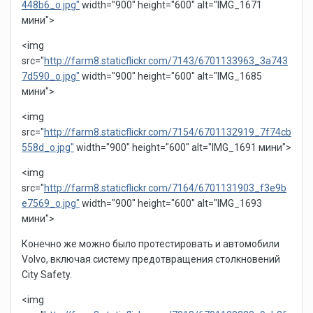
448b6_o.jpg"
width="900" height="600" alt="IMG_1671
мини">
<img
src="
http://farm8.staticflickr.com/7143/6701133963_3a743
7d590_o.jpg"
width="900" height="600" alt="IMG_1685
мини">
<img
src="
http://farm8.staticflickr.com/7154/6701132919_7f74cb
558d_o.jpg"
width="900" height="600" alt="IMG_1691 мини">
<img
src="
http://farm8.staticflickr.com/7164/6701131903_f3e9b
e7569_o.jpg"
width="900" height="600" alt="IMG_1693
мини">
Конечно же можно было протестировать и автомобили
Volvo, включая систему предотвращения столкновений
City Safety.
<img