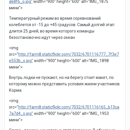
a68f6_o.jpg"
width="900" height="600" alt="IMG_1875
мини">
Температурный режим во время соревнований
колеблется от -15 до +45 градусов. Самый долгий этап
длится 25 дней, во время которого команды
безостановочно идут через океан.
<img
src="
http://farm8.staticflickr.com/7032/6701116777_7f3e7
e553b_o.jpg"
width="900" height="600" alt="IMG_1898
мини">
Внутрь лодки не пускают, но на берегу стоит макет, по
которому можно представить условия жизни участников.
Корма.
<img
src="
http://farm8.staticflickr.com/7032/6701116165_b13ca
7a7d4_o.jpg"
width="900" height="600" alt="IMG_1953
мини">