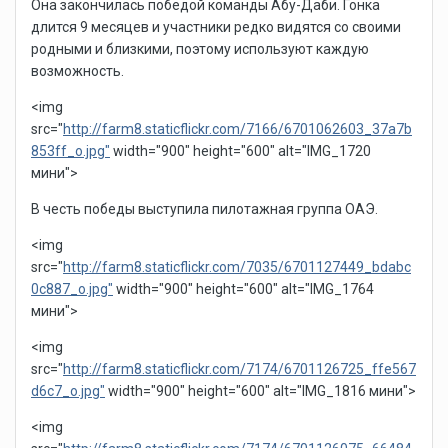
Она закончилась победой команды Абу-Даби. Гонка
длится 9 месяцев и участники редко видятся со своими
родными и близкими, поэтому используют каждую
возможность.
<img
src="
http://farm8.staticflickr.com/7166/6701062603_37a7b
853ff_o.jpg"
width="900" height="600" alt="IMG_1720
мини">
В честь победы выступила пилотажная группа ОАЭ.
<img
src="
http://farm8.staticflickr.com/7035/6701127449_bdabc
0c887_o.jpg"
width="900" height="600" alt="IMG_1764
мини">
<img
src="
http://farm8.staticflickr.com/7174/6701126725_ffe567
d6c7_o.jpg"
width="900" height="600" alt="IMG_1816 мини">
<img