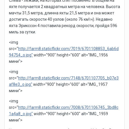
Слева - лежаки, на которых спят посменно. В общем на
яхте получается 2 квадратных метра на человека. Высота
мачты 31,5 метра, длинна яхты 21,5 метра и она может
достигать скорости 40 узлов (около 76 км\ч). Недавно
яхта Эрикссон 4 поставила рекорд скорости, пройдя 596
миль за сутки.
<img
src="
http://farm8.staticflickr.com/7019/6701108853_6ab6d
94754_o.jpg"
width="900" height="600" alt="IMG_1956
мини">
<img
src="
http://farm8.staticflickr.com/7148/6701107705_b07e3
af8e3_o.jpg"
width="900" height="600" alt="IMG_1957
мини">
<img
src="
http://farm8.staticflickr.com/7008/6701106745_3bd8c
1a4a8_o.jpg"
width="900" height="600" alt="IMG_1959
мини">