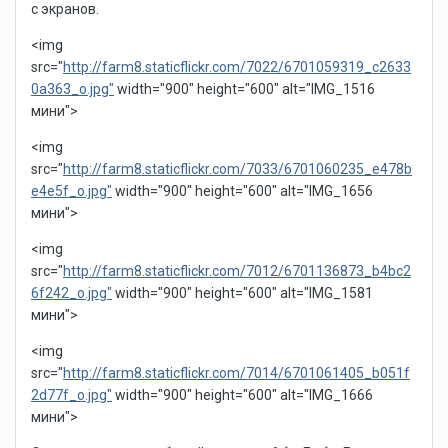
с экранов.
<img
src="
http://farm8.staticflickr.com/7022/6701059319_c2633
0a363_o.jpg"
width="900" height="600" alt="IMG_1516
мини">
<img
src="
http://farm8.staticflickr.com/7033/6701060235_e478b
e4e5f_o.jpg"
width="900" height="600" alt="IMG_1656
мини">
<img
src="
http://farm8.staticflickr.com/7012/6701136873_b4bc2
6f242_o.jpg"
width="900" height="600" alt="IMG_1581
мини">
<img
src="
http://farm8.staticflickr.com/7014/6701061405_b051f
2d77f_o.jpg"
width="900" height="600" alt="IMG_1666
мини">