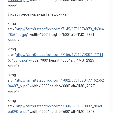
мини">
Лидер гонки, команда Телефоника.
<img
src="
http://farm8.staticflickr.com/7145/6701074879_d63e4
78c34_o.jpg"
width="900" height="600" alt="IMG_2321
мини">
<img
src="
http://farm8.staticflickr.com/7156/6701079387_771f1
5c40c_o.jpg"
width="900" height="600" alt="IMG_2325
мини">
<img
src="
http://farm8.staticflickr.com/7002/6701080477_62b62
94487_o.jpg"
width="900" height="600" alt="IMG_2327
мини">
<img
src="
http://farm8.staticflickr.com/7160/6701073897_de4d1
ba898_o.jpg"
width="900" height="600" alt="IMG_2348