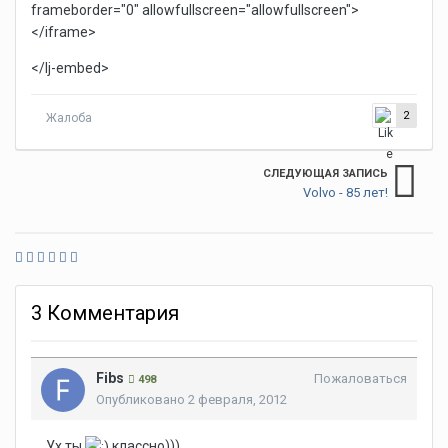
frameborder="0" allowfullscreen="allowfullscreen">
</iframe>
</lj-embed>
2
Жалоба
СЛЕДУЮЩАЯ ЗАПИСЬ
Volvo - 85 лет!
3 Комментария
Fibs
Пожаловаться
498
Опубликовано
2 февраля, 2012
Ух ты
классно)))