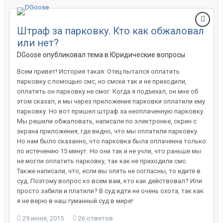
Штраф за парковку. Кто как обжаловал
или нет?
DGoose опубликовал тема в
Юридические вопросы
Всем привет! История такая: Отец пытался оплатить
парковку с помощью смс, но смски так и не приходили,
оплатить он парковку не смог. Когда я подъехал, он мне об
этом сказал, и мы через приложение парковки оплатили ему
парковку. Но вот пришел штраф за неоплаченную парковку.
Мы решили обжаловать, написали по электронке, скрин с
экрана приложения, где видно, что мы оплатили парковку.
Но нам было сказанно, что парковка была оплаченна только
по истечению 15 минут. Но они так и не учли, что раньше мы
не могли оплатить парковку, так как не приходили смс.
Также написали, что, если вы опять не согласны, то идите в
суд. Поэтому вопрос ко всем вам, кто как действовал? Или
просто забили и платили? В суд идти не очень охота, так как
я не верю в наш гуманный суд в мире!
29 июня, 2015
26 ответов