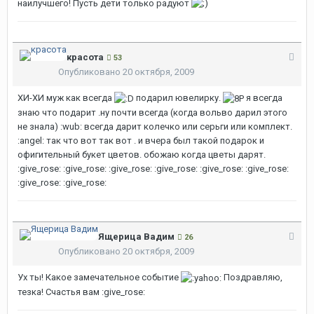
наилучшего! Пусть дети только радуют
красота
53
Опубликовано
20 октября, 2009
ХИ-ХИ муж как всегда
подарил ювелирку.
я всегда
знаю что подарит .ну почти всегда (когда вольво дарил этого
не знала) :wub: всегда дарит колечко или серьги или комплект.
:angel: так что вот так вот . и вчера был такой подарок и
офигительный букет цветов. обожаю когда цветы дарят.
:give_rose: :give_rose: :give_rose: :give_rose: :give_rose: :give_rose:
:give_rose: :give_rose:
Ящерица Вадим
26
Опубликовано
20 октября, 2009
Ух ты! Какое замечательное событие
Поздравляю,
тезка! Счастья вам :give_rose: