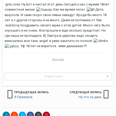
:give_rose: Ну вот и настал этот день.Сегодня у нас с мужем 18лет
совместной жизни.
Как же время летит.
Дети
выросли. И сами скоро свои семьи заведут. Вроде бы много 18
лет а с другой стороны и не много. Даже не половина от 50и.
:wubХочу поздравить своего мужа с этой датой. Много чего было
хорошего и не очень. Все прошли и еще сколько предстоит. Но
где наша не пропадала. 8) Завтра в церковь надо сходить
веньчались все таки :angel: и ужин закатить по полной.
Уф 18 лет не вериться . ммм даааааааа !!!!
Жалоба
Подписчики
0
ПРЕДЫДУЩАЯ ЗАПИСЬ
СЛЕДУЮЩАЯ ЗАПИСЬ
Я Приехала
Ну что за день