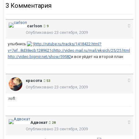
3 Комментария
carlson
9
Опубликовано
23 сентября, 2009
улыбнись
http://rutube.ru/tracks/1418422.html?
v=7ef...8d38ecb1289621c
http://video.mail.ru/mail/eksich/25/25.html
http://video.bigmir.net/show/59582
и все уйдет на второй план
красота
53
Опубликовано
23 сентября, 2009
:rofl:
Адвокат
28
Опубликовано
23 сентября, 2009