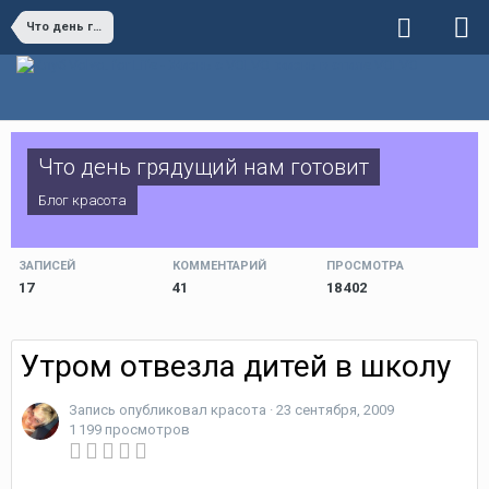
Что день грядущий нам готовит
Что день грядущий нам готовит
Блог
красота
ЗАПИСЕЙ
КОММЕНТАРИЙ
ПРОСМОТРА
17
41
18 402
Утром отвезла дитей в школу
Запись опубликовал
красота
·
23 сентября, 2009
1 199 просмотров