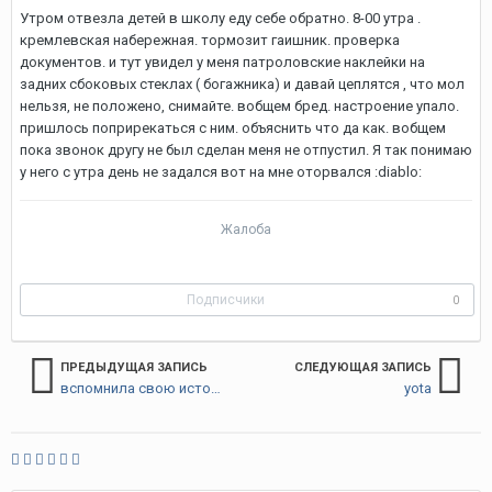
Утром отвезла детей в школу еду себе обратно. 8-00 утра .
кремлевская набережная. тормозит гаишник. проверка
документов. и тут увидел у меня патроловские наклейки на
задних сбоковых стеклах ( богажника) и давай цеплятся , что мол
нельзя, не положено, снимайте. вобщем бред. настроение упало.
пришлось поприрекаться с ним. объяснить что да как. вобщем
пока звонок другу не был сделан меня не отпустил. Я так понимаю
у него с утра день не задался вот на мне оторвался :diablo:
Жалоба
Подписчики
0
ПРЕДЫДУЩАЯ ЗАПИСЬ
СЛЕДУЮЩАЯ ЗАПИСЬ
вспомнила свою историю
yota