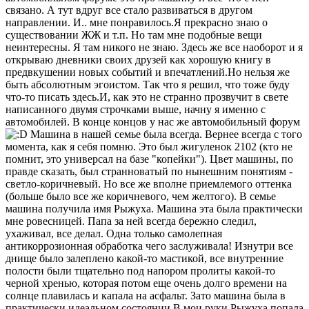
связано. А тут вдруг все стало развиваться в другом
направлении. И.. мне понравилось.Я прекрасно знаю о
существовании ЖЖ и т.п. Но там мне подобные вещи
неинтересны. Я там никого не знаю. Здесь же все наоборот и я
открываю дневники своих друзей как хорошую книгу в
предвкушении новых событий и впечатлений.Но нельзя же
быть абсолютным эгоистом. Так что я решил, что тоже буду
что-то писать здесь.И, как это не странно прозвучит в свете
написанного двумя строчками выше, начну я именно с
автомобилей. В конце концов у нас же автомобильный форум
Машина в нашей семье была всегда. Вернее всегда с того
момента, как я себя помню. Это был жигуленок 2102 (кто не
помнит, это универсал на базе "копейки"). Цвет машины, по
правде сказать, был странноватый по нынешним понятиям -
светло-коричневый. Но все же вполне приемлемого оттенка
(больше было все же коричневого, чем желтого). В семье
машина получила имя Рыжуха. Машина эта была практически
мне ровесницей. Папа за ней всегда бережно следил,
ухаживал, все делал. Одна только самолепная
антикоррозионная обработка чего заслуживала! Изнутри все
днище было залеплено какой-то мастикой, все внутренние
полости были тщательно под напором пролиты какой-то
черной хренью, которая потом еще очень долго времени на
солнце плавилась и капала на асфальт. Зато машина была в
практически идеальном состоянии.В мои руки Рыжуха попала