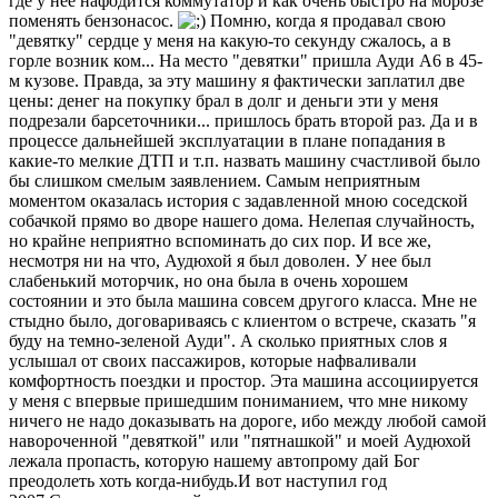
где у нее нафодится коммутатор и как очень быстро на морозе
поменять бензонасос.
Помню, когда я продавал свою
"девятку" сердце у меня на какую-то секунду сжалось, а в
горле возник ком... На место "девятки" пришла Ауди А6 в 45-
м кузове. Правда, за эту машину я фактически заплатил две
цены: денег на покупку брал в долг и деньги эти у меня
подрезали барсеточники... пришлось брать второй раз. Да и в
процессе дальнейшей эксплуатации в плане попадания в
какие-то мелкие ДТП и т.п. назвать машину счастливой было
бы слишком смелым заявлением. Самым неприятным
моментом оказалась история с задавленной мною соседской
собачкой прямо во дворе нашего дома. Нелепая случайность,
но крайне неприятно вспоминать до сих пор. И все же,
несмотря ни на что, Аудюхой я был доволен. У нее был
слабенький моторчик, но она была в очень хорошем
состоянии и это была машина совсем другого класса. Мне не
стыдно было, договариваясь с клиентом о встрече, сказать "я
буду на темно-зеленой Ауди". А сколько приятных слов я
услышал от своих пассажиров, которые нафваливали
комфортность поездки и простор. Эта машина ассоциируется
у меня с впервые пришедшим пониманием, что мне никому
ничего не надо доказывать на дороге, ибо между любой самой
навороченной "девяткой" или "пятнашкой" и моей Аудюхой
лежала пропасть, которую нашему автопрому дай Бог
преодолеть хоть когда-нибудь.И вот наступил год