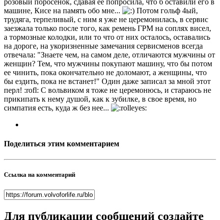
розовый поросенок, сдавая ее попросила, что б оставили его в
машине, Кисе на память обо мне...
Потом гольф 4ый,
трудяга, терпеливый, с ним я уже не церемонилась, в сервис
заезжала только после того, как ремень ГРМ на соплях висел,
а тормозные колодки, или то что от них осталось, оставались
на дороге, на укоризненные замечания сервисменов всегда
отвечала: "Знаете чем, на самом деле, отличаются мужчины от
женщин? Тем, что мужчины покупают машину, что бы потом
ее чинить, пока окончательно не доломают, а женщины, что
бы ездить, пока не встанет!" Один даже записал за мной этот
перл! :rofl: С вольвиком я тоже не церемонюсь, и стараюсь не
прикипать к нему душой, как к зубилке, в свое время, но
симпатия есть, куда ж без нее...
Поделиться этим комментарием
Ссылка на комментарий
Для публикации сообщений создайте