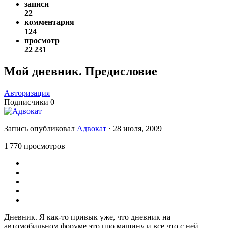
записи
22
комментария
124
просмотр
22 231
Мой дневник. Предисловие
Авторизация
Подписчики
0
Запись опубликовал
Адвокат
·
28 июля, 2009
1 770 просмотров
Дневник. Я как-то привык уже, что дневник на
автомобильном форуме это про машину и все что с ней