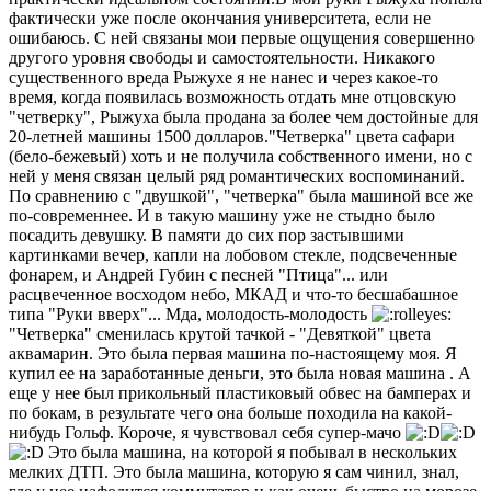
фактически уже после окончания университета, если не
ошибаюсь. С ней связаны мои первые ощущения совершенно
другого уровня свободы и самостоятельности. Никакого
существенного вреда Рыжухе я не нанес и через какое-то
время, когда появилась возможность отдать мне отцовскую
"четверку", Рыжуха была продана за более чем достойные для
20-летней машины 1500 долларов."Четверка" цвета сафари
(бело-бежевый) хоть и не получила собственного имени, но с
ней у меня связан целый ряд романтических воспоминаний.
По сравнению с "двушкой", "четверка" была машиной все же
по-современнее. И в такую машину уже не стыдно было
посадить девушку. В памяти до сих пор застывшими
картинками вечер, капли на лобовом стекле, подсвеченные
фонарем, и Андрей Губин с песней "Птица"... или
расцвеченное восходом небо, МКАД и что-то бесшабашное
типа "Руки вверх"... Мда, молодость-молодость
"Четверка" сменилась крутой тачкой - "Девяткой" цвета
аквамарин. Это была первая машина по-настоящему моя. Я
купил ее на заработанные деньги, это была новая машина . А
еще у нее был прикольный пластиковый обвес на бамперах и
по бокам, в результате чего она больше походила на какой-
нибудь Гольф. Короче, я чувствовал себя супер-мачо
Это была машина, на которой я побывал в нескольких
мелких ДТП. Это была машина, которую я сам чинил, знал,