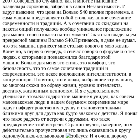
2007.Совершенно случайно, как и многие нынешние
владельцы сороковок, забрел я в салон Независимости. И
вдруг выяснил, что цена на Вольво S40 вполне приемлема, а
сама машина представляет собой столь желанное сочетание
современности и традиций. А в сочетании со скидками на
пакеты опций получалось вообще уникальное предложение
для машин своего класса на тот момент.Так я стал владельцем
прекрасной машины Вольво S40.Признаюсь, я даже не думал,
что эта машина принесет мне столько нового в мою жизнь.
Конечно, в первую очередь, я сейчас говорю о форуме и о тех
людях, с которыми я познакомился благодаря этой
машине.Вольво для меня это стиль, это комфорт, это
безопасность, это то самое сочетание традиций и
современности, это некое воплощение интеллигентности, в
конце концов. Понятно, что и люди, выбравшие эту машину,
во многом схожи по образу жизни, уровню интеллекта,
достатку, жизненным ценностям. И я с удовольствием
убедился в этом.Благодаря этой машине я увидел, как совсем
малознакомые люди в нашем безумном современном мире
вдруг нафодят родственную душу и становятся такими
близкими друг для друга как-будто знакомы с детства. Я понял
что такое радость от встречи с друзьями, что такое
предвкушение этой встречи. Странно звучит, наверное, но я
действительно прочувствовал это лишь оказавшись в кругу
одноклубников-вольвоводов
И я очень дорожу