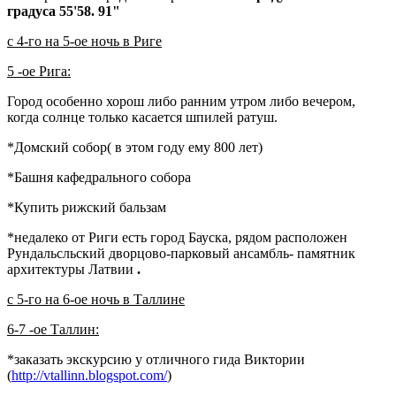
градуса 55'58. 91"
с 4-го на 5-ое ночь в Риге
5 -ое Рига:
Город особенно хорош либо ранним утром либо вечером,
когда солнце только касается шпилей ратуш.
*Домский собор( в этом году ему 800 лет)
*Башня кафедрального собора
*Купить рижский бальзам
*недалеко от Риги есть город Бауска, рядом расположен
Рундальсльский дворцово-парковый ансамбль- памятник
архитектуры Латвии
.
с 5-го на 6-ое ночь в Таллине
6-7 -ое Таллин:
*заказать экскурсию у отличного гида Виктории
(
http://vtallinn.blogspot.com/
)