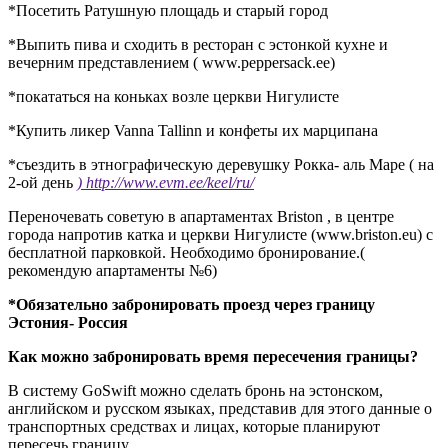
*Посетить Ратушную площадь и старый город
*Выпить пива и сходить в ресторан с эстонкой кухне и
вечерним представлением ( www.peppersack.ee)
*покататься на коньках возле церкви Нигулисте
*Купить ликер Vanna Tallinn и конфеты их марципана
*съездить в этнографическую деревушку Рокка- аль Маре ( на
2-ой день
) http://www.evm.ee/keel/ru/
Переночевать советую в апартаментах Briston , в центре
города напротив катка и церкви Нигулисте (www.briston.eu) с
бесплатной парковкой. Необходимо бронирование.(
рекомендую апартаменты №6)
*Обязательно забронировать проезд через границу
Эстония- Россия
Как можно забронировать время пересечения границы?
В систему GoSwift можно сделать бронь на эстонском,
английском и русском языках, представив для этого данные о
транспортных средствах и лицах, которые планируют
пересечь границу.