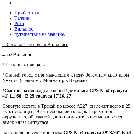
Прибалтика
Таллин
Рига
Вильнюс
путешествие на машине.
с 3-его на 4-ое ночь в Вильнюсе
4 -ое Вильнюс:
* Ратушная площадь
*Старый город с примыкающим к нему богемным кварталом
Ужупис (сравним с Монмартр в Париже)
*Смотровая площадка башни Гедиминаса
GPS N 54 градуса
41' 11. 66" E 25 градуса 17'26. 27"
Советую заехать в Тракай по шоссе А227, он лежит всего в 25
км от столицы , Этот небольшой городок с трех сторн
окружен водой, гланой достопримечательностью является
замок князя Витаутаса
на острове по середине озера
GPS N 54 градуса 39' 8.76" E 24