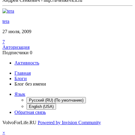
Андрей Сенкевич - http://a-senkevich.ru
tera
27 июля, 2009
7
Авторизация
Подписчики
0
Активность
Главная
Блоги
Блог без имени
Язык
Русский (RU) (По умолчанию)
English (USA)
Обратная связь
VolvoForLife.RU
Powered by Invision Community
×