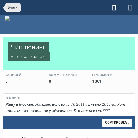
Блоги
Чип тюнинг
Блог
иван казарин
ЗАПИСЕЙ
КОММЕНТАРИЕВ
ПРОСМОТР
0
0
1 301
О БЛОГЕ
Живу в Москве, обладаю вольво xc 70 2011г. дизель 205 л\с. Хочу
сделать чип тюнинг. не у официалов. Кто делал и где????
СОРТИРОВКА