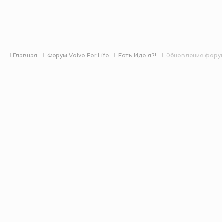
Главная
Форум Volvo For Life
Есть Иде-я?!
Обновление форум