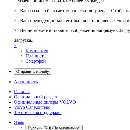
Разрешено использовать не более 75 эмодзи.
×
Ваша ссылка была автоматически встроена.
Отобража
×
Ваш предыдущий контент был восстановлен.
Очистит
×
Вы не можете вставлять изображения напрямую. Загру
Загрузка...
×
Компьютер
Планшет
Смартфон
Отправить жалобу
Активность
Главная
Официальный раздел
Официальные дилеры VOLVO
Volvo Car Коптево
Техническая поддержка
Язык
Русский (RU) (По умолчанию)