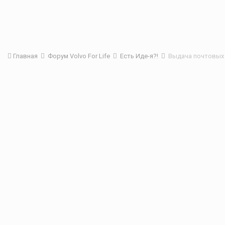
Главная
Форум Volvo For Life
Есть Иде-я?!
Выдача почтовых 