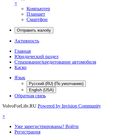
×
Компьютер
Планшет
Смартфон
Отправить жалобу
Активность
Главная
Юридический раздел
Страхование/кредитование автомобиля
Каско
Язык
Русский (RU) (По умолчанию)
English (USA)
Обратная связь
VolvoForLife.RU
Powered by Invision Community
×
Уже зарегистрированы? Войти
Регистрация