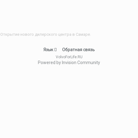
Открытие нового дилерского центра в Самаре.
Язык
Обратная связь
VolvoForLife.RU
Powered by Invision Community