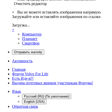
Очистить редактор
×
Вы не можете вставлять изображения напрямую.
Загружайте или вставляйте изображения по ссылке.
Загрузка...
×
Компьютер
Планшет
Смартфон
Отправить жалобу
Активность
Главная
Форум Volvo For Life
Есть Иде-я?!
Выдача почтовых ящиков участникам Форума!
Язык
Русский (RU) (По умолчанию)
English (USA)
Обратная связь