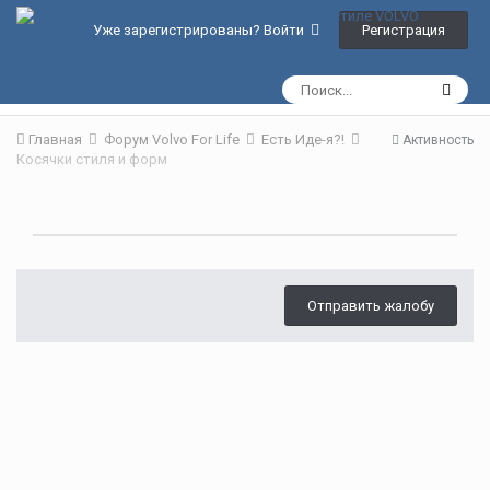
Регистрация
Уже зарегистрированы? Войти
Главная
Форум Volvo For Life
Есть Иде-я?!
Активность
Косячки стиля и форм
Отправить жалобу