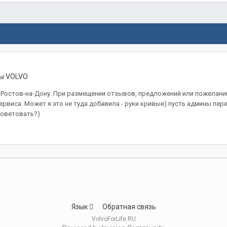
ы VOLVO
 Ростов-на-Дону. При размещении отзывов, предложений или пожеланий
виса. Может я это не туда добавила - руки кривые) пусть админы перен
советовать?)
Язык
Обратная связь
VolvoForLife.RU