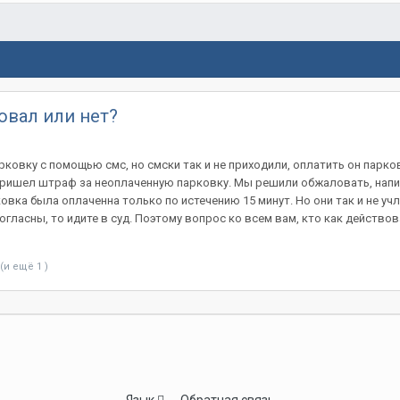
овал или нет?
ковку с помощью смс, но смски так и не приходили, оплатить он парковк
ришел штраф за неоплаченную парковку. Мы решили обжаловать, написа
вка была оплаченна только по истечению 15 минут. Но они так и не учл
согласны, то идите в суд. Поэтому вопрос ко всем вам, кто как действов
(и ещё 1 )