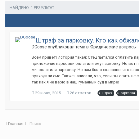
НАЙДЕНО: 1 РЕЗУЛЬТАТ
Штраф за парковку. Кто как обжал
DGoose опубликовал тема в
Юридические вопросы
Всем привет! История такая: Отец пытался оплатить пар
приложение парковки оплатили ему парковку. Но вот п
мы оплатили парковку. Но нам было сказанно, что парко
приходили смс. Также написали, что, если вы опять не 
так как я не верю в наш гуманный суд в мире!
29 июня, 2015
26 ответов
штраф
парковка
Главная
Поиск