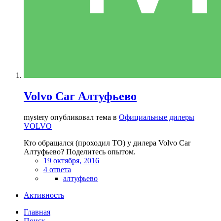
Volvo Car Алтуфьево
mystery опубликовал тема в
Официальные дилеры
VOLVO
Кто обращался (проходил ТО) у дилера Volvo Car
Алтуфьево? Поделитесь опытом.
19 октября, 2016
4 ответа
алтуфьево
Активность
Главная
Поиск