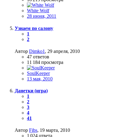
White Wolf
28 июня, 2011
Узнаем по салону
1
2
Автор
Dimko1
,
29 апреля, 2010
47
ответов
11 184
просмотра
SoulKeeper
13 мая, 2010
Данетки (игра)
1
2
3
4
41
Автор
Fibs
,
19 марта, 2010
1 024
ответа