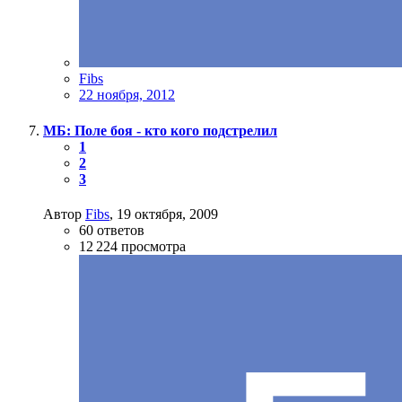
Fibs
22 ноября, 2012
МБ: Поле боя - кто кого подстрелил
1
2
3
Автор
Fibs
,
19 октября, 2009
60
ответов
12 224
просмотра