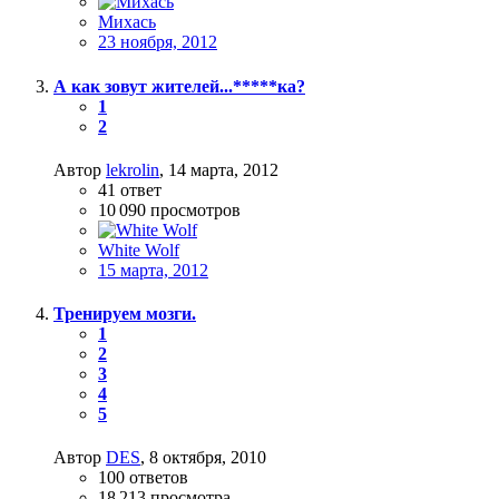
Михась
23 ноября, 2012
А как зовут жителей...*****ка?
1
2
Автор
lekrolin
,
14 марта, 2012
41
ответ
10 090
просмотров
White Wolf
15 марта, 2012
Тренируем мозги.
1
2
3
4
5
Автор
DES
,
8 октября, 2010
100
ответов
18 213
просмотра