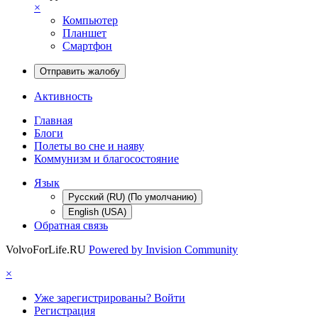
×
Компьютер
Планшет
Смартфон
Отправить жалобу
Активность
Главная
Блоги
Полеты во сне и наяву
Коммунизм и благосостояние
Язык
Русский (RU) (По умолчанию)
English (USA)
Обратная связь
VolvoForLife.RU
Powered by Invision Community
×
Уже зарегистрированы? Войти
Регистрация