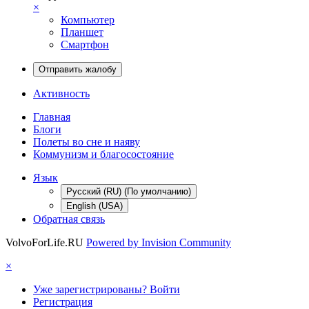
×
Компьютер
Планшет
Смартфон
Отправить жалобу
Активность
Главная
Блоги
Полеты во сне и наяву
Коммунизм и благосостояние
Язык
Русский (RU) (По умолчанию)
English (USA)
Обратная связь
VolvoForLife.RU
Powered by Invision Community
×
Уже зарегистрированы? Войти
Регистрация