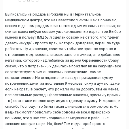
Выписались из роддома.Рожали мы в Перинатальном
медицинском центре, что на Севастопольском. Как я понимаю,
ценник в данном роддоме считается одним из самых высоких, не
считая каких-нибудь совсем уж эксклюзивных вариантов.Выбор
именно в пользу ПМЦ был сделан совсем не от того, что "денег
девать некуда" - просто врач, которой доверяем, перешла туда
работать. Ну и, конечно, хочется, чтобы все прошло хорошо и
отношение мед.персонала вызывало оптимизм, а не добавляло
негатива, которого нафлебались за время беременности.Сразу
скажу, что о потраченных деньгах не пожалел ни на секунду - все
соответствует моим онлониям и впечатление - самое
положительное. Но оглядываясь назад и прикидывая сумму
потраченных денег за последние 9 месяцев, сижу и думаю: даже
если не брать в расчет, что рожали мы за дорого, тем не менее,
все остальные расходы (постоянные анализы, приемы у врача и
т.п.) составили вполне ощутимую отдельную сумму. И хорошо, и
спасибо Господу, что была такая финансовая возможность. Но
ведь так могут позволить себе совсем не все.Я прекрасно
понимаю, что у нас есть социальная медицина и районные
женские консультации. Но, блин! Там ведь порой просто