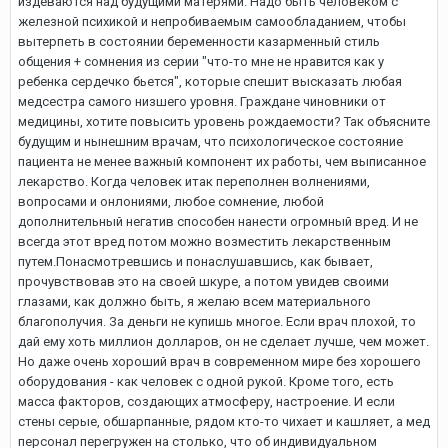
издеваются над будущими матерями. Надо быть человеком с
железной психикой и непробиваемым самообладанием, чтобы
вытерпеть в состоянии беременности казарменный стиль
общения + сомнения из серии "что-то мне не нравится как у
ребенка сердечко бьется", которые спешит высказать любая
медсестра самого низшего уровня. Граждане чиновники от
медицины, хотите повысить уровень рождаемости? Так объясните
будущим и нынешним врачам, что психологическое состояние
пациента не менее важный компонент их работы, чем выписанное
лекарство. Когда человек итак переполнен волнениями,
вопросами и онлониями, любое сомнение, любой
дополнительный негатив способен нанести огромный вред. И не
всегда этот вред потом можно возместить лекарственным
путем.Понасмотревшись и понаслушавшись, как бывает,
прочувствовав это на своей шкуре, а потом увидев своими
глазами, как должно быть, я желаю всем материального
благополучия. За деньги не купишь многое. Если врач плохой, то
дай ему хоть миллион долларов, он не сделает лучше, чем может.
Но даже очень хороший врач в современном мире без хорошего
оборудования - как человек с одной рукой. Кроме того, есть
масса факторов, создающих атмосферу, настроение. И если
стены серые, обшарпанные, рядом кто-то чихает и кашляет, а мед
персонал перегружен на столько, что об индивидуальном