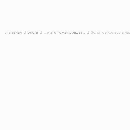
Главная
Блоги
... и это тоже пройдет...
Золотое Кольцо в на