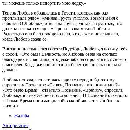
ты можешь только испортить мою лодку.»
Теперь Любовь обращалась к Грусти, которая как раз
проплывала рядом: «Милая Грусть,умоляю, возьми меня с
собой.»«О Любовь», отвечала Грусть, «я такая грустная, что
должна оставаться одна.» Проплывала мимо Любви и
Радость,но она была так довольна, что даже и не слышала,
когда Любовь звала её.
Внезапно послышался голос:«Подойди, Любовь, я возьму тебя
с собой.» Это была Вечность, но Любовь была на столько
благодарна и счастлива, что даже забыла спросить имя своего
спасителя. Когда же они достигли берега,вечность поплыла
дальше.
Любовь поняла, что осталась в долгу перед ней,поэтому
спросила у Познания: «Скажи, Познание, кто помог мне?»
«Это было Время» -ответило Познание. «Время?», спросила
Любовь,«почему же оно помогло мне?» И Познание ответило:
«Только Время понимает,какой важной является Любовь в
жизни.»
Жалоба
Авторизация