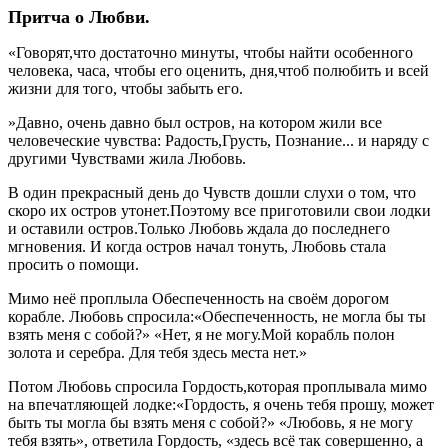
Притча о Любви.
«Говорят,что достаточно минуты, чтобы найти особенного
человека, часа, чтобы его оценить, дня,чтоб полюбить и всей
жизни для того, чтобы забыть его.
»Давно, очень давно был остров, на котором жили все
человеческие чувства: Радость,Грусть, Познание... и наряду с
другими Чувствами жила Любовь.
В один прекрасный день до Чувств дошли слухи о том, что
скоро их остров утонет.Поэтому все приготовили свои лодки
и оставили остров.Только Любовь ждала до последнего
мгновения. И когда остров начал тонуть, Любовь стала
просить о помощи.
Мимо неё проплыла Обеспеченность на своём дорогом
корабле. Любовь спросила:«Обеспеченность, не могла бы ты
взять меня с собой?» «Нет, я не могу.Мой корабль полон
золота и серебра. Для тебя здесь места нет.»
Потом Любовь спросила Гордость,которая проплывала мимо
на впечатляющей лодке:«Гордость, я очень тебя прошу, может
быть ты могла бы взять меня с собой?» «Любовь, я не могу
тебя взять», ответила Гордость, «здесь всё так совершенно, а