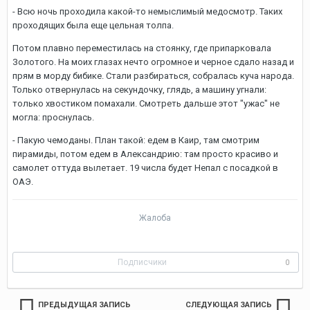
- Всю ночь проходила какой-то немыслимый медосмотр. Таких
проходящих была еще цельная толпа.
Потом плавно переместилась на стоянку, где припарковала
Золотого. На моих глазах нечто огромное и черное сдало назад и
прям в морду бибике. Стали разбираться, собралась куча народа.
Только отвернулась на секундочку, глядь, а машину угнали:
только хвостиком помахали. Смотреть дальше этот "ужас" не
могла: проснулась.
- Пакую чемоданы. План такой: едем в Каир, там смотрим
пирамиды, потом едем в Александрию: там просто красиво и
самолет оттуда вылетает. 19 числа будет Непал с посадкой в
ОАЭ.
Жалоба
Подписчики
0
ПРЕДЫДУЩАЯ ЗАПИСЬ
СЛЕДУЮЩАЯ ЗАПИСЬ